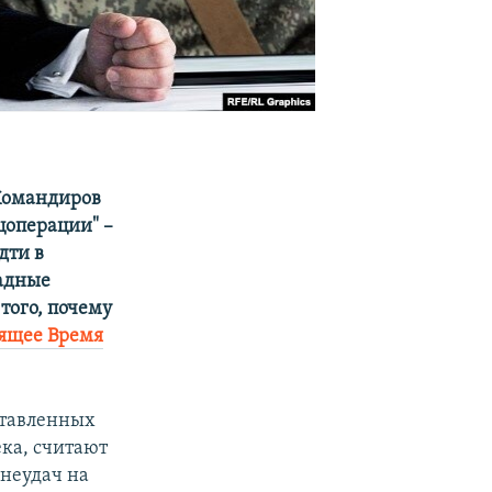
 Командиров
ецоперации" –
дти в
падные
того, почему
оящее Время
ставленных
ка, считают
 неудач на