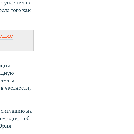
аступления на
сле того как
ение
ющий –
падную
ией, а
в частности,
а ситуацию на
сегодня – об
Юрия