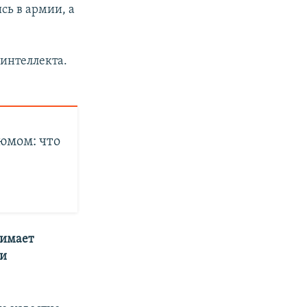
сь в армии, а
 интеллекта.
юмом: что
нимает
ии