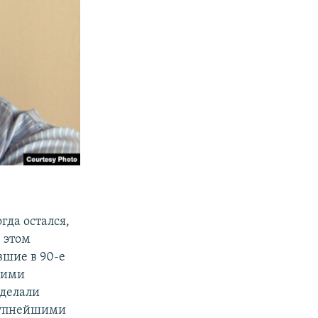
гда остался,
 этом
вшие в 90-е
шими
сделали
крупнейшими