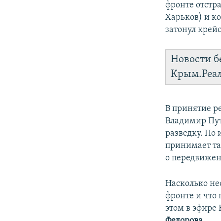
фронте отстр
Харьков) и к
затонул крейс
Новости б
Крым.Реа
В принятие р
Владимир Пут
разведку. По
принимает та
о передвижен
Насколько не
фронте и что 
этом в эфире
Федорова
.