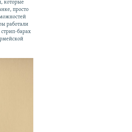
ы, которые
анке, просто
зможностей
еры работали
 стрип-барах
 армейской