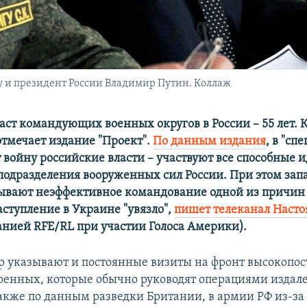
 и президент России Владимир Путин. Коллаж
аст командующих военных округов в России – 55 лет.
 отмечает издание "Проект".
По данным издания
, в "сп
 войну российские власти – участвуют все способные и
подразделения вооруженных сил России. При этом за
ывают неэффективное командование одной из причин 
аступление в Украине "увязло",
пишет телеканал Наст
анией RFE/RL при участии Голоса Америки).
ор указывают и постоянные визиты на фронт высокопо
оенных, которые обычно руководят операциями издале
акже по данным разведки Британии, в армии РФ из-за