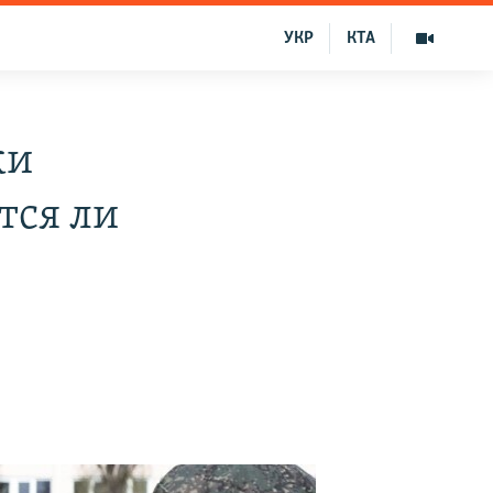
УКР
КТА
ки
тся ли