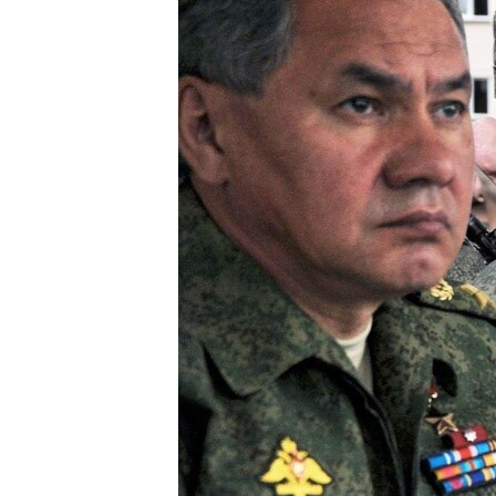
ПОБЕДИТЕЛЕЙ НЕ СУДЯТ?
КРЫМ.НЕПОКОРЕННЫЙ
ELIFBE
УКРАИНСКАЯ ПРОБЛЕМА КРЫМА