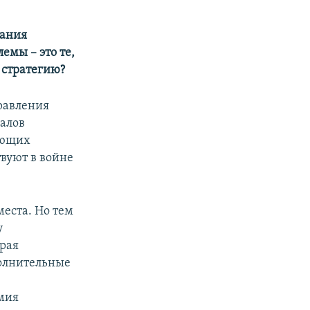
вания
емы – это те,
 стратегию?
равления
ралов
ующих
вуют в войне
места. Но тем
у
орая
полнительные
х
рмия