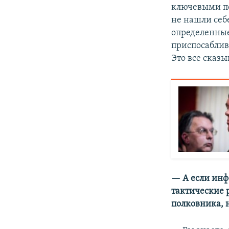
ключевыми по
не нашли себе
определенные
приспосаблив
Это все сказы
— А если инф
тактические 
полковника, 