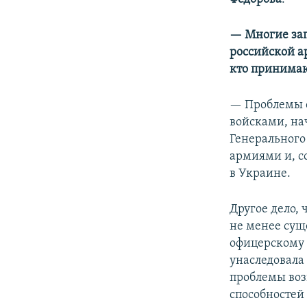
— Многие зап
российской а
кто принимаю
— Проблемы с
войсками, на
Генеральног
армиями и, с
в Украине.
Другое дело, 
не менее сущ
офицерскому 
унаследовала
проблемы воз
способностей 