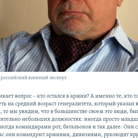
 российский военный эксперт
кает вопрос – кто остался в армии? А именно те, кто то
ть на средний возраст генералитета, который указан в
, то мы увидим, что в большинстве своем это люди, бы
нительно небольших должностях: иногда просто млад
ногда командирами рот, батальонов и так далее. Они 
час они командуют армиями, дивизиями, руководят 