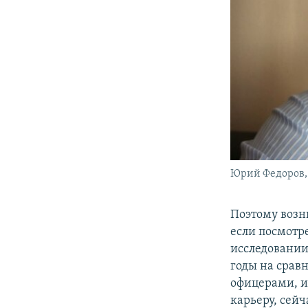
Юрий Федоров,
Поэтому возни
если посмотре
исследовании
годы на срав
офицерами, и
карьеру, сей