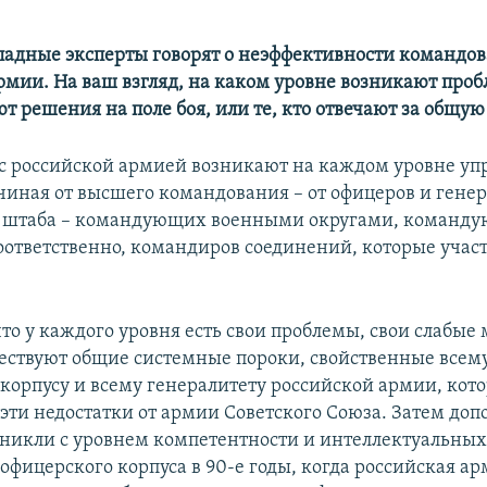
адные эксперты говорят о неэффективности командо
рмии. На ваш взгляд, на каком уровне возникают пробл
т решения на поле боя, или те, кто отвечают за общую
 российской армией возникают на каждом уровне уп
чиная от высшего командования – от офицеров и гене
о штаба – командующих военными округами, команд
оответственно, командиров соединений, которые участ
что у каждого уровня есть свои проблемы, свои слабые 
ествуют общие системные пороки, свойственные всем
корпусу и всему генералитету российской армии, кот
 эти недостатки от армии Советского Союза. Затем до
никли с уровнем компетентности и интеллектуальны
офицерского корпуса в 90-е годы, когда российская а