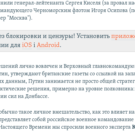
анили генерал-лейтенанта Сергея Киселя (за провал н
омандующего Черноморским флотом Игоря Осипова (по
ер "Москва").
ез блокировки и цензуры! Установить
прилож
лии для
iOS
і
Android
.
ешений лично вовлечен и Верховный главнокоманду
ин, утверждают британские газеты со ссылкой на за
 их данным, Путин занимается не просто общей стратег
ктические решения, примерно на уровне полковника: 
ии сил на Донбассе.
обычно такое личное вмешательство, как это влияет н
представляет собой российское военное командование 
 Настоящего Времени мы спросили военного эксперта