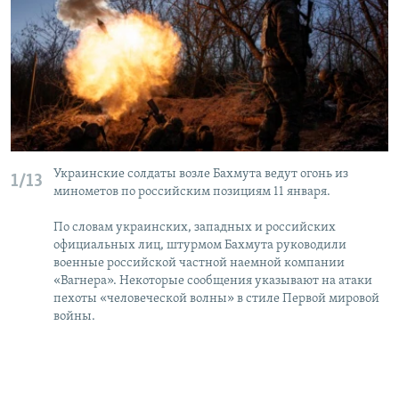
Украинские солдаты возле Бахмута ведут огонь из
1/13
минометов по российским позициям 11 января.
По словам украинских, западных и российских
официальных лиц, штурмом Бахмута руководили
военные российской частной наемной компании
«Вагнера». Некоторые сообщения указывают на атаки
пехоты «человеческой волны» в стиле Первой мировой
войны.