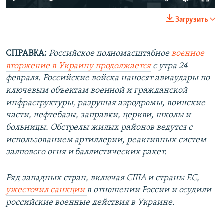
240p
Загрузить
360p
Auto
240p
360p
480p
480p
СПРАВКА:
Российское полномасштабное
военное
вторжение в Украину продолжается
с утра 24
720p
720p
1080p
февраля. Российские войска наносят авиаудары по
1080p
ключевым объектам военной и гражданской
инфраструктуры, разрушая аэродромы, воинские
части, нефтебазы, заправки, церкви, школы и
больницы. Обстрелы жилых районов ведутся с
использованием артиллерии, реактивных систем
залпового огня и баллистических ракет.
Ряд западных стран, включая США и страны ЕС,
ужесточил санкции
в отношении России и осудили
российские военные действия в Украине.