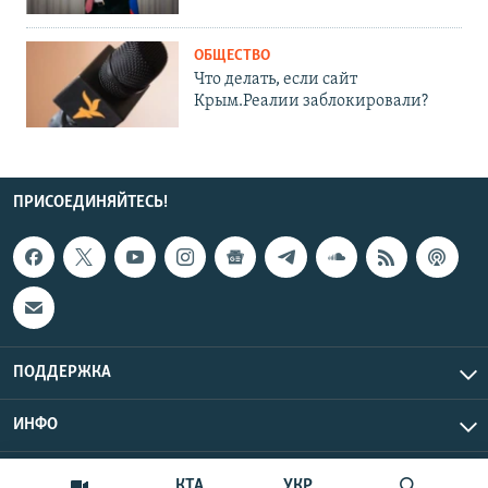
ОБЩЕСТВО
Что делать, если сайт
Крым.Реалии заблокировали?
ПРИСОЕДИНЯЙТЕСЬ!
ПОДДЕРЖКА
ИНФО
UTC+3
Copyright Крым.Реалии, 2026 | Все права защищены.
КТА
УКР