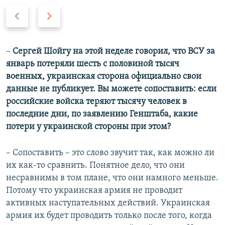
П
С
р
л
е
е
д
д
–
Сергей Шойгу на этой неделе говорил, что ВСУ за
ы
у
январь потеряли шесть с половиной тысяч
д
ю
военных, украинская сторона официально свои
у
щ
данные не публикует. Вы можете сопоставить: если
щ
и
российские войска теряют тысячу человек в
и
й
последние дни, по заявлению Генштаба, какие
й
с
потери у украинской стороны при этом?
с
л
л
а
– Сопоставить – это слово звучит так, как можно ли
а
й
их как-то сравнить. Понятное дело, что они
й
д
несравнимы в том плане, что они намного меньше.
д
Потому что украинская армия не проводит
активных наступательных действий. Украинская
армия их будет проводить только после того, когда