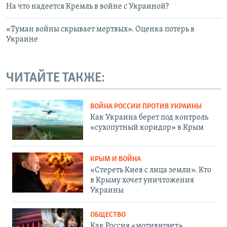
На что надеется Кремль в войне с Украиной?
«Туман войны скрывает мертвых». Оценка потерь в
Украине
ЧИТАЙТЕ ТАКЖЕ:
ВОЙНА РОССИИ ПРОТИВ УКРАИНЫ
Как Украина берет под контроль
«сухопутный коридор» в Крым
КРЫМ И ВОЙНА
«Стереть Киев с лица земли». Кто
в Крыму хочет уничтожения
Украины
ОБЩЕСТВО
Как Россия «мотивирует»