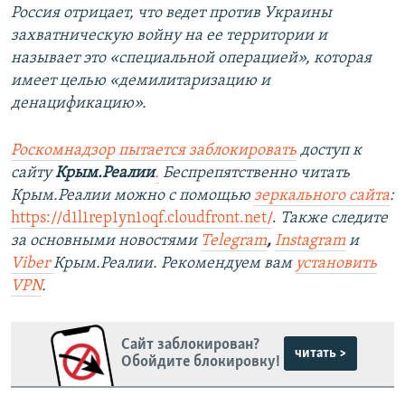
Россия отрицает, что ведет против Украины
захватническую войну на ее территории и
называет это «специальной операцией», которая
имеет целью «демилитаризацию и
денацификацию».
Роскомнадзор пытается заблокировать
доступ к
сайту
Крым.Реалии
.
Беспрепятственно читать
Крым.Реалии можно с помощью
зеркального сайта
:
https://d1l1rep1yn1oqf.cloudfront.net/
.
Также следите
за основными новостями
Telegram
,
Instagram
и
Viber
Крым.Реалии. Рекомендуем вам
установить
VPN
.
Сайт заблокирован?
читать >
Обойдите блокировку!