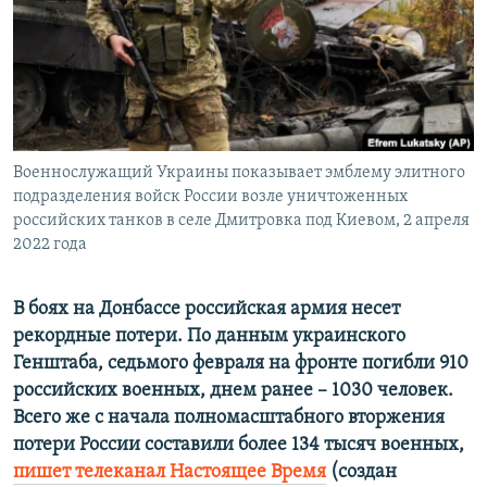
ПРИСОЕДИНЯЙТЕСЬ!
ПОБЕДИТЕЛЕЙ НЕ СУДЯТ?
КРЫМ.НЕПОКОРЕННЫЙ
ELIFBE
УКРАИНСКАЯ ПРОБЛЕМА КРЫМА
Все сайты RFE/RL
Военнослужащий Украины показывает эмблему элитного
подразделения войск России возле уничтоженных
российских танков в селе Дмитровка под Киевом, 2 апреля
2022 года
В боях на Донбассе российская армия несет
рекордные потери. По данным украинского
Генштаба, седьмого февраля на фронте погибли 910
российских военных, днем ранее – 1030 человек.
Всего же с начала полномасштабного вторжения
потери России составили более 134 тысяч военных,
пишет телеканал Настоящее Время
(создан