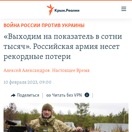
Доступность
ссылки
Вернуться
ВОЙНА РОССИИ ПРОТИВ УКРАИНЫ
к
НОВОСТИ
«Выходим на показатель в сотни
основному
СПЕЦПРОЕКТЫ
содержанию
тысяч». Российская армия несет
ВОДА
Вернутся
ГРУЗ 200
рекордные потери
к
ИСТОРИЯ
КАРТА ВОЕННЫХ ОБЪЕКТОВ КРЫМА
главной
Алексей Александров
Настоящее Время
ЕЩЕ
11 ЛЕТ ОККУПАЦИИ КРЫМА. 11 ИСТОРИЙ СОПРОТИВЛЕНИЯ
навигации
Вернутся
10 февраля 2023, 09:00
РАДІО СВОБОДА
ИНТЕРАКТИВ
к
КАК ОБОЙТИ БЛОКИРОВКУ
ИНФОГРАФИКА
Поделиться
Читать без VPN
поиску
ТЕЛЕПРОЕКТ КРЫМ.РЕАЛИИ
Українською
СОВЕТЫ ПРАВОЗАЩИТНИКОВ
Qırımtatar
ПРОПАВШИЕ БЕЗ ВЕСТИ