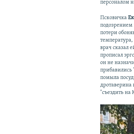
персоналом н
Псковичка
Ек
подозрением н
потери обоня
температура,
врач сказал е
прописал эрг
он не назнач
прибавились 
помыла посуду
дротаверина 
"съездить на 