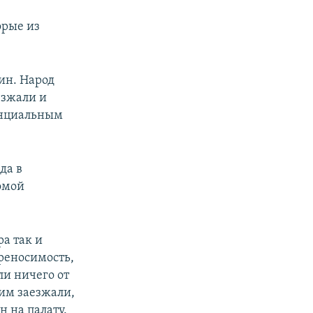
орые из
дин. Народ
езжали и
тенциальным
да в
омой
а так и
ереносимость,
ли ничего от
оим заезжали,
н на палату.