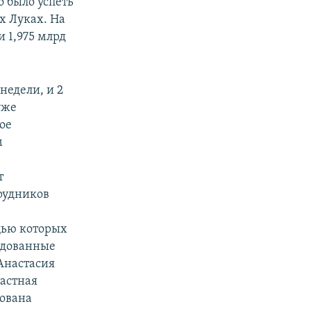
о было успеть
х Луках. На
и 1,975 млрд
недели, и 2
уже
ое
м
т
рудников
щью которых
удованные
Анастасия
ластная
тована