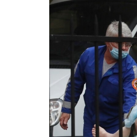
ПОБЕДИТЕЛЕЙ НЕ СУДЯТ?
КРЫМ.НЕПОКОРЕННЫЙ
ELIFBE
УКРАИНСКАЯ ПРОБЛЕМА КРЫМА