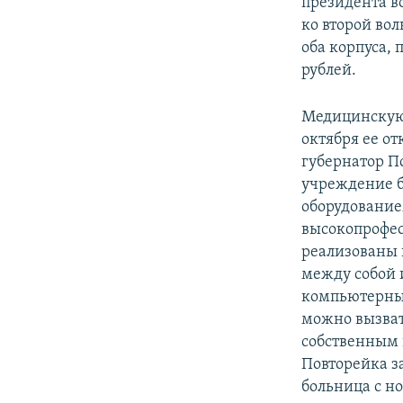
президента 
ко второй вол
оба корпуса, 
рублей.
Медицинскую 
октября ее о
губернатор П
учреждение б
оборудование
высокопрофес
реализованы
между собой 
компьютерный
можно вызват
собственным 
Повторейка з
больница с н