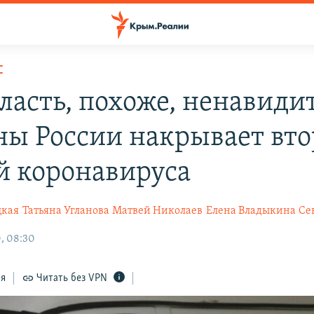
С
власть, похоже, ненавиди
ны России накрывает вт
й коронавируса
цкая
Татьяна Угланова
Матвей Николаев
Елена Владыкина
Се
, 08:30
ся
Читать без VPN