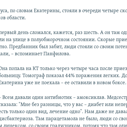
уса, по словам Екатерины, стояли в очереди четыре ск
ов области.
первый день сломался, кажется, раз шесть. А он там о
ли на улице в полуобморочном состоянии. Скорые при
тно. Предбанник был забит, люди стояли со своим по
али, – вспоминает Панфилова.
Она попала на КТ только через четыре часа после приез
больницу. Томограф показал 44% поражения легких. Д
Екатерина уже не поехала – ее оставили в новом боксе.
– Всем давали один антибиотик – амоксиклав. Медсестр
сказала: "Мне без разницы, что у вас – диабет или неп
есть только один вид, лечение одно". Нам даже не дава
дисбактериоза. Там парацетамола не было, люди со св
м линексом, со своим градусником, потому что там оди