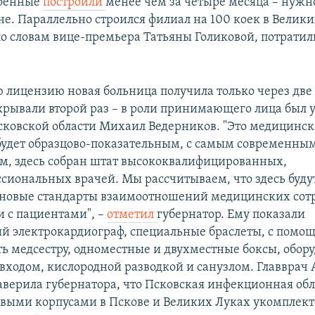
военные
построили
менее чем за четыре месяца – нужн
не. Параллельно строился филиал на 100 коек в Велики
по словам вице-премьера Татьяны Голиковой, потратил
лицензию новая больница получила только через две 
ткрывали второй раз – в роли принимающего лица был 
сковской области Михаил Ведерников. "Это медицинск
удет образцово-показательным, с самым современны
м, здесь собран штат высококвалифицированных,
сиональных врачей. Мы рассчитываем, что здесь буду
 новые стандарты взаимоотношений медицинских сот
и с пациентами", –
отметил
губернатор. Ему показали
 электрокардиограф, специальные браслеты, с помо
ь медсестру, одноместные и двухместные боксы, обор
входом, кислородной разводкой и санузлом. Главврач 
аверила губернатора, что Псковская инфекционная об
овыми корпусами в Пскове и Великих Луках укомплек