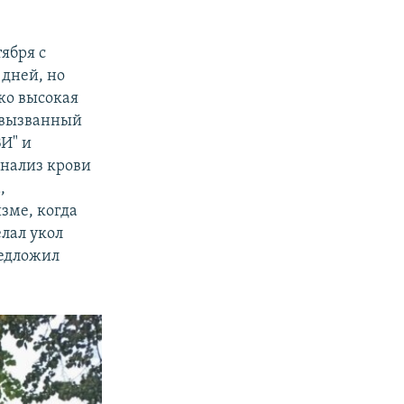
ября с
 дней, но
ко высокая
 вызванный
ВИ" и
анализ крови
,
зме, когда
елал укол
редложил