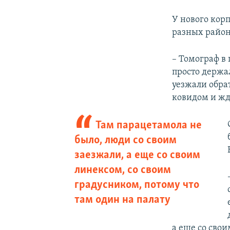
У нового корп
разных район
– Томограф в 
просто держа
уезжали обра
ковидом и жд
Там парацетамола не
было, люди со своим
заезжали, а еще со своим
линексом, со своим
градусником, потому что
там один на палату
а еще со свои