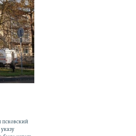
л псковский
 указу