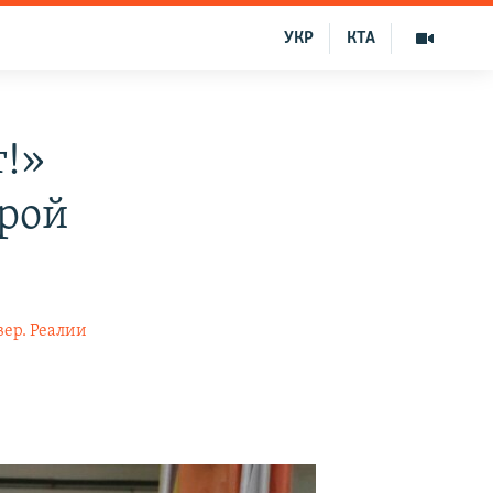
УКР
КТА
т!»
орой
вер. Реалии