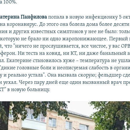
а 100%.
атерина Панфилова
попала в новую инфекционку 5 окт
а коронавирус. До этого она болела дома более десяти
ния и других известных симптомов у нее не было: толь
 которую не брало ни одно жаропонижающее. Первый
й, что "ничего не прослушивается, все чистое, у вас ОР
оферон. Ни теста на ковид, ни КТ, ни даже банальный 
ил. Екатерине становилось хуже – температура не ушла
"дикие головные боли и неописуемая слабость в органи
 и реально устала". Она вызвала скорую; фельдшер сд
и уехал. Через пару дней еще один вызванный врач п
КТ" в новую больницу.