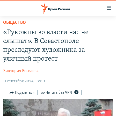
Доступность
ссылки
Вернуться
ОБЩЕСТВО
к
НОВОСТИ
«Рукожпы во власти нас не
основному
СПЕЦПРОЕКТЫ
содержанию
слышат». В Севастополе
ВОДА
Вернутся
ГРУЗ 200
преследуют художника за
к
ИСТОРИЯ
КАРТА ВОЕННЫХ ОБЪЕКТОВ КРЫМА
уличный протест
главной
ЕЩЕ
11 ЛЕТ ОККУПАЦИИ КРЫМА. 11 ИСТОРИЙ СОПРОТИВЛЕНИЯ
навигации
Виктория Веселова
Вернутся
РАДІО СВОБОДА
ИНТЕРАКТИВ
к
11 сентября 2024, 13:00
КАК ОБОЙТИ БЛОКИРОВКУ
ИНФОГРАФИКА
поиску
Поделиться
Читать без VPN
ТЕЛЕПРОЕКТ КРЫМ.РЕАЛИИ
Українською
СОВЕТЫ ПРАВОЗАЩИТНИКОВ
Qırımtatar
ПРОПАВШИЕ БЕЗ ВЕСТИ