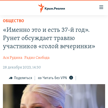
Доступность
ссылки
Вернуться
ОБЩЕСТВО
к
НОВОСТИ
«Именно это и есть 37-й год».
основному
СПЕЦПРОЕКТЫ
содержанию
Рунет обсуждает травлю
ВОДА
Вернутся
ГРУЗ 200
участников «голой вечеринки»
к
ИСТОРИЯ
КАРТА ВОЕННЫХ ОБЪЕКТОВ КРЫМА
главной
Ася Рудина
Радио Свобода
ЕЩЕ
11 ЛЕТ ОККУПАЦИИ КРЫМА. 11 ИСТОРИЙ СОПРОТИВЛЕНИЯ
навигации
Вернутся
28 декабря 2023, 14:30
РАДІО СВОБОДА
ИНТЕРАКТИВ
к
КАК ОБОЙТИ БЛОКИРОВКУ
ИНФОГРАФИКА
Поделиться
Читать без VPN
поиску
ТЕЛЕПРОЕКТ КРЫМ.РЕАЛИИ
Українською
СОВЕТЫ ПРАВОЗАЩИТНИКОВ
Qırımtatar
ПРОПАВШИЕ БЕЗ ВЕСТИ