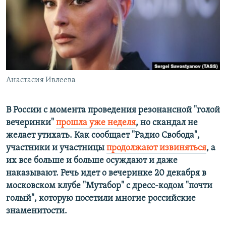
ПРИСОЕДИНЯЙТЕСЬ!
ПОБЕДИТЕЛЕЙ НЕ СУДЯТ?
КРЫМ.НЕПОКОРЕННЫЙ
ELIFBE
УКРАИНСКАЯ ПРОБЛЕМА КРЫМА
Все сайты RFE/RL
Анастасия Ивлеева
В России с момента проведения резонансной "голой
вечеринки"
прошла уже неделя
, но скандал не
желает утихать. Как сообщает "Радио Свобода",
участники и участницы
продолжают извиняться
, а
их все больше и больше осуждают и даже
наказывают. Речь идет о вечеринке 20 декабря в
московском клубе "Мутабор" с дресс-кодом "почти
голый", которую посетили многие российские
знаменитости.