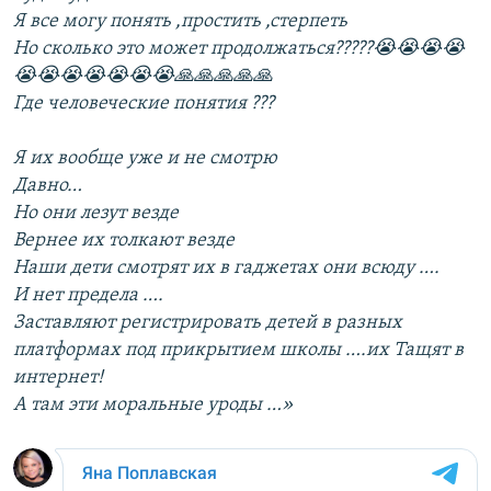
Я все могу понять ,простить ,стерпеть
Но сколько это может продолжаться?????😭😭😭😭
😭😭😭😭😭😭😭🙏🙏🙏🙏🙏
Где человеческие понятия ???
Я их вообще уже и не смотрю
Давно…
Но они лезут везде
Вернее их толкают везде
Наши дети смотрят их в гаджетах они всюду ….
И нет предела ….
Заставляют регистрировать детей в разных
платформах под прикрытием школы ….их Тащят в
интернет!
А там эти моральные уроды …»