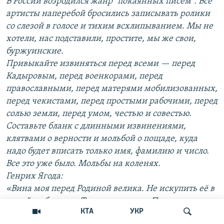
В России возродился жанр "покаянных писем". Все
артисты наперебой бросились записывать ролики
со слезой в голосе и тихим всхлипыванием. Мы не
хотели, нас подставили, простите, мы же свои,
буржуинские.
Привыкайте извиняться перед всеми — перед
Кадыровым, перед военкорами, перед
православными, перед матерями мобилизованных,
перед чекистами, перед простыми рабочими, перед
солью земли, перед умом, честью и совестью.
Составьте бланк с длинными извинениями,
клятвами о верности и мольбой о пощаде, куда
надо будет вписать только имя, фамилию и число.
Все это уже было. Мольбы на коленях.
Генрих Ягода:
«Вина моя перед Родиной велика. Не искупить её в
какой-либо мере. Тяжело умирать. Перед всем
КТА
УКР
народом и партией стою на коленях и прошу