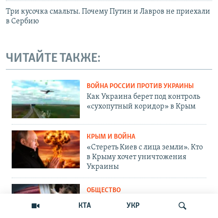
Три кусочка смальты. Почему Путин и Лавров не приехали
в Сербию
ЧИТАЙТЕ ТАКЖЕ:
ВОЙНА РОССИИ ПРОТИВ УКРАИНЫ
Как Украина берет под контроль
«сухопутный коридор» в Крым
КРЫМ И ВОЙНА
«Стереть Киев с лица земли». Кто
в Крыму хочет уничтожения
Украины
ОБЩЕСТВО
Как Россия «мотивирует»
КТА
УКР
крымских абитуриентов