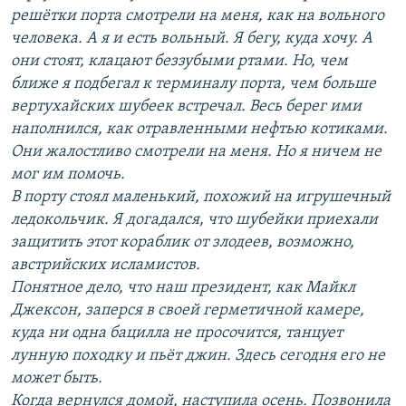
решётки порта смотрели на меня, как на вольного
человека. А я и есть вольный. Я бегу, куда хочу. А
они стоят, клацают беззубыми ртами. Но, чем
ближе я подбегал к терминалу порта, чем больше
вертухайских шубеек встречал. Весь берег ими
наполнился, как отравленными нефтью котиками.
Они жалостливо смотрели на меня. Но я ничем не
мог им помочь.
В порту стоял маленький, похожий на игрушечный
ледокольчик. Я догадался, что шубейки приехали
защитить этот кораблик от злодеев, возможно,
австрийских исламистов.
Понятное дело, что наш президент, как Майкл
Джексон, заперся в своей герметичной камере,
куда ни одна бацилла не просочится, танцует
лунную походку и пьёт джин. Здесь сегодня его не
может быть.
Когда вернулся домой, наступила осень. Позвонила