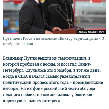
ПРИСОЕДИНЯЙТЕСЬ!
ПОБЕДИТЕЛЕЙ НЕ СУДЯТ?
КРЫМ.НЕПОКОРЕННЫЙ
ELIFBE
УКРАИНСКАЯ ПРОБЛЕМА КРЫМА
Все сайты RFE/RL
Президент России на ледоколе «Виктор Черномырдин», 3
ноября 2020 года
Владимир Путин вышел из самоизоляции, в
которой пребывал с весны, и посетил Санкт-
Петербург. Случилось это 3 ноября, в тот же день,
когда в США начался самый увлекательный
политический процесс этого года – президентские
выборы. На их фоне российский театр абсурда
немного поблек, но все же вызвал у блогеров
короткую вспышку интереса.