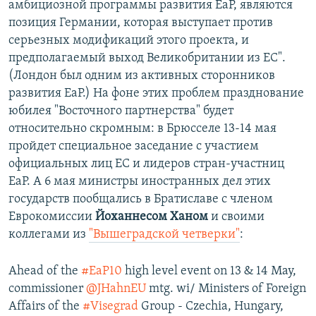
амбициозной программы развития ЕаР, являются
позиция Германии, которая выступает против
серьезных модификаций этого проекта, и
предполагаемый выход Великобритании из ЕС".
(Лондон был одним из активных сторонников
развития ЕаР.) На фоне этих проблем празднование
юбилея "Восточного партнерства" будет
относительно скромным: в Брюсселе 13-14 мая
пройдет специальное заседание с участием
официальных лиц ЕС и лидеров стран-участниц
ЕаР. А 6 мая министры иностранных дел этих
государств пообщались в Братиславе с членом
Еврокомиссии
Йоханнесом Ханом
и своими
коллегами из
"Вышеградской четверки"
:
Ahead of the
#EaP10
high level event on 13 & 14 May,
commissioner
@JHahnEU
mtg. wi/ Ministers of Foreign
Affairs of the
#Visegrad
Group - Czechia, Hungary,