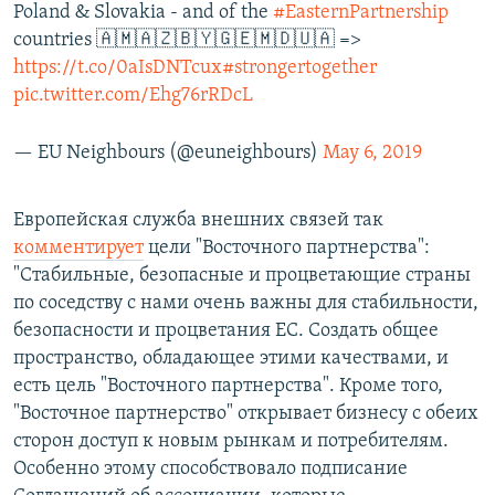
Poland & Slovakia - and of the
#EasternPartnership
countries 🇦🇲🇦🇿🇧🇾🇬🇪🇲🇩🇺🇦 =>
https://t.co/0aIsDNTcux
#strongertogether
pic.twitter.com/Ehg76rRDcL
— EU Neighbours (@euneighbours)
May 6, 2019
Европейская служба внешних связей так
комментирует
цели "Восточного партнерства":
"Стабильные, безопасные и процветающие страны
по соседству с нами очень важны для стабильности,
безопасности и процветания ЕC. Создать общее
пространство, обладающее этими качествами, и
есть цель "Восточного партнерства". Кроме того,
"Восточное партнерство" открывает бизнесу с обеих
сторон доступ к новым рынкам и потребителям.
Особенно этому способствовало подписание