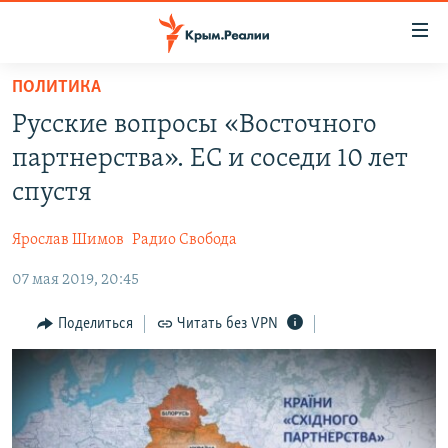
Доступность
ссылки
Вернуться
ПОЛИТИКА
к
НОВОСТИ
Русские вопросы «Восточного
основному
СПЕЦПРОЕКТЫ
содержанию
партнерства». ЕС и соседи 10 лет
ВОДА
Вернутся
ГРУЗ 200
спустя
к
ИСТОРИЯ
КАРТА ВОЕННЫХ ОБЪЕКТОВ КРЫМА
главной
Ярослав Шимов
Радио Свобода
ЕЩЕ
11 ЛЕТ ОККУПАЦИИ КРЫМА. 11 ИСТОРИЙ СОПРОТИВЛЕНИЯ
навигации
Вернутся
07 мая 2019, 20:45
РАДІО СВОБОДА
ИНТЕРАКТИВ
к
КАК ОБОЙТИ БЛОКИРОВКУ
ИНФОГРАФИКА
Поделиться
Читать без VPN
поиску
ТЕЛЕПРОЕКТ КРЫМ.РЕАЛИИ
Українською
СОВЕТЫ ПРАВОЗАЩИТНИКОВ
Qırımtatar
ПРОПАВШИЕ БЕЗ ВЕСТИ