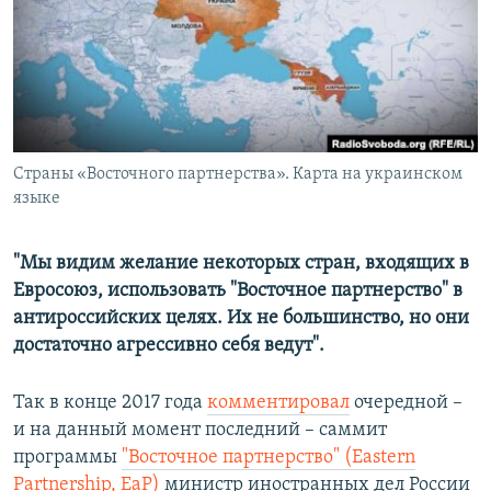
ПРИСОЕДИНЯЙТЕСЬ!
ПОБЕДИТЕЛЕЙ НЕ СУДЯТ?
КРЫМ.НЕПОКОРЕННЫЙ
ELIFBE
УКРАИНСКАЯ ПРОБЛЕМА КРЫМА
Все сайты RFE/RL
Страны «Восточного партнерства». Карта на украинском
языке
"Мы видим желание некоторых стран, входящих в
Евросоюз, использовать "Восточное партнерство" в
антироссийских целях. Их не большинство, но они
достаточно агрессивно себя ведут".
Так в конце 2017 года
комментировал
очередной –
и на данный момент последний – саммит
программы
"Восточное партнерство" (Eastern
Partnership, EaP)
министр иностранных дел России