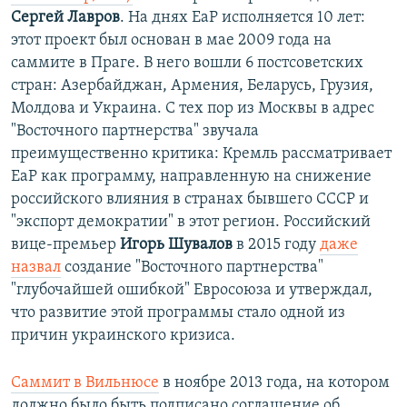
Сергей Лавров
. На днях ЕаР исполняется 10 лет:
этот проект был основан в мае 2009 года на
саммите в Праге. В него вошли 6 постсоветских
стран: Азербайджан, Армения, Беларусь, Грузия,
Молдова и Украина. С тех пор из Москвы в адрес
"Восточного партнерства" звучала
преимущественно критика: Кремль рассматривает
ЕаР как программу, направленную на снижение
российского влияния в странах бывшего СССР и
"экспорт демократии" в этот регион. Российский
вице-премьер
Игорь Шувалов
в 2015 году
даже
назвал
создание "Восточного партнерства"
"глубочайшей ошибкой" Евросоюза и утверждал,
что развитие этой программы стало одной из
причин украинского кризиса.
Саммит в Вильнюсе
в ноябре 2013 года, на котором
должно было быть подписано соглашение об