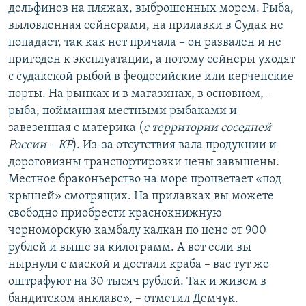
дельфинов на пляжах, выброшенных морем. Рыба,
выловленная сейнерами, на прилавки в Судак не
попадает, так как нет причала – он развален и не
пригоден к эксплуатации, а потому сейнеры уходят
с судакской рыбой в феодосийские или керченские
порты. На рынках и в магазинах, в основном, –
рыба, пойманная местными рыбаками и
завезенная с материка (
с территории соседней
России
–
КР
). Из-за отсутствия вала продукции и
дороговизны транспортировки цены завышены.
Местное браконьерство на море процветает «под
крышей» смотрящих. На прилавках вы можете
свободно приобрести краснокнижную
черноморскую камбалу калкан по цене от 900
рублей и выше за килограмм. А вот если вы
нырнули с маской и достали краба – вас тут же
оштрафуют на 30 тысяч рублей. Так и живем в
бандитском анклаве», – отметил Демчук.