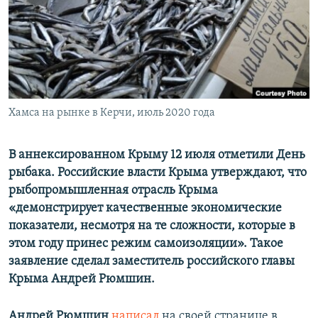
ПРИСОЕДИНЯЙТЕСЬ!
ПОБЕДИТЕЛЕЙ НЕ СУДЯТ?
КРЫМ.НЕПОКОРЕННЫЙ
ELIFBE
УКРАИНСКАЯ ПРОБЛЕМА КРЫМА
Все сайты RFE/RL
Хамса на рынке в Керчи, июль 2020 года
В аннексированном Крыму 12 июля отметили День
рыбака. Российские власти Крыма утверждают, что
рыбопромышленная отрасль Крыма
«демонстрирует качественные экономические
показатели, несмотря на те сложности, которые в
этом году принес режим самоизоляции». Такое
заявление сделал заместитель российского главы
Крыма Андрей Рюмшин.
Андрей Рюмшин
написал
на своей странице в