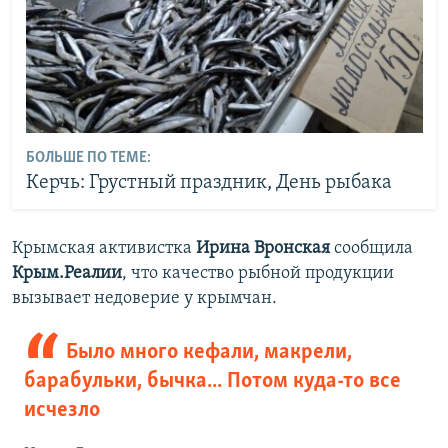
БОЛЬШЕ ПО ТЕМЕ:
Керчь: Грустный праздник, День рыбака
Крымская активистка
Ирина Вронская
сообщила
Крым.Реалии
, что качество рыбной продукции
вызывает недоверие у крымчан.
Было много кефали, макрели,
барабульки, бычка... Потом куда-то все
исчезло