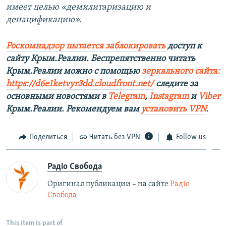
имеет целью «демилитаризацию и
денацификацию».
Роскомнадзор пытается заблокировать
доступ к
сайту Крым.Реалии. Беспрепятственно читать
Крым.Реалии можно с помощью
зеркального сайта:
https://d6e1ketvyr3dd.cloudfront.net/
следите за
основными новостями в
Telegram
,
Instagram
и
Viber
Крым.Реалии. Рекомендуем вам
установить VPN
.
Поделиться
Читать без VPN
Follow us
Радіо Свобода
Оригинал публикации – на сайте
Радіо
Свобода
This item is part of