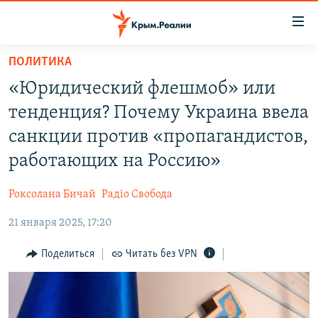
Доступность
ссылки
Вернуться
ПОЛИТИКА
к
НОВОСТИ
«Юридический флешмоб» или
основному
СПЕЦПРОЕКТЫ
содержанию
тенденция? Почему Украина ввела
ВОДА
Вернутся
ГРУЗ 200
санкции против «пропагандистов,
к
ИСТОРИЯ
КАРТА ВОЕННЫХ ОБЪЕКТОВ КРЫМА
работающих на Россию»
главной
ЕЩЕ
11 ЛЕТ ОККУПАЦИИ КРЫМА. 11 ИСТОРИЙ СОПРОТИВЛЕНИЯ
навигации
Роксолана Бичай
Радіо Свобода
Вернутся
РАДІО СВОБОДА
ИНТЕРАКТИВ
к
21 января 2025, 17:20
КАК ОБОЙТИ БЛОКИРОВКУ
ИНФОГРАФИКА
поиску
Поделиться
Читать без VPN
ТЕЛЕПРОЕКТ КРЫМ.РЕАЛИИ
Українською
СОВЕТЫ ПРАВОЗАЩИТНИКОВ
Qırımtatar
ПРОПАВШИЕ БЕЗ ВЕСТИ