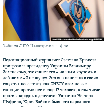
ПРИСОЕДИНЯЙТЕСЬ!
ПОБЕДИТЕЛЕЙ НЕ СУДЯТ?
КРЫМ.НЕПОКОРЕННЫЙ
ELIFBE
УКРАИНСКАЯ ПРОБЛЕМА КРЫМА
Все сайты RFE/RL
Эмблема СНБО. Иллюстративное фото
Подсанкционный журналист Светлана Крюкова
пригрозила президенту Украины Владимиру
Зеленскому, что станет его «главным коучем» и
добавила: «Я не шучу». Это она написала в своих
соцсетях после того, как СНБОУ ввел новые
санкции против нее и еще 17 человек, в том числе
против народных депутатов Украины Нестора
Шуфрича, Юрия Бойко и бывшего народного