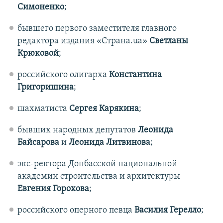
Симоненко
;
бывшего первого заместителя главного
редактора издания «Страна.ua»
Светланы
Крюковой
;
российского олигарха
Константина
Григоришина
;
шахматиста
Сергея Карякина
;
бывших народных депутатов
Леонида
Байсарова
и
Леонида Литвинова
;
экс-ректора Донбасской национальной
академии строительства и архитектуры
Евгения Горохова
;
российского оперного певца
Василия Герелло
;