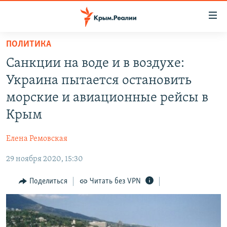
Доступность
ссылки
Вернуться
ПОЛИТИКА
к
НОВОСТИ
Санкции на воде и в воздухе:
основному
СПЕЦПРОЕКТЫ
содержанию
Украина пытается остановить
ВОДА
Вернутся
ГРУЗ 200
морские и авиационные рейсы в
к
ИСТОРИЯ
КАРТА ВОЕННЫХ ОБЪЕКТОВ КРЫМА
Крым
главной
ЕЩЕ
11 ЛЕТ ОККУПАЦИИ КРЫМА. 11 ИСТОРИЙ СОПРОТИВЛЕНИЯ
навигации
Елена Ремовская
Вернутся
РАДІО СВОБОДА
ИНТЕРАКТИВ
к
29 ноября 2020, 15:30
КАК ОБОЙТИ БЛОКИРОВКУ
ИНФОГРАФИКА
поиску
Поделиться
Читать без VPN
ТЕЛЕПРОЕКТ КРЫМ.РЕАЛИИ
Українською
СОВЕТЫ ПРАВОЗАЩИТНИКОВ
Qırımtatar
ПРОПАВШИЕ БЕЗ ВЕСТИ