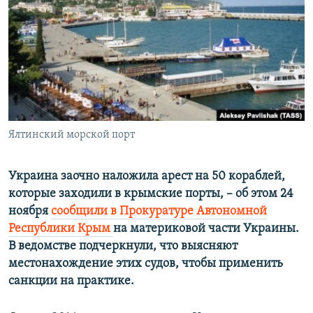
ПРИСОЕДИНЯЙТЕСЬ!
ПОБЕДИТЕЛЕЙ НЕ СУДЯТ?
КРЫМ.НЕПОКОРЕННЫЙ
ELIFBE
УКРАИНСКАЯ ПРОБЛЕМА КРЫМА
Все сайты RFE/RL
Ялтинский морской порт
Украина заочно наложила арест на 50 кораблей,
которые заходили в крымские порты, – об этом 24
ноября
сообщили в Прокуратуре Автономной
Республики Крым
на материковой части Украины.
В ведомстве подчеркнули, что выясняют
местонахождение этих судов, чтобы применить
санкции на практике.