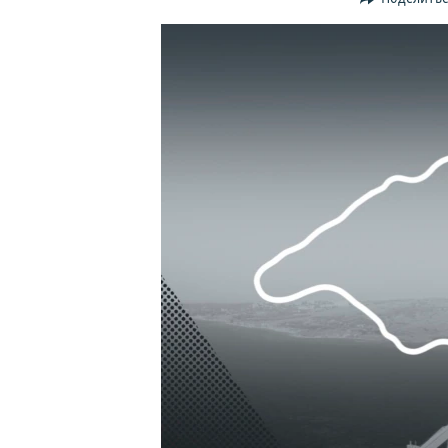
ПОБЕДИТЕЛЕЙ НЕ СУДЯТ?
КРЫМ.НЕПОКОРЕННЫЙ
ELIFBE
УКРАИНСКАЯ ПРОБЛЕМА КРЫМА