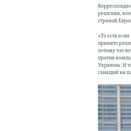
Корреспонде
решения, кот
страной Евро
«То есть если
принято реше
потому что во
против компа
Украины. И т
санкций на по