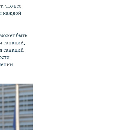
, что все
ы каждой
 сможет быть
и санкций,
ия санкций
ости
длении