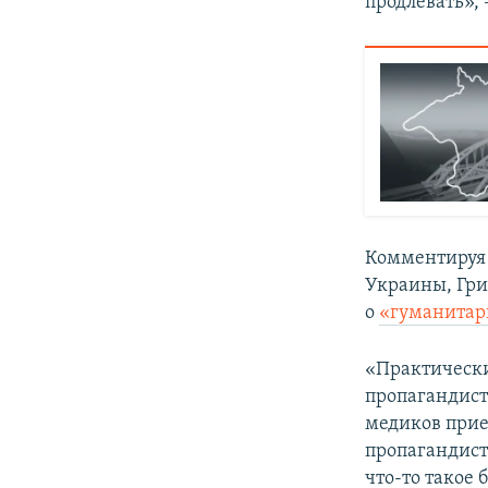
продлевать», 
Комментируя 
Украины, Гри
о
«гуманитар
«Практически
пропагандист
медиков приех
пропагандистс
что-то такое 