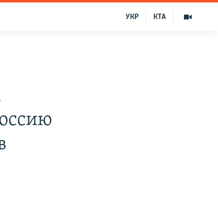
УКР
КТА
к
Россию
в