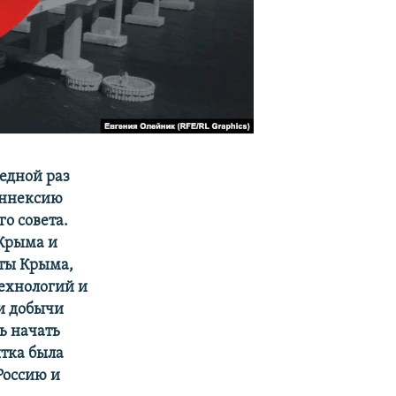
редной раз
аннексию
о совета.
 Крыма и
рты Крыма,
технологий и
 и добычи
ь начать
тка была
Россию и