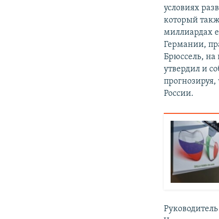
условиях раз
который такж
миллиардах е
Германии, пр
Брюссель, на
утвердил и с
прогнозируя,
России.
Руководитель