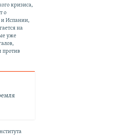
ого кризиса,
т о
 и Испании,
гается на
ые уже
галов,
и против
ремля
нститута