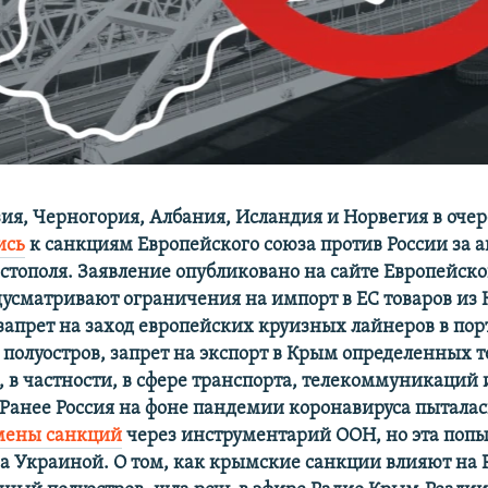
зия, Черногория, Албания, Исландия и Норвегия в оче
ись
к санкциям Европейского союза против России за 
стополя. Заявление опубликовано на сайте Европейског
усматривают ограничения на импорт в ЕС товаров из
 запрет на заход европейских круизных лайнеров в по
 полуостров, запрет на экспорт в Крым определенных 
, в частности, в сфере транспорта, телекоммуникаций
. Ранее Россия на фоне пандемии коронавируса пыталас
мены санкций
через инструментарий ООН, но эта попы
а Украиной. О том, как крымские санкции влияют на 