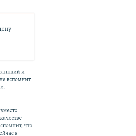
цену
санкций и
 не вспомнит
».
 вместо
 качестве
вспомнит, что
ейчас в