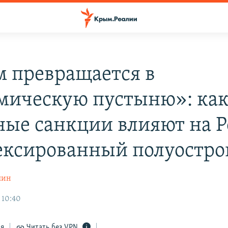
 превращается в
мическую пустыню»: ка
ные санкции влияют на 
ексированный полуостро
шин
 10:40
ся
Читать без VPN