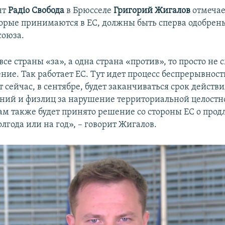
нт
Радіо Свобода
в Брюсселе
Григорий Жигалов
отмечает
орые принимаются в ЕС, должны быть сперва одобрен
союза.
 все страны «за», а одна страна «против», то просто не
ние. Так работает ЕС. Тут идет процесс беспрерывност
т сейчас, в сентябре, будет заканчиваться срок действ
ний и физлиц за нарушение территориальной целостн
ам также будет принято решение со стороны ЕС о про
лгода или на год», – говорит Жигалов.