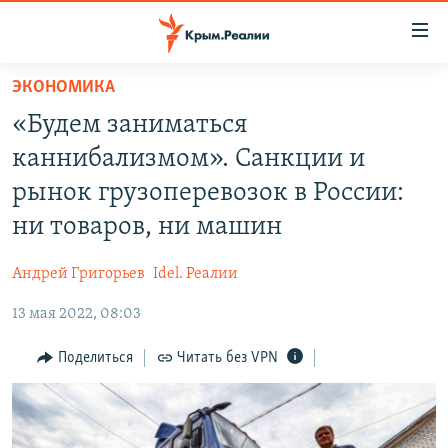
Доступность
ссылки
Вернуться
ЭКОНОМИКА
к
НОВОСТИ
«Будем заниматься
основному
СПЕЦПРОЕКТЫ
содержанию
каннибализмом». Санкции и
ВОДА
Вернутся
ГРУЗ 200
рынок грузоперевозок в России:
к
ИСТОРИЯ
КАРТА ВОЕННЫХ ОБЪЕКТОВ КРЫМА
ни товаров, ни машин
главной
ЕЩЕ
11 ЛЕТ ОККУПАЦИИ КРЫМА. 11 ИСТОРИЙ СОПРОТИВЛЕНИЯ
навигации
Андрей Григорьев
Idel. Реалии
Вернутся
РАДІО СВОБОДА
ИНТЕРАКТИВ
к
13 мая 2022, 08:03
КАК ОБОЙТИ БЛОКИРОВКУ
ИНФОГРАФИКА
поиску
Поделиться
Читать без VPN
ТЕЛЕПРОЕКТ КРЫМ.РЕАЛИИ
Українською
СОВЕТЫ ПРАВОЗАЩИТНИКОВ
Qırımtatar
ПРОПАВШИЕ БЕЗ ВЕСТИ