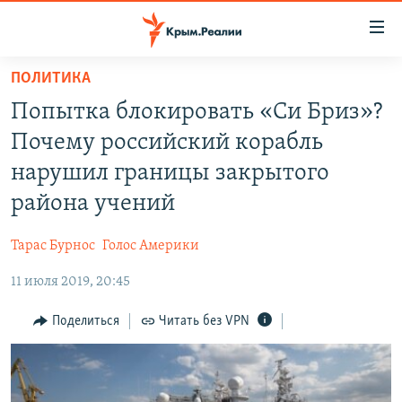
Доступность
ссылки
Вернуться
ПОЛИТИКА
к
НОВОСТИ
Попытка блокировать «Си Бриз»?
основному
СПЕЦПРОЕКТЫ
содержанию
Почему российский корабль
ВОДА
Вернутся
ГРУЗ 200
нарушил границы закрытого
к
ИСТОРИЯ
КАРТА ВОЕННЫХ ОБЪЕКТОВ КРЫМА
района учений
главной
ЕЩЕ
11 ЛЕТ ОККУПАЦИИ КРЫМА. 11 ИСТОРИЙ СОПРОТИВЛЕНИЯ
навигации
Тарас Бурнос
Голос Америки
Вернутся
РАДІО СВОБОДА
ИНТЕРАКТИВ
к
11 июля 2019, 20:45
КАК ОБОЙТИ БЛОКИРОВКУ
ИНФОГРАФИКА
поиску
Поделиться
Читать без VPN
ТЕЛЕПРОЕКТ КРЫМ.РЕАЛИИ
Українською
СОВЕТЫ ПРАВОЗАЩИТНИКОВ
Qırımtatar
ПРОПАВШИЕ БЕЗ ВЕСТИ