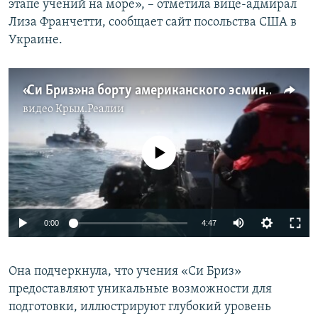
этапе учений на море», – отметила вице-адмирал
Лиза Франчетти, сообщает сайт посольства США в
Украине.
«Си Бриз» на борту американского эсминца. Как выглядят учения в Черном море (видео)
видео
Крым.Реалии
No media source currently available
0:00
4:47
Она подчеркнула, что учения «Си Бриз»
предоставляют уникальные возможности для
подготовки, иллюстрируют глубокий уровень