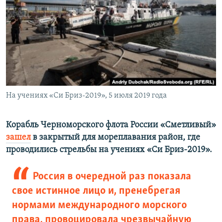
ПРИСОЕДИНЯЙТЕСЬ!
ПОБЕДИТЕЛЕЙ НЕ СУДЯТ?
КРЫМ.НЕПОКОРЕННЫЙ
ELIFBE
УКРАИНСКАЯ ПРОБЛЕМА КРЫМА
Все сайты RFE/RL
На учениях «Си Бриз-2019», 5 июля 2019 года
Корабль Черноморского флота России «Сметливый»
зашел
в закрытый для мореплавания район, где
проводились стрельбы на учениях «Си Бриз-2019».
Россия в очередной раз показала
свое истинное лицо и, пренебрегая
нормами международного морского
права, провоцировала чрезвычайную