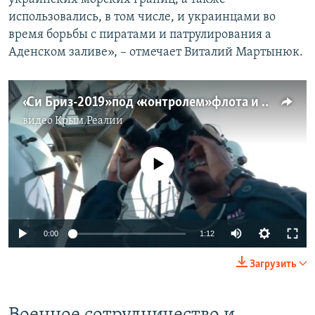
использовались, в том числе, и украинцами во
время борьбы с пиратами и патрулирования а
Аденском заливе», – отмечает Виталий Мартынюк.
«Си Бриз-2019» под «контролем» флота и истребителей России (видео)
видео
Крым.Реалии
No media source currently available
0:00
1:12
Загрузить