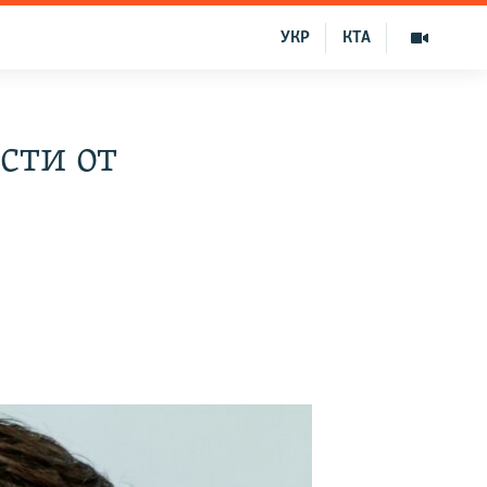
УКР
КТА
сти от