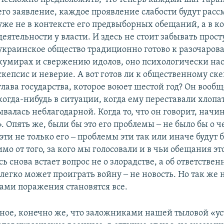
его заявление, каждое проявление слабости будут расс
уже не в контексте его предвыборных обещаний, а в ко
деятельности у власти. И здесь не стоит забывать прос
украинское общество традиционно готово к разочаров
кумирах и свержению идолов, оно психологически нас
скепсис и неверие. А вот готов ли к общественному ск
глава государства, которое воюет шестой год? Он вооб
когда-нибудь в ситуации, когда ему переставали хлопа
валась неблагодарной. Когда то, что он говорит, начи
. Опять же, были бы это его проблемы ‒ не было бы о ч
ти не только его ‒ проблемы эти так или иначе будут 
мо от того, за кого мы голосовали и в чьи обещания э
сь снова встает вопрос не о злорадстве, а об ответственн
легко может проиграть войну ‒ не новость. Но так же н
ами поражения становятся все.
ное, конечно же, что заложниками нашей тыловой «ус