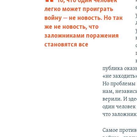
То, что один человек
легко может проиграть
войну ‒ не новость. Но так
же не новость, что
заложниками поражения
становятся все
публика оказы
«не заходить»
Но проблемы э
нам, независи
верили. И зде
один человек 
что заложник
Самое против