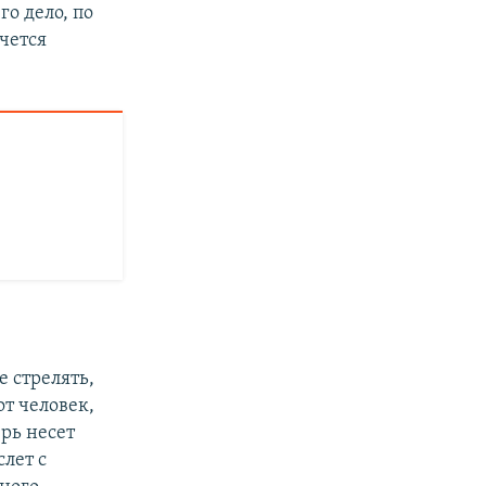
го дело, по
чется
е стрелять,
от человек,
ерь несет
слет с