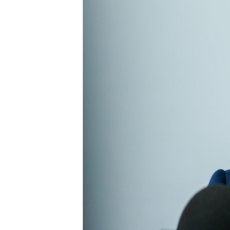
ПОБЕДИТЕЛЕЙ НЕ СУДЯТ?
КРЫМ.НЕПОКОРЕННЫЙ
ELIFBE
УКРАИНСКАЯ ПРОБЛЕМА КРЫМА