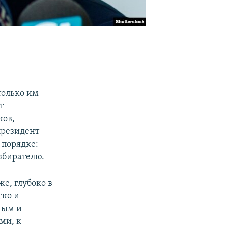
только им
т
ков,
президент
 порядке:
избирателю.
е, глубоко в
гко и
ным и
ми, к