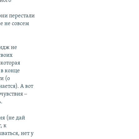
ного
они перестали
е не совсем
мидж не
своих
 которая
 в конце
и (о
ается). А вот
очувствия ‒
.
ия (не дай
, к
ваться, нет у