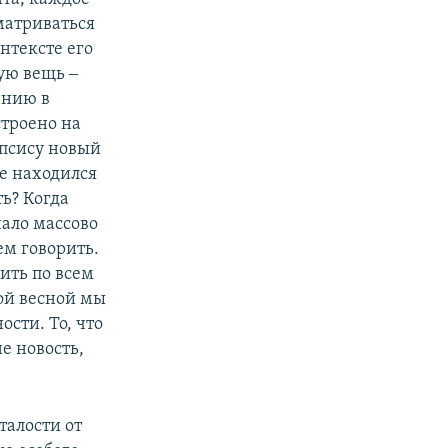
матриваться
нтексте его
тую вещь ‒
анию в
троено на
епсису новый
ще находился
ть? Когда
нало массово
ем говорить.
бить по всем
той весной мы
ости. То, что
е новость,
талости от