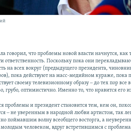
кий
ла говорил, что проблемы новой власти начнутся, как 
ти ответственность. Поскольку пока они перекладываю
сть на всех вокруг (предыдущего президента, чиновни
ов), пока действуют на масс-медийном кураже, пока 
ствует своему телевизионному образу ‒ до тех пор все в
о, грубо, оптимистично. Именно то, что нравится его 
я проблемы и президент становится тем, кем он, похож
ся ‒ не уверенным в народной любви артистом, так ле
о поймавшим волну всеобщего восторга, а неуверен
молодым человеком, вдруг встретившимся с проблема