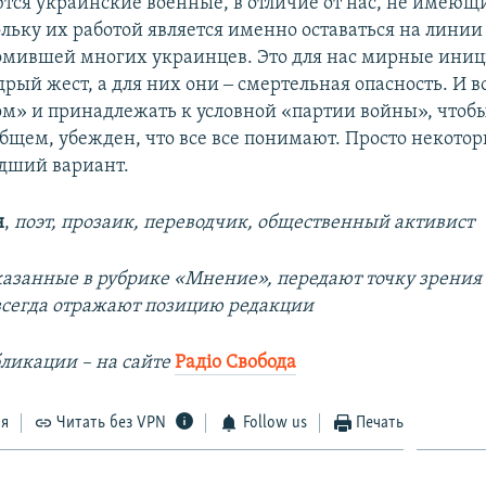
тся украинские военные, в отличие от нас, не имеющи
льку их работой является именно оставаться на линии
томившей многих украинцев. Это для нас мирные ини
рый жест, а для них они ‒ смертельная опасность. И в
ом» и принадлежать к условной «партии войны», чтобы
общем, убежден, что все все понимают. Просто некото
удший вариант.
н
,
поэт, прозаик, переводчик, общественный активист
казанные в рубрике «Мнение», передают точку зрения
 всегда отражают позицию редакции
ликации – на сайте
Радіо Свобода
ся
Читать без VPN
Follow us
Печать