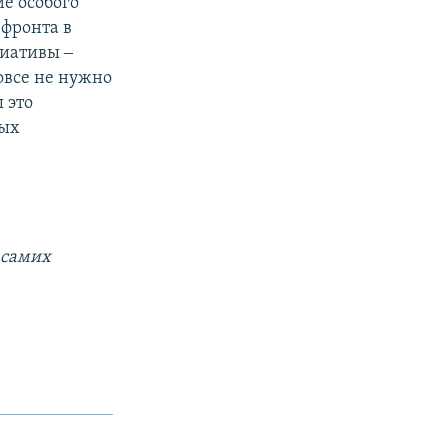
е особого
 фронта в
циативы ‒
овсе не нужно
 это
рых
 самих