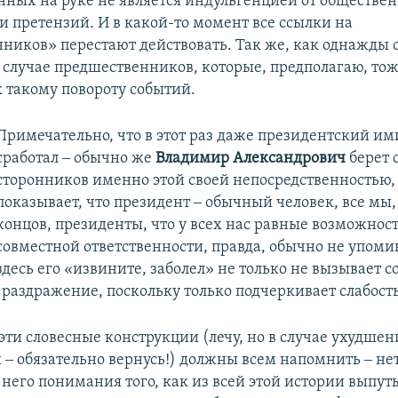
ных на руке не является индульгенцией от обществен
и претензий. И в какой-то момент все ссылки на
ников» перестают действовать. Так же, как однажды 
в случае предшественников, которые, предполагаю, тож
к такому повороту событий.
Примечательно, что в этот раз даже президентский и
сработал ‒ обычно же
Владимир Александрович
берет 
сторонников именно этой своей непосредственностью,
показывает, что президент ‒ обычный человек, все мы,
концов, президенты, что у всех нас равные возможност
совместной ответственности, правда, обычно не упомин
здесь его «извините, заболел» не только не вызывает с
 раздражение, поскольку только подчеркивает слабость
эти словесные конструкции (лечу, но в случае ухудшен
 ‒ обязательно вернусь!) должны всем напомнить ‒ нет
него понимания того, как из всей этой истории выпуты