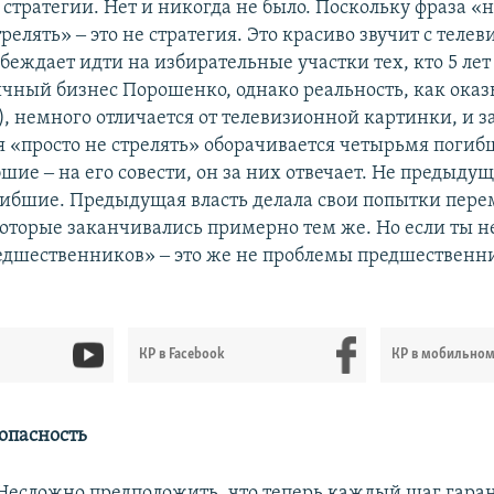
 стратегии. Нет и никогда не было. Поскольку фраза «
релять» ‒ это не стратегия. Это красиво звучит с теле
убеждает идти на избирательные участки тех, кто 5 лет
личный бизнес Порошенко, однако реальность, как оказ
, немного отличается от телевизионной картинки, и 
я «просто не стрелять» оборачивается четырьмя погиб
шие ‒ на его совести, он за них отвечает. Не предыдущ
гибшие. Предыдущая власть делала свои попытки пере
которые заканчивались примерно тем же. Но если ты н
дшественников» ‒ это же не проблемы предшественн
КР в Facebook
КР в мобильно
опасность
Несложно предположить, что теперь каждый шаг гаран