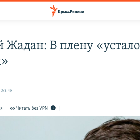
й Жадан: В плену «устало
ы»
 20:45
ся
Читать без VPN