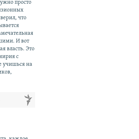
нужно просто
визионных
 верил, что
ывается
замечательная
шими. И вот
ая власть. Это
мирия с
е учишься на
иков,
м
та, каждое