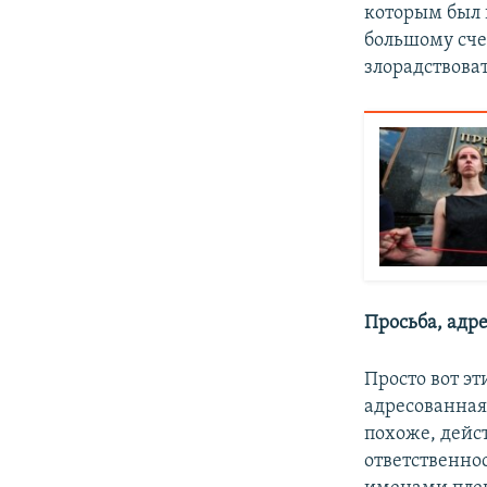
которым был п
большому сче
злорадствоват
Просьба, адр
Просто вот э
адресованная 
похоже, дейст
ответственнос