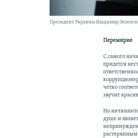
Президент Украины Владимир Зеленс
Перемирие
С самого нача
придется нес
ответственно
коррупционер
четко соответ
звучит красив
Но начинаютс
душе и являет
непринужденн
растерянным 