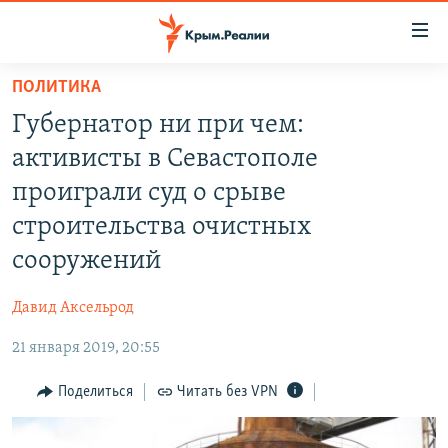
Доступность
ссылки
Вернуться
ПОЛИТИКА
к
НОВОСТИ
Губернатор ни при чем:
основному
СПЕЦПРОЕКТЫ
содержанию
активисты в Севастополе
ВОДА
Вернутся
ГРУЗ 200
проиграли суд о срыве
к
ИСТОРИЯ
КАРТА ВОЕННЫХ ОБЪЕКТОВ КРЫМА
строительства очистных
главной
ЕЩЕ
11 ЛЕТ ОККУПАЦИИ КРЫМА. 11 ИСТОРИЙ СОПРОТИВЛЕНИЯ
навигации
сооружений
Вернутся
РАДІО СВОБОДА
ИНТЕРАКТИВ
к
Давид Аксельрод
КАК ОБОЙТИ БЛОКИРОВКУ
ИНФОГРАФИКА
поиску
21 января 2019, 20:55
ТЕЛЕПРОЕКТ КРЫМ.РЕАЛИИ
Українською
Поделиться
Читать без VPN
СОВЕТЫ ПРАВОЗАЩИТНИКОВ
Qırımtatar
ПРОПАВШИЕ БЕЗ ВЕСТИ