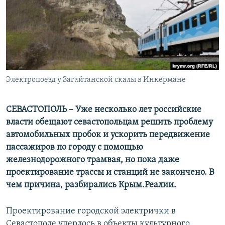
ПРИСОЕДИНЯЙТЕСЬ!
ПОБЕДИТЕЛЕЙ НЕ СУДЯТ?
КРЫМ.НЕПОКОРЕННЫЙ
ELIFBE
УКРАИНСКАЯ ПРОБЛЕМА КРЫМА
Все сайты RFE/RL
Электропоезд у Загайтанской скалы в Инкермане
СЕВАСТОПОЛЬ – Уже несколько лет российские
власти обещают севастопольцам решить проблему
автомобильных пробок и ускорить передвижение
пассажиров по городу с помощью
железнодорожного трамвая, но пока даже
проектирование трассы и станций не закончено. В
чем причина, разбирались Крым.Реалии.
Проектирование городской электрички в
Севастополе уперлось в объекты культурного