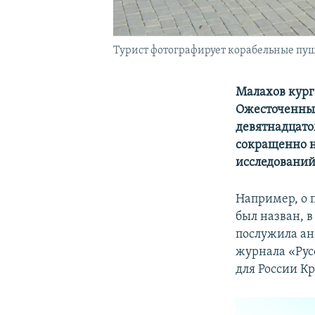
Турист фотографирует корабельные пу
Малахов кург
Ожесточенные
девятнадцато
сокращенно н
исследований
Например, о 
был назван, 
послужила ан
журнала «Русс
для России К