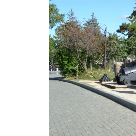
ПОБЕДИТЕЛЕЙ НЕ СУДЯТ?
КРЫМ.НЕПОКОРЕННЫЙ
ELIFBE
УКРАИНСКАЯ ПРОБЛЕМА КРЫМА