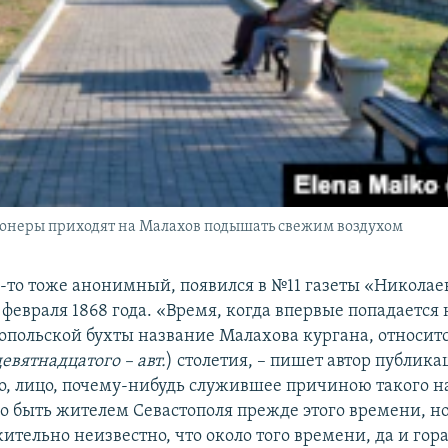
онеры приходят на Малахов подышать свежим воздухом
у-то тоже анонимный, появился в №11 газеты «Никола
 февраля 1868 года. «Время, когда впервые попадается
топольской бухты название Малахова кургана, относитс
девятнадцатого – авт.
) столетия, – пишет автор публика
о, лицо, почему-нибудь служившее причиною такого н
ло быть жителем Севастополя прежде этого времени, но
тельно неизвестно, что около того времени, да и гор