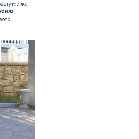
мянутое же
хайла
вого