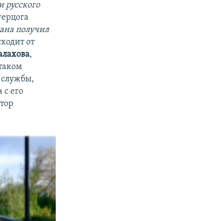
 русского
герцога
ана получил
сходит от
алахова
,
 таком
 службы,
 с его
втор