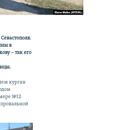
 Севастополя.
йны в
ову – так его
ницы.
нем курган
одом
омере №12
я провальной