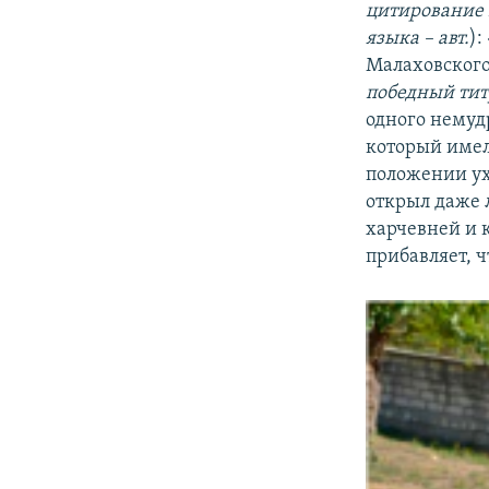
цитирование 
языка – авт.
):
Малаховского
победный титу
одного немуд
который имел 
положении ух
открыл даже 
харчевней и 
прибавляет, ч