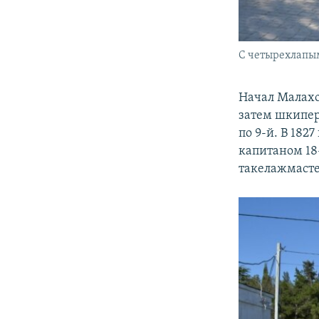
С четырехлапы
Начал Малахо
затем шкипер
по 9-й. В 182
капитаном 18
такелажмасте