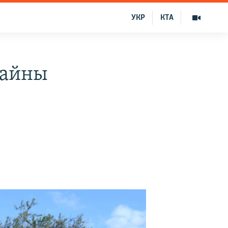
УКР
КТА
тайны