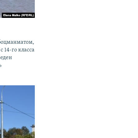
 боцманматом,
 14-го класса
веден
ь