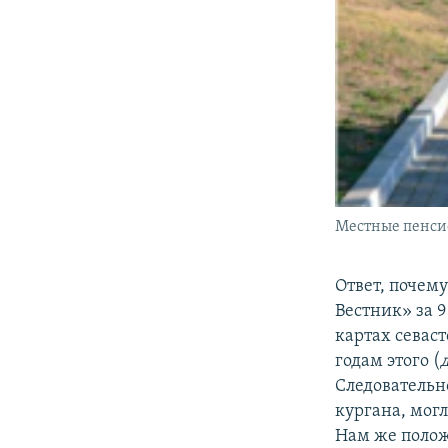
Местные пенси
Ответ, почем
Вестник» за 9
картах севас
годам этого (
Следовательн
кургана, мог
Нам же положи