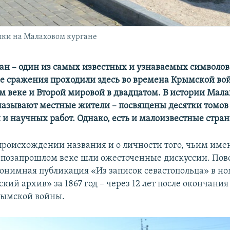
шки на Малаховом кургане
ан – один из самых известных и узнаваемых символов
 сражения проходили здесь во времена Крымской во
м веке и Второй мировой в двадцатом. В истории Малах
азывают местные жители – посвящены десятки томов
 и научных работ. Однако, есть и малоизвестные стра
происхождении названия и о личности того, чьим име
в позапрошлом веке шли ожесточенные дискуссии. Пов
онимная публикация «Из записок севастопольца» в н
кий архив» за 1867 год – через 12 лет после окончани
рымской войны.