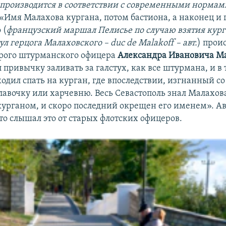
производится в соответствии с современными нормами
 «Имя Малахова кургана, потом бастиона, а наконец и 
 (
французский маршал Пелисье по случаю взятия кург
л герцога Малаховского – duc de Malakoff – авт.
) прои
рого штурманского офицера
Александра Ивановича М
привычку заливать за галстух, как все штурмана, и в
одил спать на курган, где впоследствии, изгнанный со
лавочку или харчевню. Весь Севастополь знал Малахова
курганом, и скоро последний окрещен его именем». А
то слышал это от старых флотских офицеров.