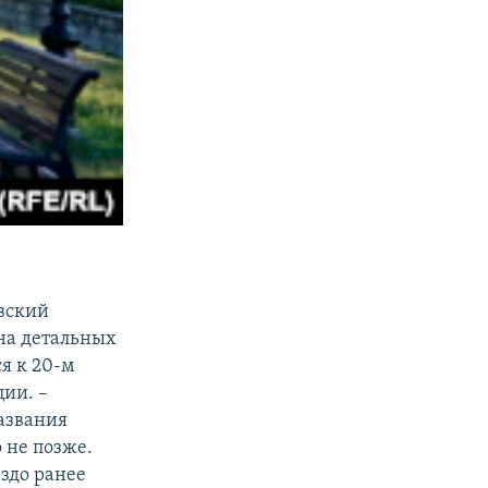
евский
 на детальных
я к 20-м
ции. –
азвания
 не позже.
аздо ранее