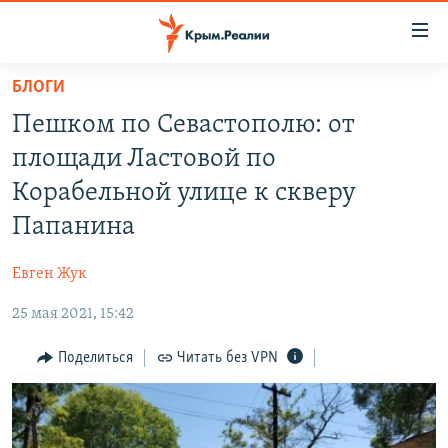
Доступность
ссылки
Вернуться
БЛОГИ
к
НОВОСТИ
Пешком по Севастополю: от
основному
СПЕЦПРОЕКТЫ
содержанию
площади Ластовой по
ВОДА
Вернутся
ГРУЗ 200
Корабельной улице к скверу
к
ИСТОРИЯ
КАРТА ВОЕННЫХ ОБЪЕКТОВ КРЫМА
Папанина
главной
ЕЩЕ
11 ЛЕТ ОККУПАЦИИ КРЫМА. 11 ИСТОРИЙ СОПРОТИВЛЕНИЯ
навигации
Евген Жук
Вернутся
РАДІО СВОБОДА
ИНТЕРАКТИВ
к
25 мая 2021, 15:42
КАК ОБОЙТИ БЛОКИРОВКУ
ИНФОГРАФИКА
поиску
Поделиться
Читать без VPN
ТЕЛЕПРОЕКТ КРЫМ.РЕАЛИИ
Українською
СОВЕТЫ ПРАВОЗАЩИТНИКОВ
Qırımtatar
ПРОПАВШИЕ БЕЗ ВЕСТИ