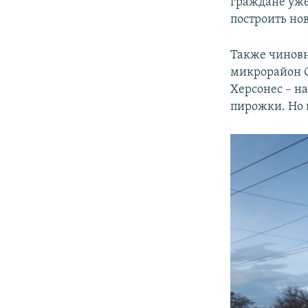
граждане уже
построить но
Также чиновн
микрорайон С
Херсонес – на
пирожки. Но 