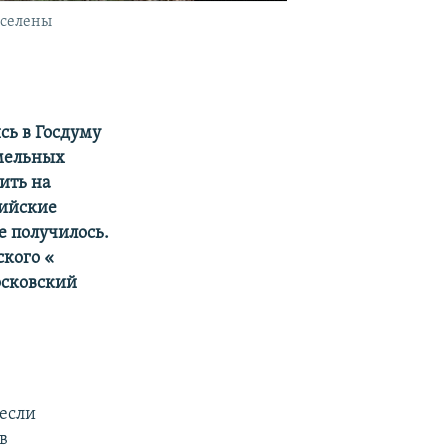
сселены
сь в Госдуму
емельных
ить на
сийские
е получилось.
кого «​
осковский
 если
в