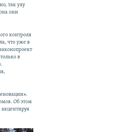
о, так уху
она они
ного контроля
а, что уже в
 законопроект
только в
.
я,
реновации».
омов. Об этом
, акцентируя