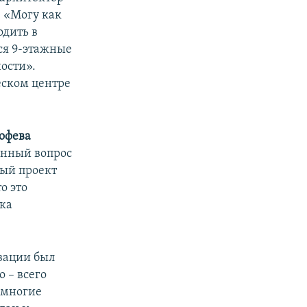
 «Могу как
одить в
тся 9-этажные
ности».
еском центре
офева
анный вопрос
ный проект
о это
ика
вации был
 – всего
 многие