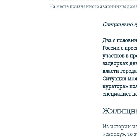
На месте признанного аварийным дома 
Специально д
Два с полови
России с про
участков в пр
задворках де
власти город
Ситуация мож
куратора»​ п
специалист п
Жилищна
Из истории из
«сверху», то 