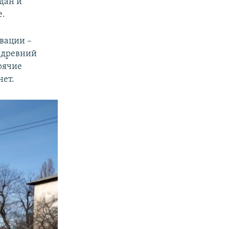
дан и
е.
вации –
, древний
рячие
нет.