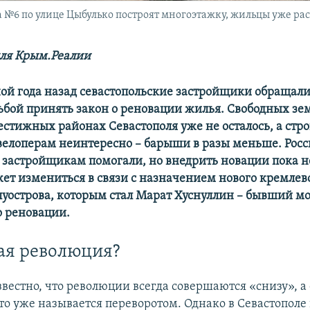
№6 по улице Цыбулько построят многоэтажку, жильцы уже ра
ля Крым.Реалии​
ной года назад севастопольские застройщики обращали
сьбой принять закон о реновации жилья. Свободных з
естижных районах Севастополя уже не осталось, а стро
велоперам неинтересно – барыши в разы меньше. Рос
а застройщикам помогали, но внедрить новации пока н
ет измениться в связи с назначением нового кремлевс
олуострова, которым стал Марат Хуснуллин – бывший м
о реновации.
я революция?
вестно, что революции всегда совершаются «снизу», а
это уже называется переворотом. Однако в Севастополе 