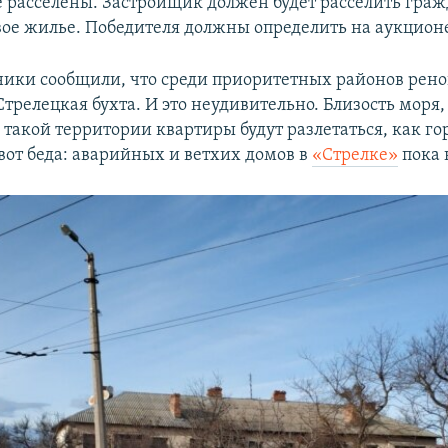
 расселены. Застройщик должен будет расселить граж
вое жилье. Победителя должны определить на аукцион
ики сообщили, что среди приоритетных районов рено
трелецкая бухта. И это неудивительно. Близость моря
 такой территории квартиры будут разлетаться, как го
вот беда: аварийных и ветхих домов в
«Стрелке»
пока 