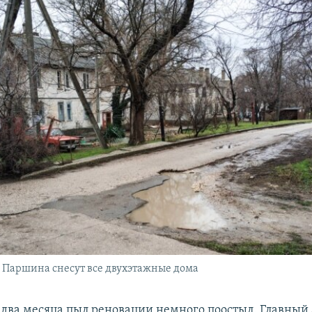
 Паршина снесут все двухэтажные дома
 два месяца пыл реновации немного поостыл. Главный