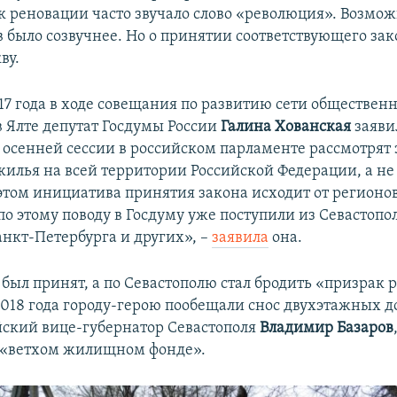
 реновации часто звучало слово «революция». Возможн
 было созвучнее. Но о принятии соответствующего зак
ву.
17 года в ходе совещания по развитию сети обществен
в Ялте депутат Госдумы России
Галина Хованская
заявил
 осенней сессии в российском парламенте рассмотрят
жилья на всей территории Российской Федерации, а не 
этом инициатива принятия закона исходит от регионов
о этому поводу в Госдуму уже поступили из Севастопол
нкт-Петербурга и других», –
заявила
она.
 был принят, а по Севастополю стал бродить «призрак 
2018 года городу-герою пообещали снос двухэтажных д
ский вице-губернатор Севастополя
Владимир Базаров
 «ветхом жилищном фонде».