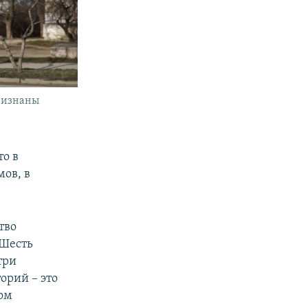
признаны
то в
ов, в
тво
 Шесть
три
орий – это
том