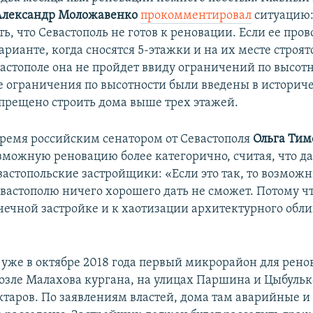
Александр Моложавенко
прокомментировал
ситуацию:
ть, что Севастополь не готов к реновации. Если ее пров
рианте, когда сносятся 5-этажки и на их месте строя
вастополе она не пройдет ввиду ограничений по высот
ограничения по высотности были введены в историч
запрещено строить дома выше трех этажей.
время российским сенатором от Севастополя
Ольга Тим
зможную реновацию более категорично, считая, что д
вастопольские застройщики: «Если это так, то возмож
вастополю ничего хорошего дать не сможет. Потому чт
очечной застройке и к хаотизации архитектурного обл
.
 уже в октябре 2018 года первый микрорайон для рено
возле Малахова кургана, на улицах Паршина и Цыбулько
ектаров. По заявлениям властей, дома там аварийные и