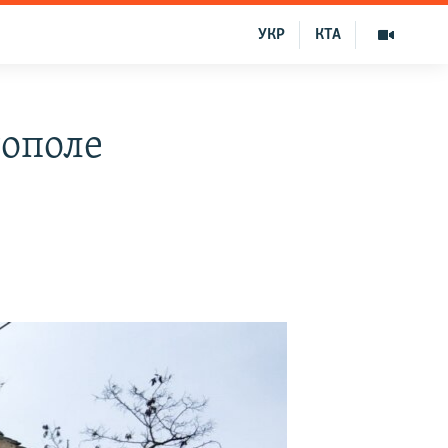
УКР
КТА
тополе