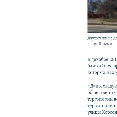
Двухэтажные до
аварийными
В декабре 201
ближайшее вр
которых наход
«Даны следую
общественных 
территорий в
территории н
улицы Херсон