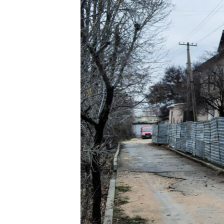
ПОБЕДИТЕЛЕЙ НЕ СУДЯТ?
КРЫМ.НЕПОКОРЕННЫЙ
ELIFBE
УКРАИНСКАЯ ПРОБЛЕМА КРЫМА