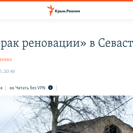
рак реновации» в Севас
ченко
, 20:45
ся
Читать без VPN