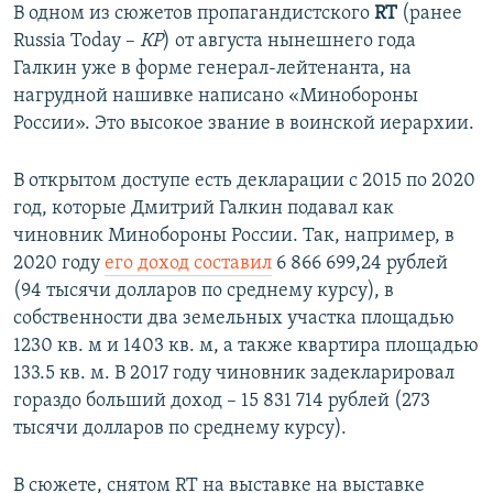
В одном из сюжетов пропагандистского
RT
(ранее
Russia Today –
КР
) от августа нынешнего года
Галкин уже в форме генерал-лейтенанта, на
нагрудной нашивке написано «Минобороны
России». Это высокое звание в воинской иерархии.
В открытом доступе есть декларации с 2015 по 2020
год, которые Дмитрий Галкин подавал как
чиновник Минобороны России. Так, например, в
2020 году
его доход составил
6 866 699,24 рублей
(94 тысячи долларов по среднему курсу), в
собственности два земельных участка площадью
1230 кв. м и 1403 кв. м, а также квартира площадью
133.5 кв. м. В 2017 году чиновник задекларировал
гораздо больший доход – 15 831 714 рублей (273
тысячи долларов по среднему курсу).
В сюжете, снятом RT на выставке на выставке