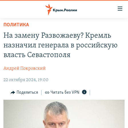
Доступность
ссылки
Вернуться
ПОЛИТИКА
к
НОВОСТИ
На замену Развожаеву? Кремль
основному
СПЕЦПРОЕКТЫ
содержанию
назначил генерала в российскую
ВОДА
Вернутся
ГРУЗ 200
власть Севастополя
к
ИСТОРИЯ
КАРТА ВОЕННЫХ ОБЪЕКТОВ КРЫМА
главной
Андрей Покровский
ЕЩЕ
11 ЛЕТ ОККУПАЦИИ КРЫМА. 11 ИСТОРИЙ СОПРОТИВЛЕНИЯ
навигации
Вернутся
22 октября 2024, 19:00
РАДІО СВОБОДА
ИНТЕРАКТИВ
к
КАК ОБОЙТИ БЛОКИРОВКУ
ИНФОГРАФИКА
Поделиться
Читать без VPN
поиску
ТЕЛЕПРОЕКТ КРЫМ.РЕАЛИИ
Українською
СОВЕТЫ ПРАВОЗАЩИТНИКОВ
Qırımtatar
ПРОПАВШИЕ БЕЗ ВЕСТИ