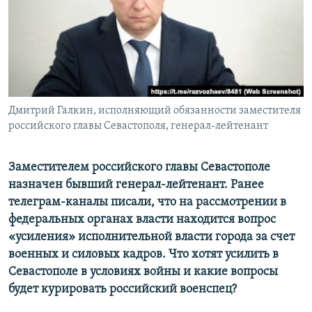
ПРИСОЕДИНЯЙТЕСЬ!
ПОБЕДИТЕЛЕЙ НЕ СУДЯТ?
КРЫМ.НЕПОКОРЕННЫЙ
ELIFBE
УКРАИНСКАЯ ПРОБЛЕМА КРЫМА
Все сайты RFE/RL
Дмитрий Галкин, исполняющий обязанности заместителя
российского главы Севастополя, генерал-лейтенант
Заместителем российского главы Севастополе
назначен бывший генерал-лейтенант. Ранее
телеграм-каналы писали, что на рассмотрении в
федеральных органах власти находится вопрос
«усиления» исполнительной власти города за счет
военных и силовых кадров. Что хотят усилить в
Севастополе в условиях войны и какие вопросы
будет курировать российский военспец?