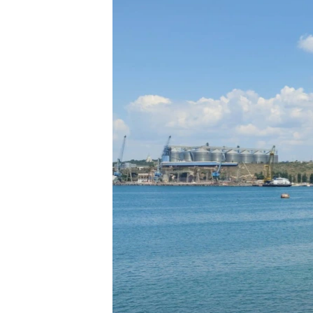
ПОБЕДИТЕЛЕЙ НЕ СУДЯТ?
КРЫМ.НЕПОКОРЕННЫЙ
ELIFBE
УКРАИНСКАЯ ПРОБЛЕМА КРЫМА