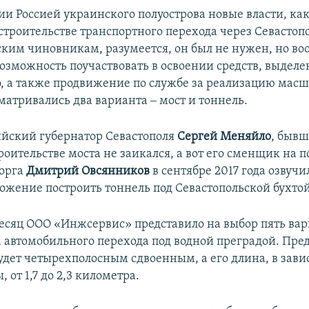
ии Россией украинского полуострова новые власти, как
 строительстве транспортного перехода через Севасто
йским чиновникам, разумеется, он был не нужен, но в
озможность поучаствовать в освоении средств, выделе
о, а также продвижение по службе за реализацию мас
матривались два варианта ‒ мост и тоннель.
йский губернатор Севастополя
Сергей Меняйло
, быв
роительстве моста не заикался, а вот его сменщик на п
орга
Дмитрий Овсянников
в сентябре 2017 года озвуч
ожение построить тоннель под Севастопольской бухтой
месяц ООО «Инжсервис» представило на выбор пять ва
а автомобильного перехода под водной преградой. Пред
будет четырехполосным сдвоенным, а его длина, в зави
, от 1,7 до 2,3 километра.