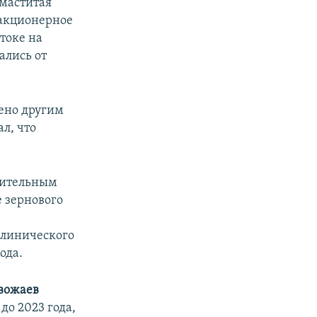
 маститая
 акционерное
токе на
ались от
ено другим
л, что
тительным
е зернового
клинического
ода.
вожаев
до 2023 года,