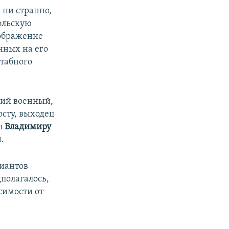
 ни странно,
польскую
оображение
нных на его
штабного
ший военный,
осту, выходец
ил
Владимиру
.
риантов
полагалось,
симости от