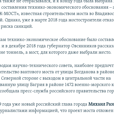
 также не отбрасывался, и к концу года была выбрана
 составления технико-экономического обоснования ‒
К-МОСТ», известная строительством моста во Владивос
й. Однако, уже в марте 2018 года мостостроители отказ
 риска санкций.
лам технико-экономическое обоснование было составл
и в декабре 2018 года губернатор Овсянников рассказа
 не тоннель, а мост, для которого даже выбрали место.
водам научно-технического совета, наиболее предпоч
ительство вантового моста от улицы Богданова в район
 Северной стороне с выходом в центральной части на
ванную улицу Багрия в районе 1472 военно-морского 
 сообщала пресс-служба российского правительства гор
9 года уже новый российский глава города
Михаил Раз
журналистами информацией, что проект моста отложен 