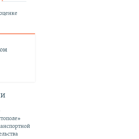
 оценке
том
ли
о
стополе»
ранспортной
ельства