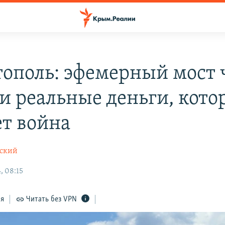
тополь: эфемерный мост 
 и реальные деньги, кото
ет война
вский
, 08:15
ся
Читать без VPN