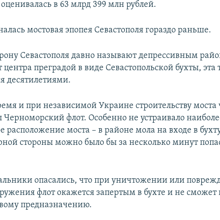
 оценивалась в 63 млрд 399 млн рублей.
налась мостовая эпопея Севастополя гораздо раньше.
рону Севастополя давно называют депрессивным райо
 центра преградой в виде Севастопольской бухты, эта
ся десятилетиями.
время и при независимой Украине строительству моста 
л Черноморский флот. Особенно не устраивало наиболе
 расположение моста – в районе мола на входе в бухту
ерной стороны можно было бы за несколько минут попас
альники опасались, что при уничтожении или повреж
оружения флот окажется запертым в бухте и не сможет
евому предназначению.