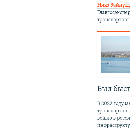
Нияз Зайнут
Главгосэкспе
транспортног
Был быст
В 2022 году 
транспортног
вошло в росс
инфраструкту