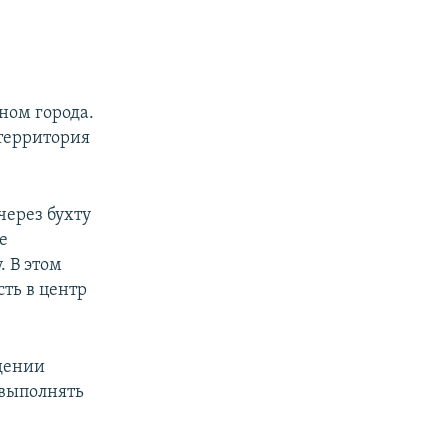
ном города.
 территория
через бухту
е
. В этом
ть в центр
дении
 выполнять