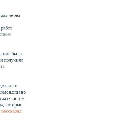
хода через
 работ
ством
вание было
 и получило
ита
тдельных
екомендовано
траты, в том
м, которые
–
рассказал