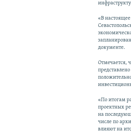
инфраструкту
«В настоящее
Севастопольс
экономическо
запланирован
документе.
Отмечается, 
представлено
положительно
инвестиционн
«По итогам р
проектных ре
на последующ
числе по арх
влияют на ит