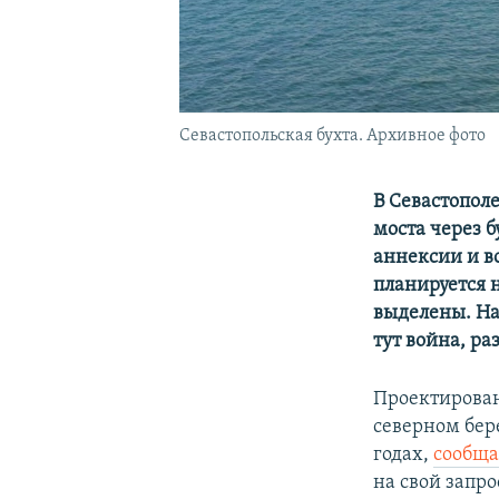
Севастопольская бухта. Архивное фото
В Севастопол
моста через б
аннексии и в
планируется н
выделены. На
тут война, р
Проектирован
северном бере
годах,
сообща
на свой запр