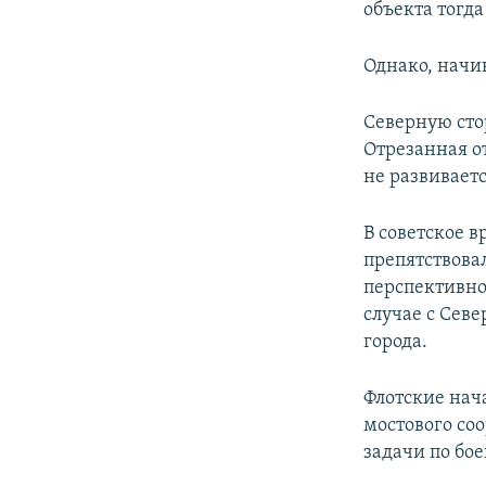
объекта тогда
Однако, начи
Северную сто
Отрезанная от
не развивает
В советское 
препятствова
перспективное
случае с Сев
города.
Флотские нач
мостового со
задачи по бо