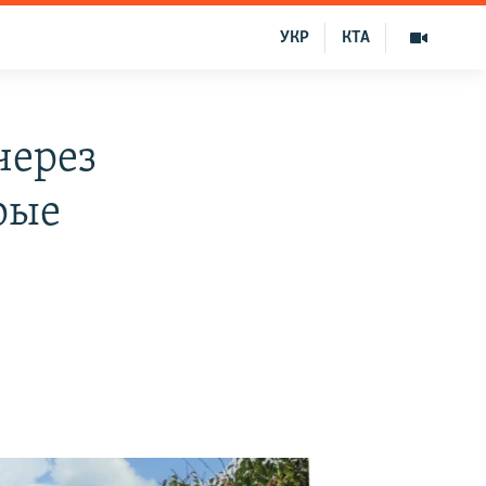
УКР
КТА
через
рые