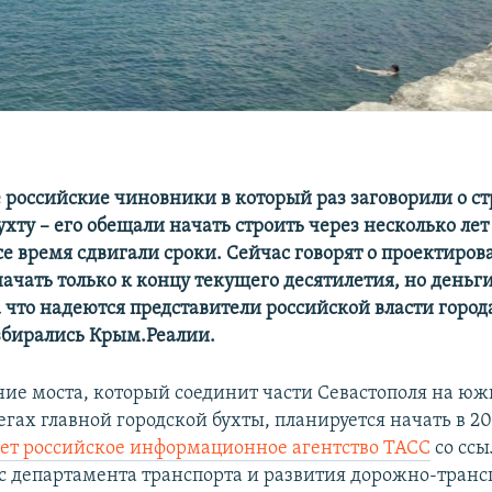
е российские чиновники в который раз заговорили о ст
ухту – его обещали начать строить через несколько лет
се время сдвигали сроки. Сейчас говорят о проектиров
ачать только к концу текущего десятилетия, но деньги
 что надеются представители российской власти город
азбирались Крым.Реалии.
ие моста, который соединит части Севастополя на юж
гах главной городской бухты, планируется начать в 2
ет российское информационное агентство ТАСС
со ссы
ос департамента транспорта и развития дорожно-тран