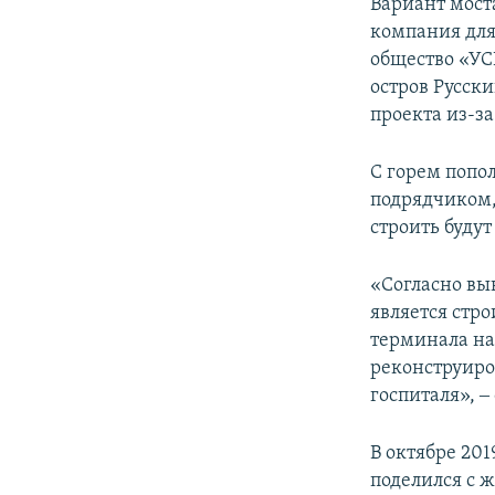
Вариант моста
компания для
общество «УС
остров Русски
проекта из-за
С горем попо
подрядчиком, 
строить будут
«Согласно вы
является стро
терминала на
реконструиро
госпиталя», ‒
В октябре 201
поделился с 