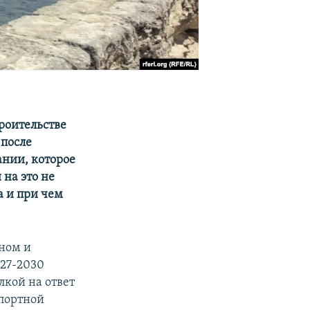
роительстве
 после
ании, которое
 на это не
а и при чем
ном и
027-2030
лкой на ответ
спортной