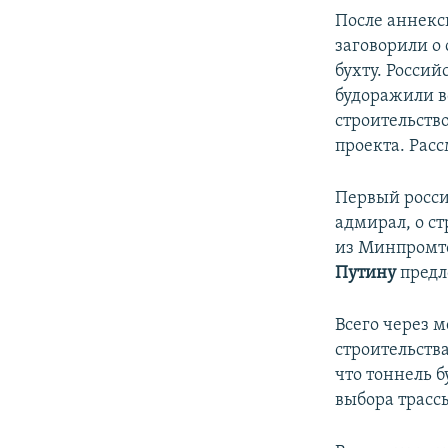
После аннекс
заговорили о
бухту. Росси
будоражили в
строительств
проекта. Расс
Первый росси
адмирал, о ст
из Минпромт
Путину
предл
Всего через 
строительств
что тоннель 
выбора трассы