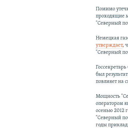
Помимо утечк
проходящие м
"Северный пот
Немецкая газ
утверждает
, 
"Северный по
Госсекретар
был результа
повлияет на 
Мощность "Сев
оператором я
осенью 2012 г
"Северный пот
годы приклады