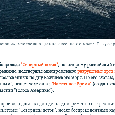
оток-2», фото сделано с датского военного самолета F-16 у ост
бопровода
"Северный поток"
, по которому российский 
ерманию, подтвердил одновременное
разрушение трех
 проложенных по дну Балтийского моря. По его словам,
тным", пишет телеканал
"Настоящее Время"
​(создан к
астии "Голоса Америки"). ​
 произошедшие в один день одновременно на трех ни
 системы "Северный поток", носят беспрецедентный хар