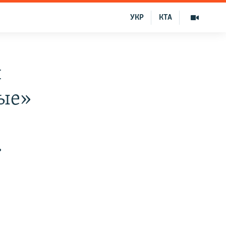
УКР
КТА
и
ные»
»