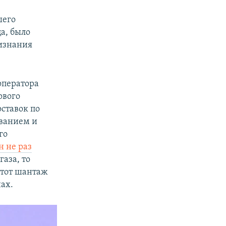
с
шего
а, было
ризнания
оператора
ового
оставок по
иванием и
го
н не раз
газа, то
 этот шантаж
ах.