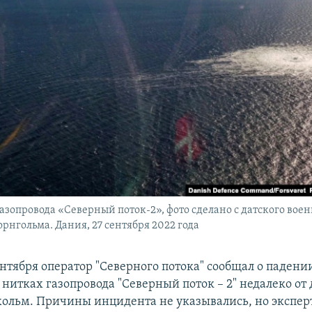
газопровода «Северный поток-2», фото сделано с датского вое
Борнгольма. Дания, 27 сентября 2022 года
ентября оператор "Северного потока" сообщал о падени
нитках газопровода "Северный поток – 2" недалеко от 
хольм. Причины инцидента не указывались, но экспер