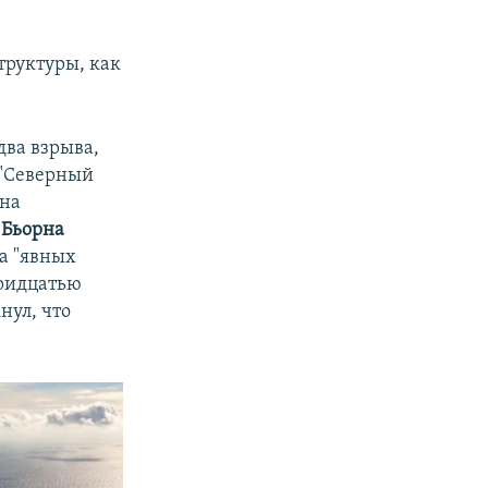
труктуры, как
два взрыва,
 "Северный
 на
)
Бьорна
а "явных
тридцатью
ул, что