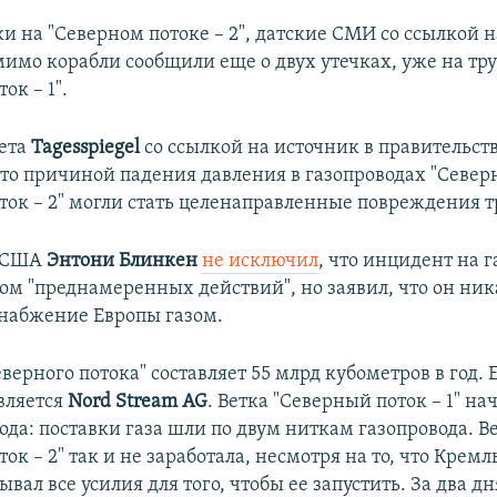
и на "Северном потоке – 2", датские СМИ со ссылкой н
имо корабли сообщили еще о двух утечках, уже на тр
ок – 1".
ета
Tagesspiegel
со ссылкой на источник в правительст
что причиной падения давления в газопроводах "Север
ток – 2" могли стать целенаправленные повреждения т
ь США
Энтони Блинкен
не исключил
, что инцидент на 
том "преднамеренных действий", но заявил, что он ник
снабжение Европы газом.
ерного потока" составляет 55 млрд кубометров в год. 
вляется
Nord Stream AG
. Ветка "Северный поток – 1" на
ода: поставки газа шли по двум ниткам газопровода. В
ок – 2" так и не заработала, несмотря на то, что Крем
вал все усилия для того, чтобы ее запустить. За два дн