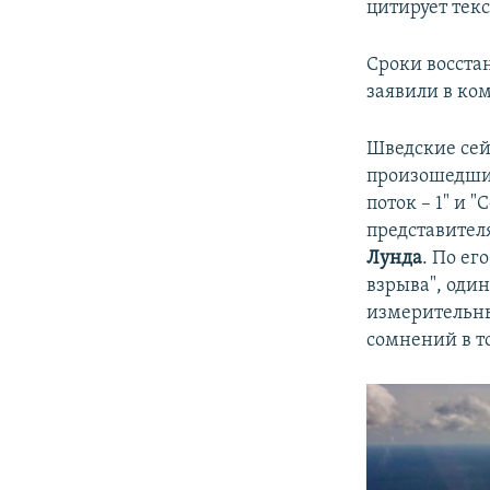
цитирует тек
Сроки восста
заявили в ко
Шведские сей
произошедших
поток – 1" и 
представител
Лунда
. По ег
взрыва", оди
измерительны
сомнений в то