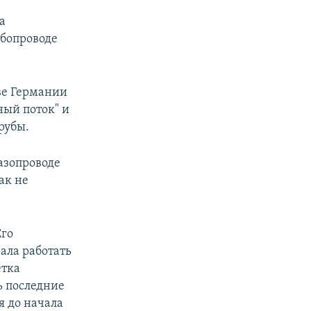
а
убопроводе
ве Германии
ный поток" и
рубы.
газопроводе
ак не
Его
чала работать
етка
ль последние
я до начала