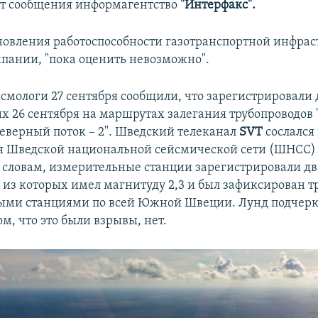
ст сообщения информагентство
"Интерфакс".
новления работоспособности газотранспортной инфрас
мпании, "пока оценить невозможно".
смологи 27 сентября сообщили, что зарегистрировали 
 26 сентября на маршрутах залегания трубопроводов
"Северный поток – 2". Шведский телеканал
SVT
сослался
я Шведской национальной сейсмической сети (ШНСС
о словам, измерительные станции зарегистрировали дв
н из которых имел магнитуду 2,3 и был зафиксирован 
ми станциями по всей Южной Швеции. Лунд подчеркн
м, что это были взрывы, нет.