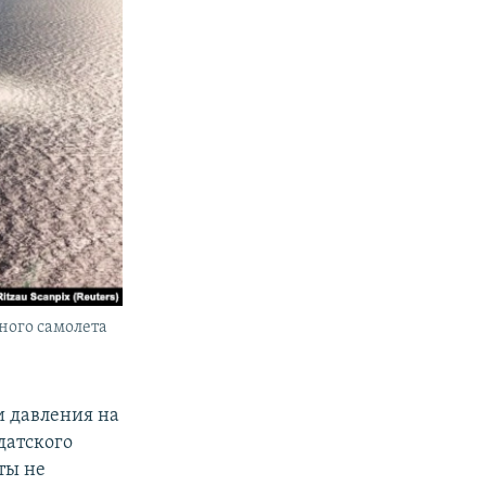
нного самолета
и давления на
датского
ты не