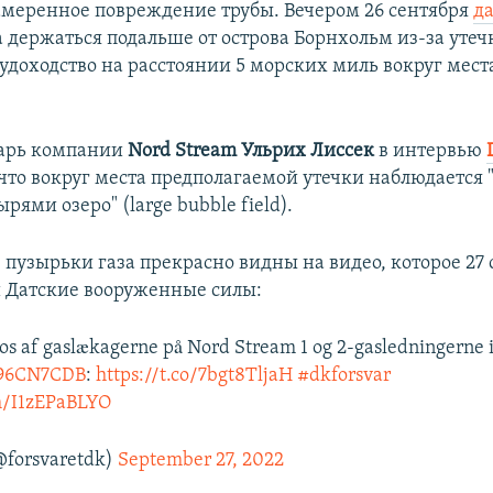
меренное повреждение трубы. Вечером 26 сентября
да
 держаться подальше от острова Борнхольм из-за утечк
судоходство на расстоянии 5 морских миль вокруг мест
тарь компании
Nord Stream Ульрих Лиссек
в интервью
 что вокруг места предполагаемой утечки наблюдается
рями озеро" (large bubble field).
 пузырьки газа прекрасно видны на видео, которое 27 
 Датские вооруженные силы:
tos af gaslækagerne på Nord Stream 1 og 2-gasledningerne 
pj96CN7CDB
:
https://t.co/7bgt8TljaH
#dkforsvar
om/I1zEPaBLYO
@forsvaretdk)
September 27, 2022