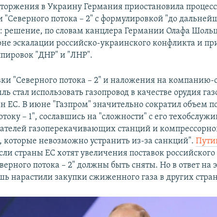
вторжения в Украину Германия приостановила процес
 "Северного потока – 2" с формулировкой "до дальней
: решение, по словам канцлера Германии Олафа Шольц
оне эскалации российско-украинского конфликта и п
пировок "ДНР" и "ЛНР".
вки "Северного потока – 2" и наложения на компанию-
ь стал использовать газопровод в качестве орудия газ
н ЕС. В июне "Газпром" значительно сократил объем п
току – 1", сославшись на "сложности" с его техобслуж
ателей газоперекачивающих станций и компрессорно
, которые невозможно устранить из-за санкций".
Пути
если страны ЕС хотят увеличения поставок российского 
верного потока – 2" должны быть сняты. Но в ответ на
шь нарастили закупки сжиженного газа в других стран