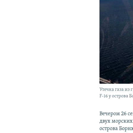
Утечка газа из 
F-16 у острова 
Вечером 26 с
двух морских 
острова Борн