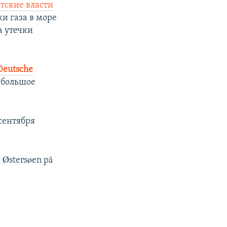
тские власти
и газа в море
а утечки
Deutsche
 "большое
сентября
i Østersøen på