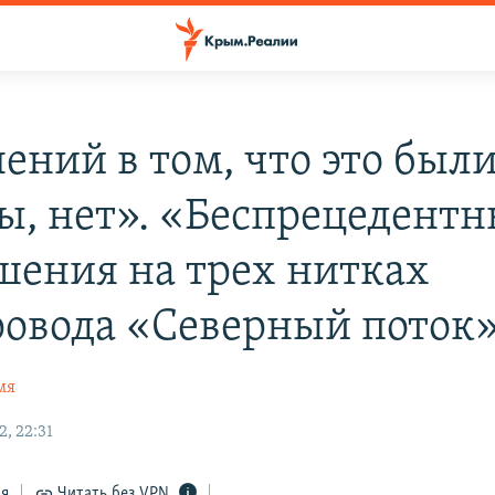
ений в том, что это был
ы, нет». «Беспрецедент
шения на трех нитках
ровода «Северный поток
мя
, 22:31
ся
Читать без VPN