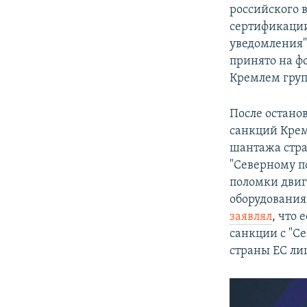
российского 
сертификации
уведомления"
принято на ф
Кремлем груп
После остано
санкций Кремл
шантажа стра
"Северному по
поломки двиг
оборудования
заявлял
, что 
санкции с "Се
страны ЕС ли