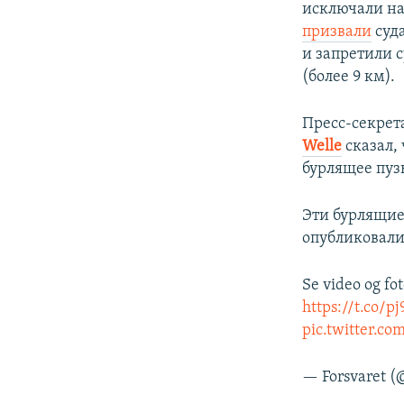
исключали на
призвали
суда
и запретили 
(более 9 км).
Пресс-секре
Welle
сказал,
бурлящее пузы
Эти бурлящие
опубликовали
Se video og fo
https://t.co/
pic.twitter.c
— Forsvaret (