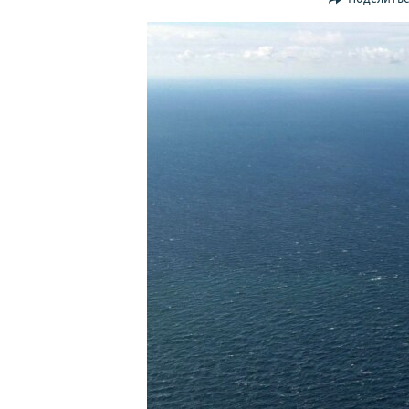
ПОБЕДИТЕЛЕЙ НЕ СУДЯТ?
КРЫМ.НЕПОКОРЕННЫЙ
ELIFBE
УКРАИНСКАЯ ПРОБЛЕМА КРЫМА