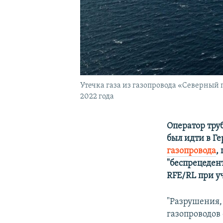
Утечка газа из газопровода «Северный п
2022 года
Оператор тру
был идти в Г
газопровода
,
"беспрецеден
RFE/RL при уч
"Разрушения,
газопроводов