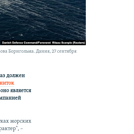
рова Борнгольма. Дания, 27 сентября
газ должен
 ниток
 оно является
омпанией
тках морских
актер", –