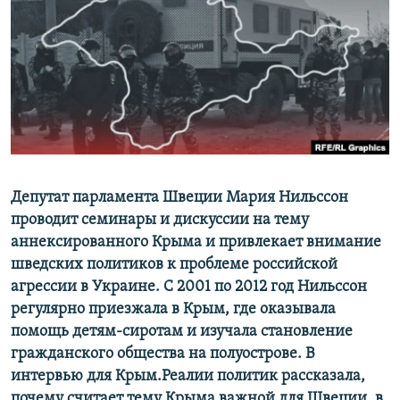
ПРИСОЕДИНЯЙТЕСЬ!
ПОБЕДИТЕЛЕЙ НЕ СУДЯТ?
КРЫМ.НЕПОКОРЕННЫЙ
ELIFBE
УКРАИНСКАЯ ПРОБЛЕМА КРЫМА
Все сайты RFE/RL
Депутат парламента Швеции Мария Нильссон
проводит семинары и дискуссии на тему
аннексированного Крыма и привлекает внимание
шведских политиков к проблеме российской
агрессии в Украине. С 2001 по 2012 год Нильссон
регулярно приезжала в Крым, где оказывала
помощь детям-сиротам и изучала становление
гражданского общества на полуострове. В
интервью для Крым.Реалии политик рассказала,
почему считает тему Крыма важной для Швеции, в