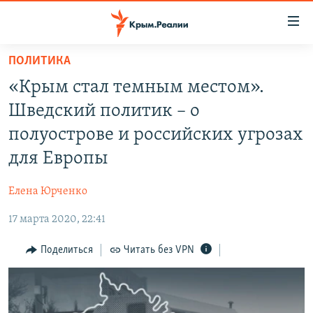
Доступность
ссылки
Вернуться
ПОЛИТИКА
к
НОВОСТИ
«Крым стал темным местом».
основному
СПЕЦПРОЕКТЫ
содержанию
Шведский политик – о
ВОДА
Вернутся
ГРУЗ 200
полуострове и российских угрозах
к
ИСТОРИЯ
КАРТА ВОЕННЫХ ОБЪЕКТОВ КРЫМА
для Европы
главной
ЕЩЕ
11 ЛЕТ ОККУПАЦИИ КРЫМА. 11 ИСТОРИЙ СОПРОТИВЛЕНИЯ
навигации
Елена Юрченко
Вернутся
РАДІО СВОБОДА
ИНТЕРАКТИВ
к
17 марта 2020, 22:41
КАК ОБОЙТИ БЛОКИРОВКУ
ИНФОГРАФИКА
поиску
Поделиться
Читать без VPN
ТЕЛЕПРОЕКТ КРЫМ.РЕАЛИИ
Українською
СОВЕТЫ ПРАВОЗАЩИТНИКОВ
Qırımtatar
ПРОПАВШИЕ БЕЗ ВЕСТИ