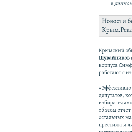
в данном
Новости б
Крым.Реа
Крымский общ
Шувайников
корпуса Симф
работают с и
«Эффективно 
депутатов, ко
избирателями
об этом отчет
остальных ма
престижа и л