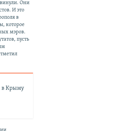
двинули. Они
тов. И это
рополя в
ы, которое
ных мэров.
татов, пусть
ым
отметил
 в Крыму
тии