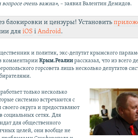
 вопросе очень важна»,
– заявил Валентин Демидов.
ез блокировки и цензуры! Установить
прилож
лии для
iOS
і
Android
.
ественник и политик, экс-депутат крымского парла
в комментарии
Крым.Реалии
рассказал, что из всего д
еропольского горсовета лишь несколько депутатов си
збирателями.
работает только несколько
торые системно встречаются с
 своего округа и предоставляют
 в социальных сетях. Для
ндат для общественного
ичных целей, они вообще не