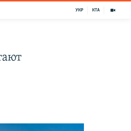
УКР
КТА
тают