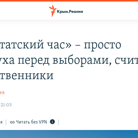
татский час» – просто
уха перед выборами, счи
твенники
ев
 21:03
ся
Читать без VPN