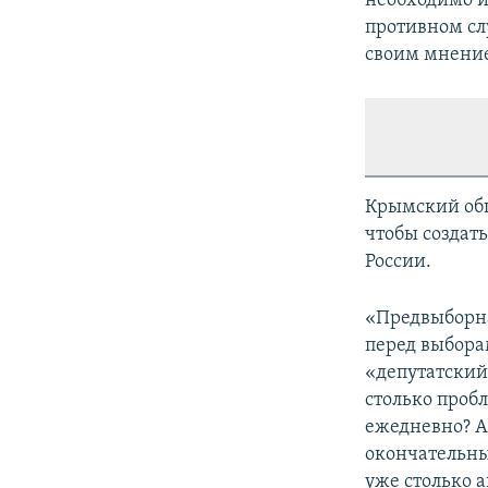
необходимо и
противном сл
своим мнени
Крымский об
чтобы создат
России.
«Предвыборна
перед выбора
«депутатский
столько пробл
ежедневно? А 
окончательны
уже столько а