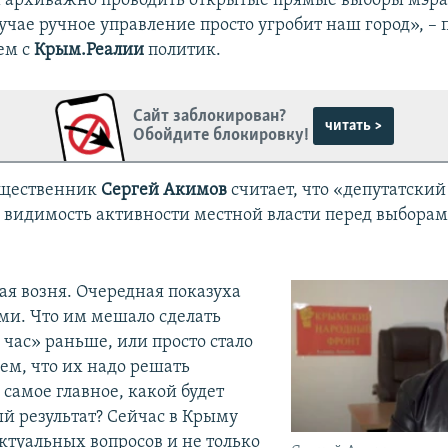
 архиважно проводить открытые прямые выборы мэра 
учае ручное управление просто угробит наш город», – 
ем с
Крым.Реалии
политик.
Сайт заблокирован?
читать >
Обойдите блокировку!
щественник
Сергей Акимов
считает, что «депутатский 
ь видимость активности местной власти перед выборам
я возня. Очередная показуха
ми. Что им мешало сделать
 час» раньше, или просто стало
ем, что их надо решать
самое главное, какой будет
й результат? Сейчас в Крыму
ктуальных вопросов и не только