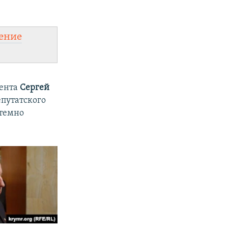
ение
мента
Сергей
епутатского
стемно