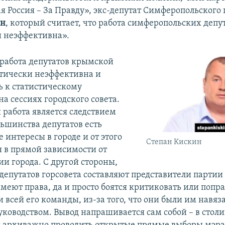
я Россия – За Правду», экс-депутат Симферопольского 
ин
, который считает, что работа симферопольских депу
 неэффективна».
 работа депутатов крымской
тически неэффективна и
ь к статистическому
а сессиях городского совета.
 работа является следствием
ольшинства депутатов есть
интересы в городе и от этого
Степан Кискин
я в прямой зависимости от
и города. С другой стороны,
депутатов горсовета составляют представители партии 
имеют права, да и просто боятся критиковать или попр
и всей его команды, из-за того, что они были им навяз
ководством. Вывод напрашивается сам собой – в стол