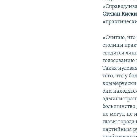
«Справедлива
Степан Киск
«практически
«Считаю, что
столицы прак
сводится лиш
голосованию н
Такая нулевая
того, что у б
коммерческие 
они находятс
администраци
большинство 
не могут, не 
главы города 
партийным ру