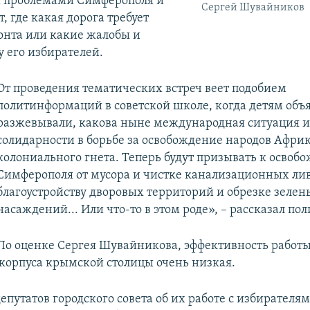
я проблемами Симферополя и
Сергей Шувайников
, где какая дорога требует
онта или какие жалобы и
у его избирателей.
От проведения тематических встреч веет подобием
политинформаций в советской школе, когда детям объ
разжевывали, какова ныне международная ситуация и
солидарности в борьбе за освобождение народов Африк
колониального гнета. Теперь будут призывать к осво
Симферополя от мусора и чистке канализационных лив
благоустройству дворовых территорий и обрезке зелен
насаждений... Или что-то в этом роде», – рассказал пол
По оценке Сергея Шувайникова, эффективность работ
 корпуса крымской столицы очень низкая.
епутатов городского совета об их работе с избирателя