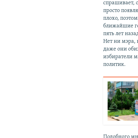
спрашивает, 
просто появля
плохо, поэто
ближайшие го
пять лет наз
Нет ни мэра, 
даже они оби
избиратели м
политик.
Подобного мн