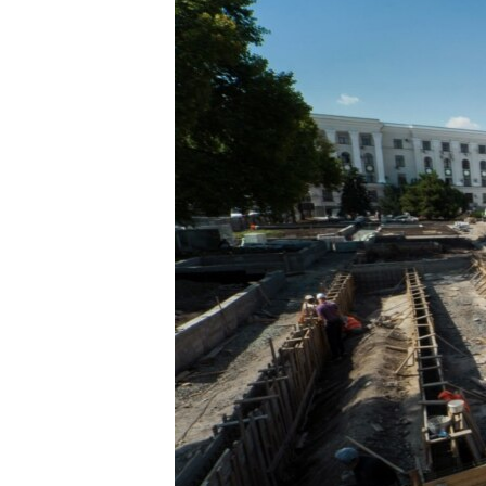
ПОБЕДИТЕЛЕЙ НЕ СУДЯТ?
КРЫМ.НЕПОКОРЕННЫЙ
ELIFBE
УКРАИНСКАЯ ПРОБЛЕМА КРЫМА