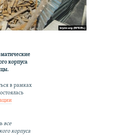
ематические
ого корпуса
ицы.
ться в рамках
состоялась
рации
ь все
кого корпуса