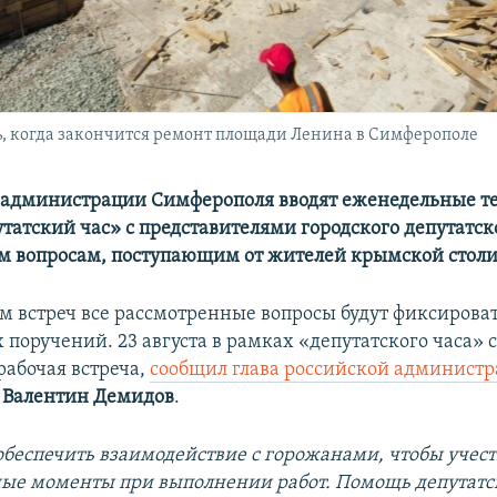
ь, когда закончится ремонт площади Ленина в Симферополе
 администрации Симферополя вводят еженедельные т
утатский час» с представителями городского депутатск
м вопросам, поступающим от жителей крымской стол
ам встреч все рассмотренные вопросы будут фиксирова
поручений. 23 августа в рамках «депутатского часа» 
рабочая встреча,
сообщил глава российской админист
Валентин Демидов
.
беспечить взаимодействие с горожанами, чтобы учест
ные моменты при выполнении работ. Помощь депутатс