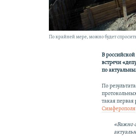
По крайней мере, можно будет спросит
В российской
встречи «деп
по актуальны
По результат
протокольных 
такая первая 
Симферополя
«Важно о
актуаль