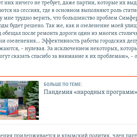
от них ничего не требует, даже партии, которые их вы
ются на сессиях, где в основном выполняют роль статис
му мне трудно верить, что большинство проблем Симфе
ды будет решено. Так же, как и озеленение моей улиц
ад обещал после ремонта дороги один из многих столич
ни озеленения... Эффективность работы городских депу
жаются, – нулевая. За исключением некоторых, котор
огут сказать спасибо за внимание к их проблемам», – 
БОЛЬШЕ ПО ТЕМЕ:
Пандемия «народных программ»
ения придерживается и крымский политик, член пар