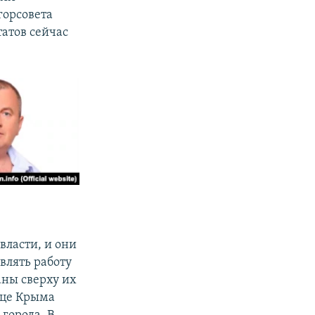
горсовета
татов сейчас
власти, и они
авлять работу
аны сверху их
ице Крыма