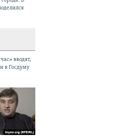
города. В
поделился
час» вводят,
и в Госдуму