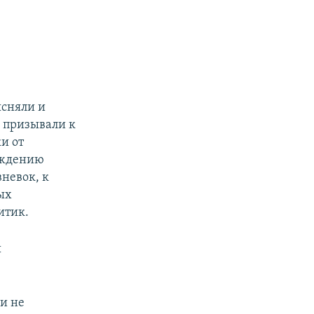
ясняли и
 призывали к
и от
бождению
невок, к
ых
итик.
ы
ми не