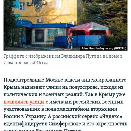
ПРИСОЕДИНЯЙТЕСЬ!
ПОБЕДИТЕЛЕЙ НЕ СУДЯТ?
КРЫМ.НЕПОКОРЕННЫЙ
ELIFBE
УКРАИНСКАЯ ПРОБЛЕМА КРЫМА
Все сайты RFE/RL
Граффити с изображением Владимира Путина на доме в
Севастополе, 2016 год
Подконтрольные Москве власти аннексированного
Крыма называют улицы на полуострове, исходя из
политических и военных реалий. Так в Крыму уже
появились улицы
с именами российских военных,
участвовавших в полномасштабном вторжении
России в Украину. А российский сервис
«Яндекс»
идентифицирует в Симферополе и его окрестностях