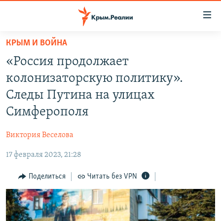
Доступность
ссылки
Вернуться
КРЫМ И ВОЙНА
к
НОВОСТИ
«Россия продолжает
основному
СПЕЦПРОЕКТЫ
содержанию
колонизаторскую политику».
ВОДА
Вернутся
ГРУЗ 200
Следы Путина на улицах
к
ИСТОРИЯ
КАРТА ВОЕННЫХ ОБЪЕКТОВ КРЫМА
Симферополя
главной
ЕЩЕ
11 ЛЕТ ОККУПАЦИИ КРЫМА. 11 ИСТОРИЙ СОПРОТИВЛЕНИЯ
навигации
Виктория Веселова
Вернутся
РАДІО СВОБОДА
ИНТЕРАКТИВ
к
17 февраля 2023, 21:28
КАК ОБОЙТИ БЛОКИРОВКУ
ИНФОГРАФИКА
поиску
Поделиться
Читать без VPN
ТЕЛЕПРОЕКТ КРЫМ.РЕАЛИИ
Українською
СОВЕТЫ ПРАВОЗАЩИТНИКОВ
Qırımtatar
ПРОПАВШИЕ БЕЗ ВЕСТИ