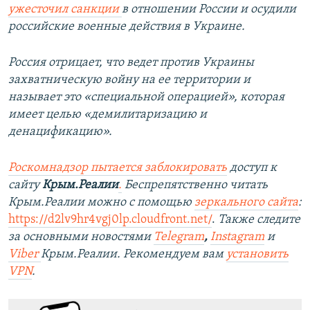
ужесточил санкции
в отношении России и осудили
российские военные действия в Украине.
Россия отрицает, что ведет против Украины
захватническую войну на ее территории и
называет это «специальной операцией», которая
имеет целью «демилитаризацию и
денацификацию».
Роскомнадзор пытается заблокировать
доступ к
сайту
Крым.Реалии
.
Беспрепятственно читать
Крым.Реалии можно с помощью
зеркального сайта
:
https://d2lv9hr4vgj0lp.cloudfront.net/
.
Также следите
за основными новостями
Telegram
,
Instagram
и
Viber
Крым.Реалии. Рекомендуем вам
установить
VPN
.