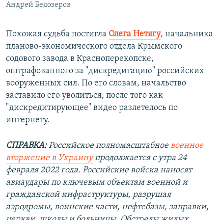
Андрей Белозеров
Похожая судьба постигла
Олега Нетягу
, начальника
планово-экономического отдела Крымского
содового завода в Красноперекопске,
оштрафованного за "дискредитацию" российских
вооруженных сил. По его словам, начальство
заставило его уволиться, после того как
"дискредитирующее" видео разлетелось по
интернету.
СПРАВКА:
Российское полномасштабное
военное
вторжение в Украину
продолжается с утра 24
февраля 2022 года. Российские войска наносят
авиаудары по ключевым объектам военной и
гражданской инфраструктуры, разрушая
аэродромы, воинские части, нефтебазы, заправки,
церкви, школы и больницы. Обстрелы жилых