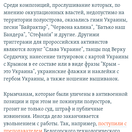
Среди композиций, прослушивание которых, по
мнению оккупационных властей, недопустимо на
территории полуострова, оказались гимн Украины,
песни "Байрактар", "Червона калина", "Батько наш
Бандера", "Стефанія" и другие. Другими
триггерами для пророссийских активистов
являются лозунг "Слава Украине", танцы под Верку
Сердючку, нанесение татуировок с картой Украины
с Крымом в ее составе или в виде фразы "Крым –
это Украина", украинские флажки и наклейки с
гербом Украины, а также ношение вышиванок.
Крымчанам, которые были уличены в антивоенной
позиции и при этом не покинули полуостров,
грозит не только суд, штраф и публичные
извинения. Иногда дело заканчивается
увольнением с работы. Так, например,
поступили с
преподавателем
Белогорского технологического