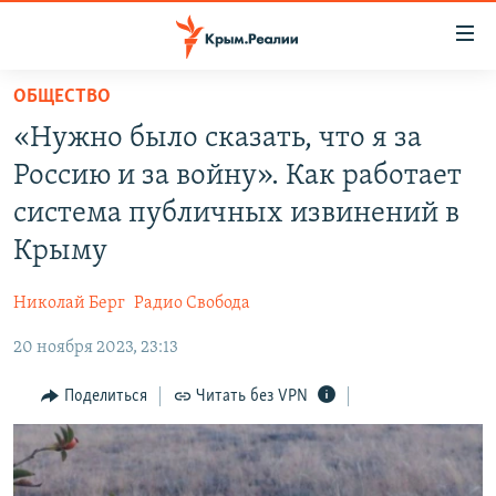
Доступность
ссылки
Вернуться
ОБЩЕСТВО
к
НОВОСТИ
«Нужно было сказать, что я за
основному
СПЕЦПРОЕКТЫ
содержанию
Россию и за войну». Как работает
ВОДА
Вернутся
ГРУЗ 200
система публичных извинений в
к
ИСТОРИЯ
КАРТА ВОЕННЫХ ОБЪЕКТОВ КРЫМА
Крыму
главной
ЕЩЕ
11 ЛЕТ ОККУПАЦИИ КРЫМА. 11 ИСТОРИЙ СОПРОТИВЛЕНИЯ
навигации
Николай Берг
Радио Свобода
Вернутся
РАДІО СВОБОДА
ИНТЕРАКТИВ
к
20 ноября 2023, 23:13
КАК ОБОЙТИ БЛОКИРОВКУ
ИНФОГРАФИКА
поиску
Поделиться
Читать без VPN
ТЕЛЕПРОЕКТ КРЫМ.РЕАЛИИ
Українською
СОВЕТЫ ПРАВОЗАЩИТНИКОВ
Qırımtatar
ПРОПАВШИЕ БЕЗ ВЕСТИ