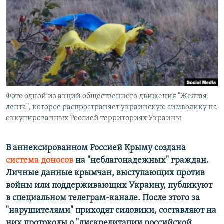
ПРИСОЕДИНЯЙТЕСЬ!
ПОБЕДИТЕЛЕЙ НЕ СУДЯТ?
КРЫМ.НЕПОКОРЕННЫЙ
ELIFBE
УКРАИНСКАЯ ПРОБЛЕМА КРЫМА
Все сайты RFE/RL
Фото одной из акций общественного движения "Желтая
лента", которое распространяет украинскую символику на
оккупированных Россией территориях Украины
В аннексированном Россией Крыму создана
система доносов
на "неблагонадежных" граждан.
Личные данные крымчан, выступающих против
войны или поддерживающих Украину, публикуют
в специальном телеграм-канале. После этого за
"нарушителями" приходят силовики, составляют на
них протоколы о "дискредитации российской