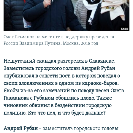
ПРИСОЕДИНЯЙТЕСЬ!
ПОБЕДИТЕЛЕЙ НЕ СУДЯТ?
КРЫМ.НЕПОКОРЕННЫЙ
ELIFBE
Олег Газманов на митинге в поддержку президента
УКРАИНСКАЯ ПРОБЛЕМА КРЫМА
России Владимира Путина. Москва, 2018 год
Все сайты RFE/RL
Нешуточный скандал разгорелся в Славянске.
Заместитель городского головы Андрей Рубан
опубликовал в соцсети пост, в котором поведал о
своих злоключениях в одном из караоке-баров.
Якобы из-за его замечаний по поводу песен Олега
Газманова с Рубаном обошлись плохо. Также
чиновник обвинил в бездействии городскую
полицию. Кто что пел, и что будет дальше?
Андрей Рубан
– заместитель городского головы