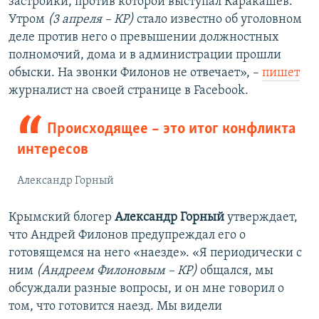
застройки, против которой выступал Каракашев.
Утром
(3 апреля – КР)
стало известно об уголовном
деле против него о превышении должностных
полномочий, дома и в администрации прошли
обыски. На звонки Филонов не отвечает», –
пишет
журналист на своей странице в Facebook.
Происходящее – это итог конфликта
интересов
Александр Горный
Крымский блогер
Александр Горный
утверждает,
что Андрей Филонов предупреждал его о
готовящемся на него «наезде». «Я периодически с
ним
(Андреем Филоновым – КР)
общался, мы
обсуждали разные вопросы, и он мне говорил о
том, что готовится наезд. Мы видели