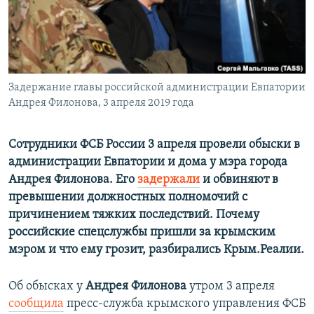
ПРИСОЕДИНЯЙТЕСЬ!
ПОБЕДИТЕЛЕЙ НЕ СУДЯТ?
КРЫМ.НЕПОКОРЕННЫЙ
ELIFBE
Задержание главы российской администрации Евпатории
УКРАИНСКАЯ ПРОБЛЕМА КРЫМА
Андрея Филонова, 3 апреля 2019 года
Все сайты RFE/RL
Сотрудники ФСБ России 3 апреля провели обыски в
администрации Евпатории и дома у мэра города
Андрея Филонова. Его
задержали
и обвиняют в
превышении должностных полномочий с
причинением тяжких последствий. Почему
российские спецслужбы пришли за крымским
мэром и что ему грозит, разбирались Крым.Реалии.
Об обысках у
Андрея Филонова
утром 3 апреля
сообщила
пресс-служба крымского управления ФСБ