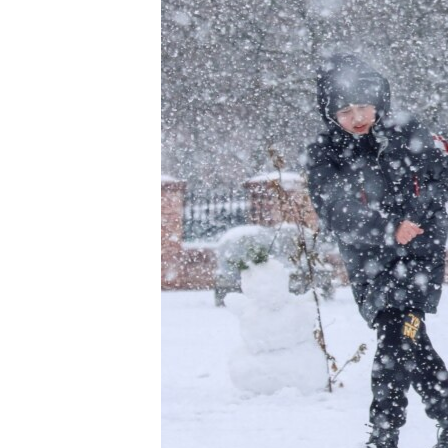
ПОБЕДИТЕЛЕЙ НЕ СУДЯТ?
КРЫМ.НЕПОКОРЕННЫЙ
ELIFBE
УКРАИНСКАЯ ПРОБЛЕМА КРЫМА