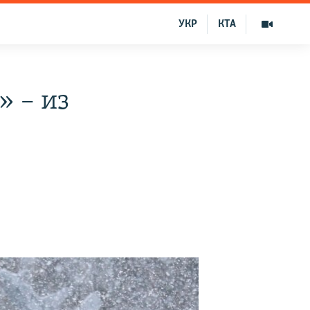
УКР
КТА
» – из