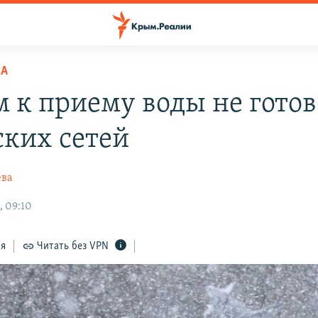
НА
 к приему воды не готов
ких сетей
ева
, 09:10
ся
Читать без VPN