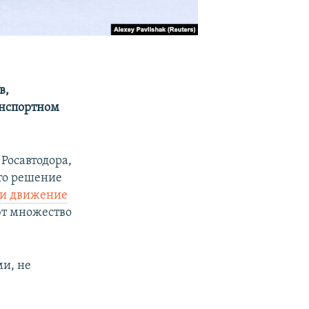
в,
анспортном
Росавтодора,
ято решение
ли движение
ют множество
и, не