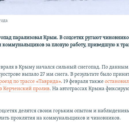
года
опад парализовал Крым. В соцсетях ругают чиновнико
 коммунальщиков за плохую работу, приведшую к тр
февраля в Крыму начался сильный снегопад. По данным 
луострове выпало 27 мм снега. В результате было прин
роезд по трассе «Таврида»
. 19 февраля также
останови
ез Керченский пролив
. На автотрассах Крыма фиксиру
оцсетях делятся своим горьким опытом и наблюдениям
лать проклятия на коммунальщиков и чиновников.