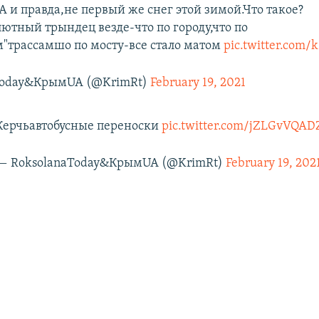
 и правда,не первый же снег этой зимой.Что такое?
ютный трындец везде-что по городу,что по
"трассамшо по мосту-все стало матом
pic.twitter.com
Today&КрымUA (@KrimRt)
February 19, 2021
Керчьавтобусные переноски
pic.twitter.com/jZLGvVQAD
— RoksolanaToday&КрымUA (@KrimRt)
February 19, 202