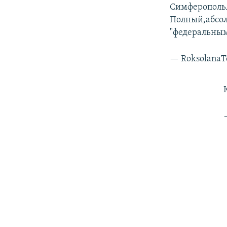
СимферопольА
Полный,абсол
"федеральным
— Roksolana