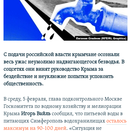
ПРИСОЕДИНЯЙТЕСЬ!
ПОБЕДИТЕЛЕЙ НЕ СУДЯТ?
КРЫМ.НЕПОКОРЕННЫЙ
ELIFBE
УКРАИНСКАЯ ПРОБЛЕМА КРЫМА
Все сайты RFE/RL
С подачи российской власти крымчане осознали
весь ужас неумолимо надвигающегося безводья. В
соцсетях они винят руководство Крыма за
бездействие и неуклюжие попытки успокоить
общественность.
В среду, 5 февраля, глава подконтрольного Москве
Госкомитета по водному хозяйству и мелиорации
Крыма
Игорь Вайль
сообщил, что питьевой воды в
питающих Симферополь водохранилищах
осталось
максимум на 90-100 дней
. «Ситуация не