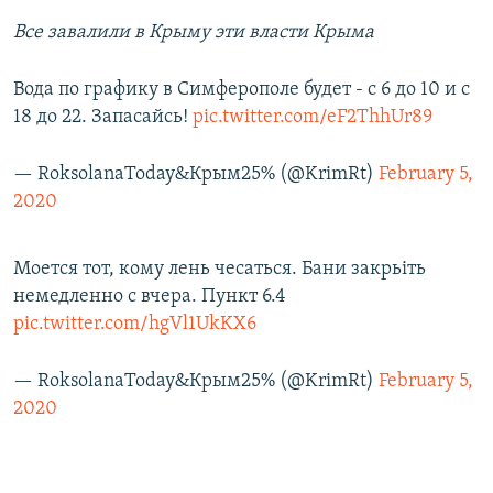
Все завалили в Крыму эти власти Крыма
Вода по графику в Симферополе будет - с 6 до 10 и с
18 до 22. Запасайсь!
pic.twitter.com/eF2ThhUr89
— RoksolanaToday&Крым25% (@KrimRt)
February 5,
2020
Моется тот, кому лень чесаться. Бани закрьіть
немедленно с вчера. Пункт 6.4
pic.twitter.com/hgVl1UkKX6
— RoksolanaToday&Крым25% (@KrimRt)
February 5,
2020