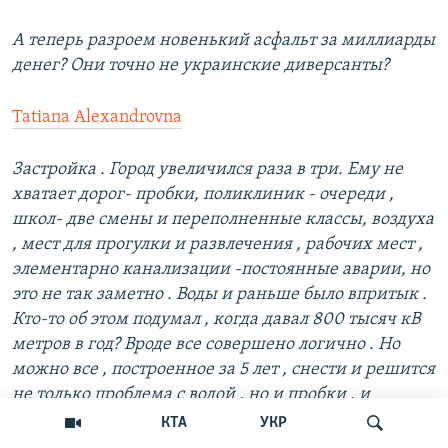
А теперь разроем новенький асфальт за миллиарды
денег? Они точно не украинские диверсанты?
Tatiana Alexandrovna
Застройка . Город увеличился раза в три. Ему не
хватает дорог- пробки, поликлиник - очереди ,
школ- две смены и переполненные классы, воздуха
, мест для прогулки и развлечения , рабочих мест ,
элементарно канализации -постоянные аварии, но
это не так заметно . Воды и раньше было впритык .
Кто-то об этом подумал , когда давал 800 тысяч кВ
метров в год? Вроде все совершено логично . Но
можно все , построенное за 5 лет , снести и решится
не только проблема с водой , но и пробки , и
очереди и все остальное. :-)
КТА
УКР