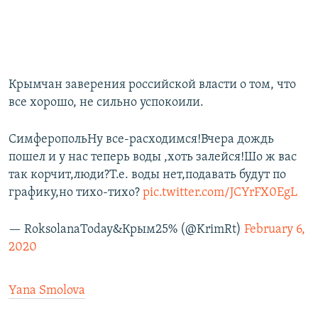
Крымчан заверения российской власти о том, что
все хорошо, не сильно успокоили.
СимферопольНу все-расходимся!Вчера дождь
пошел и у нас теперь воды ,хоть залейся!Шо ж вас
так корчит,люди?Т.е. воды нет,подавать будут по
графику,но тихо-тихо?
pic.twitter.com/JCYrFX0EgL
— RoksolanaToday&Крым25% (@KrimRt)
February 6,
2020
Yana Smolova