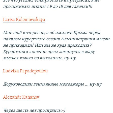
все что угодно, если работать на результат, а не
просиживать штаны с 9 до 18 для галочки!!!
Larisa Kolomievskaya
Мне ещё интересно, а об имидже Крыма перед
началом курортного сезона Администрации мысли
не приходили? Или им не куда приходить?
Курортники конечно прям ломанутся в жару
мыться только по выходным, ну-ну.
Ludvika Papadopoulou
Доруководили гениальные менеджеры ... ну-ну
Alexandr Kahanov
Через шесть лет проснулись:-)