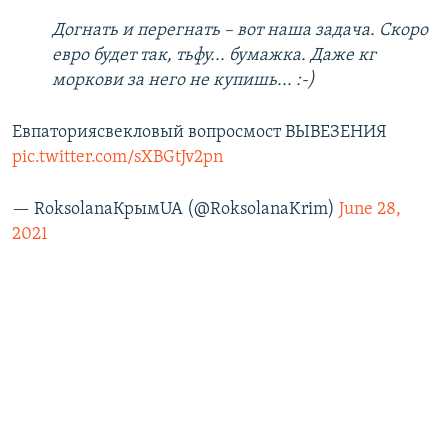
Догнать и перегнать – вот наша задача. Скоро
евро будет так, тьфу... бумажка. Даже кг
моркови за него не купишь... :-)
Евпаториясвекловый вопросмост ВЫВЕЗЕНИЯ
pic.twitter.com/sXBGtJv2pn
— RoksolanaКрымUA (@RoksolanaKrim)
June 28,
2021