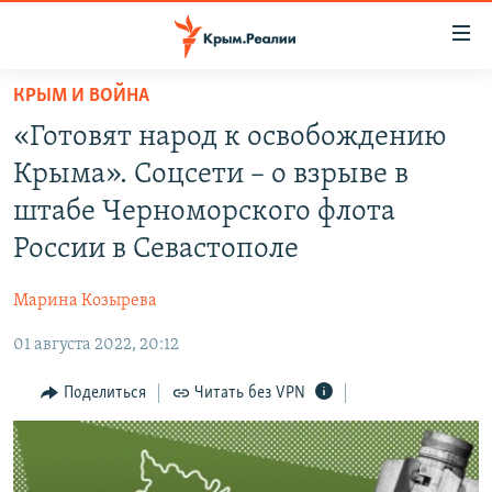
Доступность
ссылки
Вернуться
КРЫМ И ВОЙНА
к
НОВОСТИ
«Готовят народ к освобождению
основному
СПЕЦПРОЕКТЫ
содержанию
Крыма». Соцсети – о взрыве в
ВОДА
Вернутся
ГРУЗ 200
штабе Черноморского флота
к
ИСТОРИЯ
КАРТА ВОЕННЫХ ОБЪЕКТОВ КРЫМА
России в Севастополе
главной
ЕЩЕ
11 ЛЕТ ОККУПАЦИИ КРЫМА. 11 ИСТОРИЙ СОПРОТИВЛЕНИЯ
навигации
Марина Козырева
Вернутся
РАДІО СВОБОДА
ИНТЕРАКТИВ
к
01 августа 2022, 20:12
КАК ОБОЙТИ БЛОКИРОВКУ
ИНФОГРАФИКА
поиску
Поделиться
Читать без VPN
ТЕЛЕПРОЕКТ КРЫМ.РЕАЛИИ
Українською
СОВЕТЫ ПРАВОЗАЩИТНИКОВ
Qırımtatar
ПРОПАВШИЕ БЕЗ ВЕСТИ