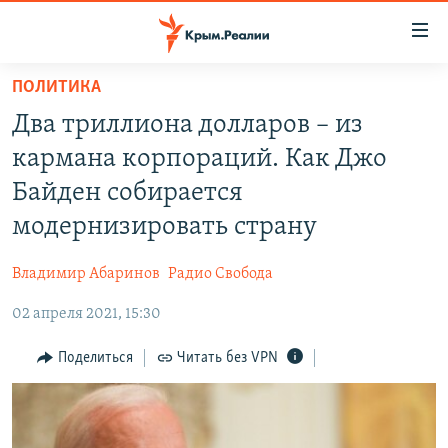
Доступность
ссылки
Вернуться
ПОЛИТИКА
к
НОВОСТИ
Два триллиона долларов – из
основному
СПЕЦПРОЕКТЫ
содержанию
кармана корпораций. Как Джо
ВОДА
Вернутся
ГРУЗ 200
Байден собирается
к
ИСТОРИЯ
КАРТА ВОЕННЫХ ОБЪЕКТОВ КРЫМА
модернизировать страну
главной
ЕЩЕ
11 ЛЕТ ОККУПАЦИИ КРЫМА. 11 ИСТОРИЙ СОПРОТИВЛЕНИЯ
навигации
Владимир Абаринов
Радио Свобода
Вернутся
РАДІО СВОБОДА
ИНТЕРАКТИВ
к
02 апреля 2021, 15:30
КАК ОБОЙТИ БЛОКИРОВКУ
ИНФОГРАФИКА
поиску
Поделиться
Читать без VPN
ТЕЛЕПРОЕКТ КРЫМ.РЕАЛИИ
Українською
СОВЕТЫ ПРАВОЗАЩИТНИКОВ
Qırımtatar
ПРОПАВШИЕ БЕЗ ВЕСТИ