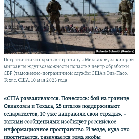
ПРИСОЕДИНЯЙТЕСЬ!
ПОБЕДИТЕЛЕЙ НЕ СУДЯТ?
КРЫМ.НЕПОКОРЕННЫЙ
ELIFBE
УКРАИНСКАЯ ПРОБЛЕМА КРЫМА
Все сайты RFE/RL
Пограничники охраняют границу с Мексикой, за которой
мигранты ждут возможности попасть в центр обработки
CBP (таможенно-пограничной службы США в Эль-Пасо.
Техас, США. 10 мая 2023 года
«США разваливаются. Понеслось: бой на границе
Оклахомы и Техаса, 25 штатов поддерживают
сепаратистов, 10 уже направили свои отряды», –
такими сообщениями изобилует российское
информационное пространство. И везде, куда оно
простирается, раздувается тема якобы