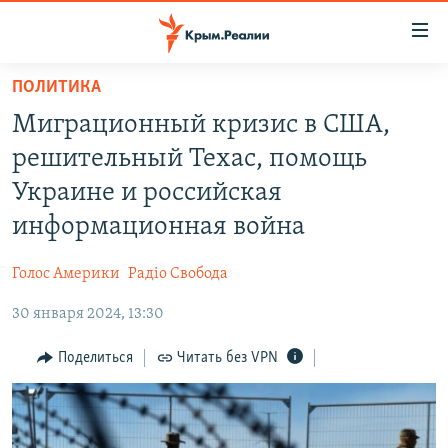
Доступность
ссылки
Вернуться
ПОЛИТИКА
к
НОВОСТИ
Миграционный кризис в США,
основному
СПЕЦПРОЕКТЫ
содержанию
решительный Техас, помощь
ВОДА
Вернутся
ГРУЗ 200
Украине и российская
к
ИСТОРИЯ
КАРТА ВОЕННЫХ ОБЪЕКТОВ КРЫМА
информационная война
главной
ЕЩЕ
11 ЛЕТ ОККУПАЦИИ КРЫМА. 11 ИСТОРИЙ СОПРОТИВЛЕНИЯ
навигации
Голос Америки
Радіо Свобода
Вернутся
РАДІО СВОБОДА
ИНТЕРАКТИВ
к
30 января 2024, 13:30
КАК ОБОЙТИ БЛОКИРОВКУ
ИНФОГРАФИКА
поиску
Поделиться
Читать без VPN
ТЕЛЕПРОЕКТ КРЫМ.РЕАЛИИ
Українською
СОВЕТЫ ПРАВОЗАЩИТНИКОВ
Qırımtatar
ПРОПАВШИЕ БЕЗ ВЕСТИ