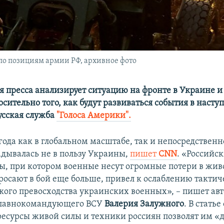
по позициям армии РФ, архивное фото
 пресса анализирует ситуацию на фронте в Украине и
осительно того, как будут развиваться события в наст
русская служба
"Голоса Америки".
года как в глобальном масштабе, так и непосредственн
адывалась не в пользу Украины,
пишет
CNN
. «Российс
ы, при котором военные несут огромные потери в жив
бросают в бой еще больше, привел к ослаблению тактич
кого превосходства украинских военных», – пишет авт
 главнокомандующего ВСУ
Валерия Залужного
. В статье
ресурсы живой силы и техники россиян позволят им «д