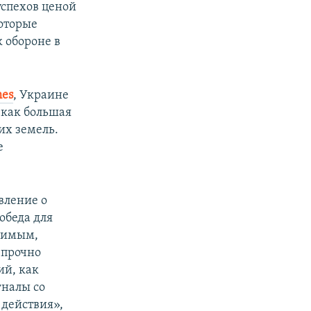
спехов ценой
которые
 обороне в
mes
, Украине
 как большая
их земель.
е
вление о
обеда для
исимым,
 прочно
ий, как
гналы со
 действия»,