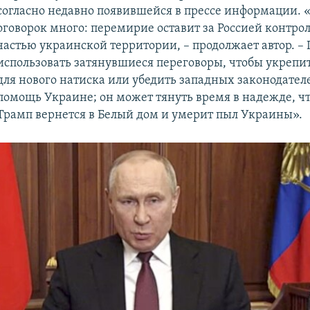
согласно недавно появившейся в прессе информации. «
оговорок много: перемирие оставит за Россией контрол
частью украинской территории, – продолжает автор. –
использовать затянувшиеся переговоры, чтобы укрепи
для нового натиска или убедить западных законодател
помощь Украине; он может тянуть время в надежде, ч
Трамп вернется в Белый дом и умерит пыл Украины».