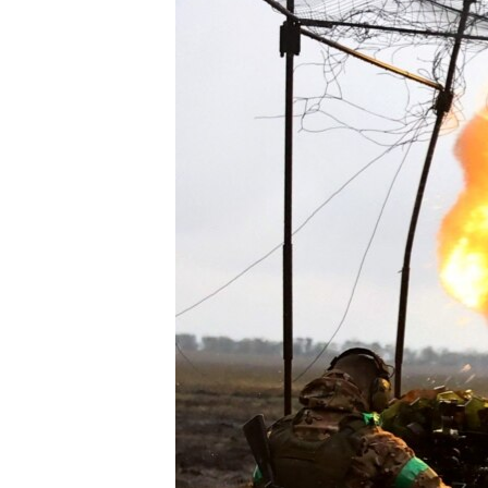
ПОБЕДИТЕЛЕЙ НЕ СУДЯТ?
КРЫМ.НЕПОКОРЕННЫЙ
ELIFBE
УКРАИНСКАЯ ПРОБЛЕМА КРЫМА