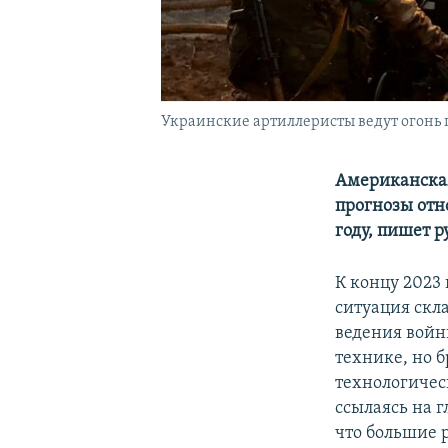
Украинские артиллеристы ведут огонь 
Американская
прогнозы отн
году, пишет 
К концу 2023 
ситуация скл
ведения войн
технике, но 
технологичес
ссылаясь на
что большие 