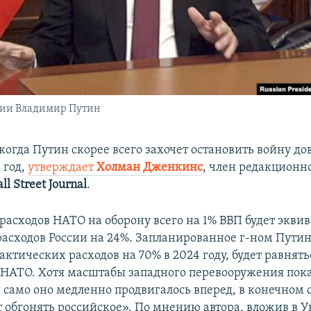
сии Владимир Путин
когда Путин скорее всего захочет остановить войну до
 год,
утверждает
Холман Дженкинс
, член редакционн
ll
Street
Journal
.
расходов НАТО на оборону всего на 1% ВВП будет экви
асходов России на 24%. Запланированное г-ном Пути
актических расходов на 70% в 2024 году, будет равнят
 НАТО. Хотя масштабы западного перевооружения пок
само оно медленно продвигалось вперед, в конечном с
ет обгонять российское». По мнению автора, вложив в 