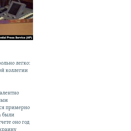
вольно легко:
ой коллегии
валентно
ным
ься примерно
а были
чете оно год
Украину