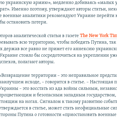
ю украинскую армию», медленно добиваясь «малых у
рат». Именно поэтому, утверждают авторы статьи, не
 военные аналитики рекомендуют Украине перейти к
обы остановить потери.
торов аналитической статьи в газете
The New York Ti
оевывать всю территорию, чтобы победить Путина, так
х держав все равно не примет его аннексию украинск
, Украине стоило бы сосредоточиться на укреплении уж
успехов, полагают авторы.
«Возвращение территории – это неправильное предста
наилучшем исходе, – говорится в статье. – Настоящая п
Украины – это восстать из ада войны сильным, незав
процветающим и безопасным западным государством,
стоящим на ногах. Сигналом к такому развитию событ
утверждается в статье, может стать неофициальные си
стороны Путина о готовности «приостановить военные