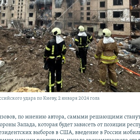
сийского удара по Киеву, 2 января 2024 гола
ызовов, по мнению автора, самыми решающими стану
ороны Запада, которая будет зависеть от позиции рес
резидентских выборов в США, введение в России мобил