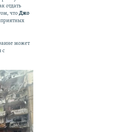
ак отдать
том, что
Джо
гоприятных
краине может
 с