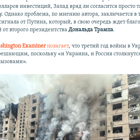
ларов инвестиций, Запад вряд ли согласится просто т
. Однако проблема, по мнению автора, заключается в 
сигнала от Путина, который, в свою очередь ждет бла
 от второго президентства
Дональда Трампа
.
shington Examiner
полагает
, что третий год войны в У
решающим, поскольку «и Украина, и Россия столкнутся
вызовами».