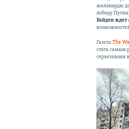
миллиарды дол
победу Путину
Байден ждет
возможностей
Газета
The Wa
стать самым 
серьезными 