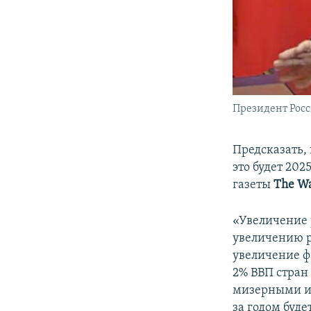
Президент Рос
Предсказать, 
это будет 2025
газеты
The
Wa
«Увеличение 
увеличению р
увеличение ф
2% ВВП стран
мизерными и 
за годом буд