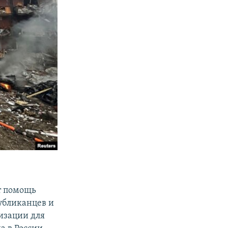
т помощь
публиканцев и
изации для