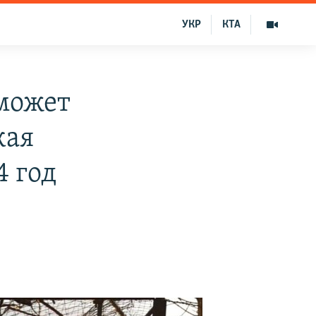
УКР
КТА
может
кая
4 год