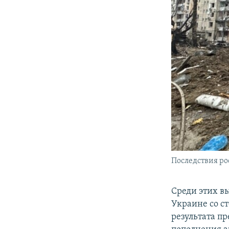
Последствия рос
Среди этих в
Украине со ст
результата п