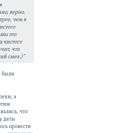
я
но, верно.
трее, чем в
истого
 мы это
д чистого
чит, что
й смех.)"
ы были
пехи, а
этим
вались, что
у даты
ось провести