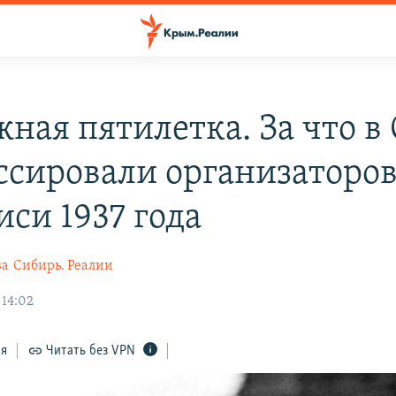
жная пятилетка. За что в
ссировали организаторо
иси 1937 года
ва
Сибирь. Реалии
 14:02
ся
Читать без VPN