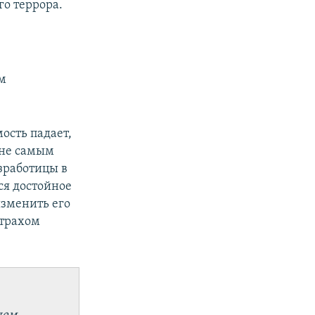
го террора.
ем
ость падает,
 не самым
зработицы в
ся достойное
изменить его
страхом