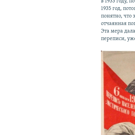
в 1933 году, 
1935 год, пото
понятно, что 
отчаянная по
Эта мера дал
переписи, уже