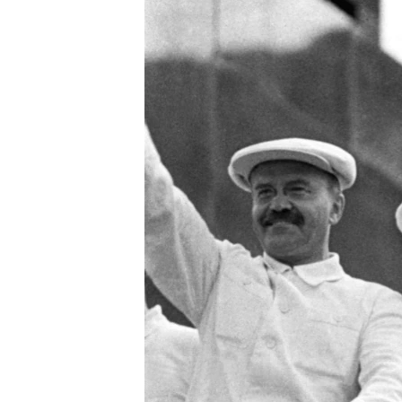
ПОБЕДИТЕЛЕЙ НЕ СУДЯТ?
КРЫМ.НЕПОКОРЕННЫЙ
ELIFBE
УКРАИНСКАЯ ПРОБЛЕМА КРЫМА