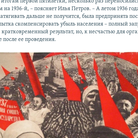
по итогам первой пятилетки, несколько раз переносилис
м на 1936-й, – поясняет Илья Петров. – А летом 1936 год
затягивать дальше не получится, была предпринята по
пытка скомпенсировать убыль населения – полный запр
а кратковременный результат, но, к несчастью для орг
 после ее проведения.