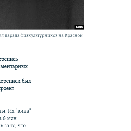
ремя парада физкультурников на Красной
перепись
лементарных
переписи был
проект
ны. Их "вина"
а 8 млн
 за то, что