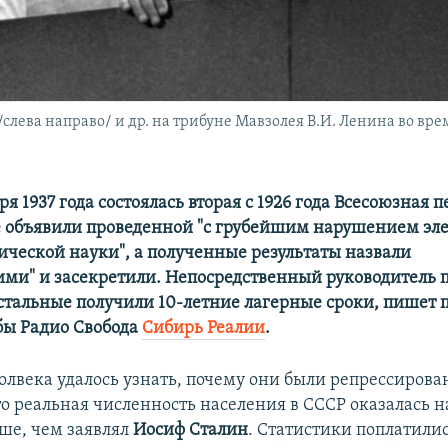
 /слева направо/ и др. на трибуне Мавзолея В.И. Ленина во в
ря 1937 года состоялась вторая c 1926 года Всесоюзная 
е объявили проведенной "с грубейшим нарушением э
тической науки", а полученные результаты назвали
ими" и засекретили. Непосредственный руководитель 
остальные получили 10-летние лагерные сроки, пишет 
бы Радио Свобода
Сибирь Реалии
.
олвека удалось узнать, почему они были репрессирова
то реальная численность населения в СССР оказалась н
ше, чем заявлял
Иосиф Сталин
. Статистики поплатились