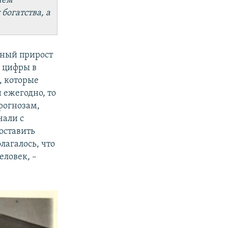
чем
богатства, а
одный прирост
й цифры в
, которые
 ежегодно, то
рогнозам,
чали с
составить
лагалось, что
еловек, –