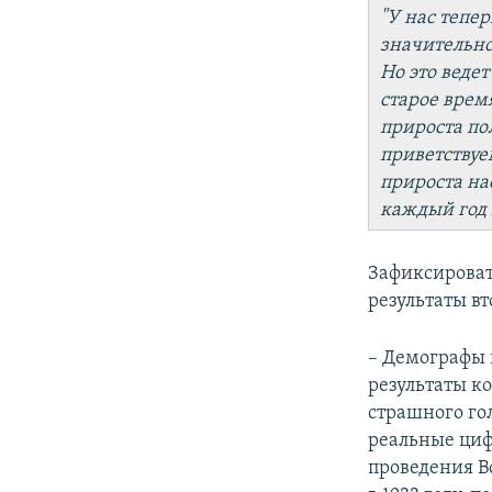
"У нас тепе
значительно 
Но это ведет
старое врем
прироста по
приветствуе
прироста на
каждый год
Зафиксироват
результаты в
– Демографы н
результаты к
страшного го
реальные циф
проведения В