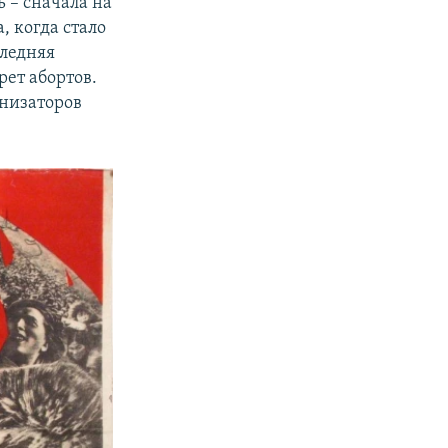
ь – сначала на
а, когда стало
следняя
ет абортов.
анизаторов