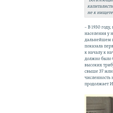
"Богатеющая
капиталисти
не к нищете
– В 1930 году
населения у н
дальнейшем п
показала перв
к началу к н
должно было 
высоких трибу
свыше 37 млн 
численность н
продолжает И