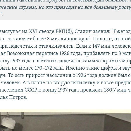
 наша Родина дает прирост населения куда больший, 
ческие страны, но это приводит ко все большему росту 
".
, выступая на XVI съезде ВКП(б), Сталин заявил: "Ежег
ас составляет более 3 миллионов душ". Похоже, от это
ри подсчетах и отталкивались. Если к 147 млн человек
ая Всесоюзная перепись 1926 года, прибавлять по 3 млн
ачалу 1937 года советских людей, по самым скромным п
быть не менее 170–172 млн. Именно такие цифры и зву
н. То есть прирост населения с 1926 года должен был 
человек. А в плане на вторую пятилетку и вовсе предпо
аселения СССР к концу 1937 года превысит 180,7 млн ч
лья Петров.