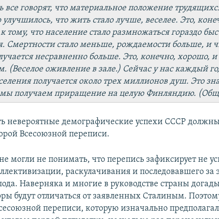
рь все говорят, что материальное положение трудящихс
улучшилось, что жить стало лучше, веселее. Это, конеч
 к тому, что население стало размножаться гораздо быс
я. Смертности стало меньше, рождаемости больше, и ч
лучается несравненно больше. Это, конечно, хорошо, и
м. (Веселое оживление в зале.) Сейчас у нас каждый го
селения получается около трех миллионов душ. Это зна
 мы получаем приращение на целую Финляндию. (Общи
ь невероятные демографические успехи СССР должн
торой Всесоюзной переписи.
е могли не понимать, что перепись зафиксирует не ус
оллективизации, раскулачивания и последовавшего за 
лода. Наверняка и многие в руководстве страны догады
ры будут отличаться от заявленных Сталиным. Поэтом
сесоюзной переписи, которую изначально предполагал