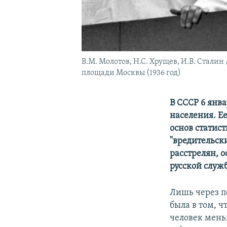
В.М. Молотов, Н.С. Хрущев, И.В. Сталин
площади Москвы (1936 год)
В СССР 6 янва
населения. Е
основ статис
"вредительск
расстрелян, 
русской служ
Лишь через п
была в том, ч
человек мень