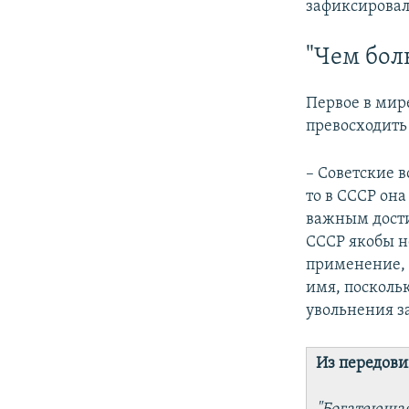
зафиксировал
"Чем бол
Первое в мире
превосходить
– Советские в
то в СССР она
важным дости
СССР якобы н
применение, 
имя, поскольк
увольнения 
Из передовиц