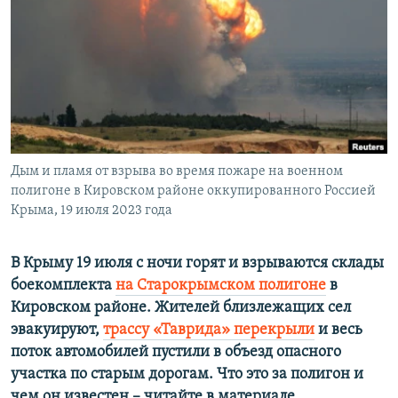
ПРИСОЕДИНЯЙТЕСЬ!
ПОБЕДИТЕЛЕЙ НЕ СУДЯТ?
КРЫМ.НЕПОКОРЕННЫЙ
ELIFBE
УКРАИНСКАЯ ПРОБЛЕМА КРЫМА
Все сайты RFE/RL
Дым и пламя от взрыва во время пожаре на военном
полигоне в Кировском районе оккупированного Россией
Крыма, 19 июля 2023 года
В Крыму 19 июля с ночи горят и взрываются склады
боекомплекта
на Старокрымском полигоне
в
Кировском районе. Жителей близлежащих сел
эвакуируют,
трассу «Таврида» перекрыли
и весь
поток автомобилей пустили в объезд опасного
участка по старым дорогам. Что это за полигон и
чем он известен – читайте в материале