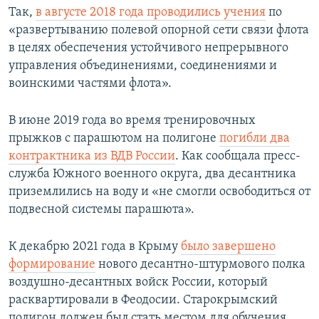
Так,
в августе 2018 года проводились учения
по
«развертыванию полевой опорной сети связи флота
в целях обеспечения устойчивого непрерывного
управления объединениями, соединениями и
воинскими частями флота».
В июне 2019 года во время тренировочных
прыжков с парашютом на полигоне
погибли два
контрактника из ВДВ России
. Как сообщала пресс-
служба Южного военного округа, два десантника
приземлились на воду и «не смогли освободиться от
подвесной системы парашюта».
К декабрю 2021 года в Крыму
было завершено
формирование
нового десантно-штурмового полка
воздушно-десантных войск России, который
расквартировали в Феодосии. Старокрымский
полигон должен был стать местом для обучения