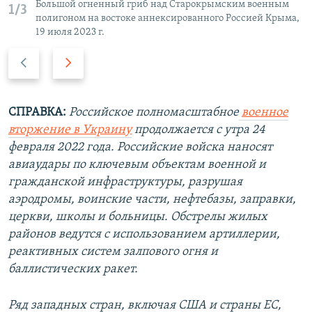
Большой огненный гриб над Старокрымским военным
1/3
полигоном на востоке аннексированного Россией Крыма,
19 июля 2023 г.
П
С
р
л
е
е
д
д
СПРАВКА:
Российское полномасштабное
военное
ы
у
вторжение в Украину
продолжается с утра 24
д
ю
февраля 2022 года. Российские войска наносят
у
щ
авиаудары по ключевым объектам военной и
щ
и
гражданской инфраструктуры, разрушая
и
й
аэродромы, воинские части, нефтебазы, заправки,
й
с
церкви, школы и больницы. Обстрелы жилых
с
л
районов ведутся с использованием артиллерии,
л
а
реактивных систем залпового огня и
а
й
баллистических ракет.
й
д
д
Ряд западных стран, включая США и страны ЕС,