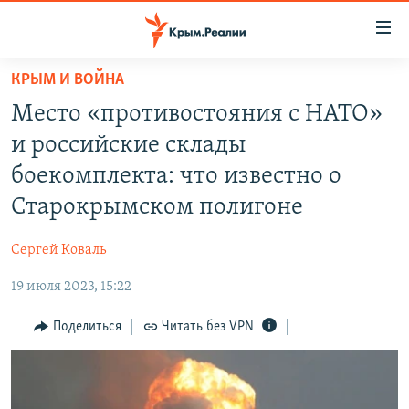
Доступность
ссылки
Вернуться
КРЫМ И ВОЙНА
к
НОВОСТИ
Место «противостояния с НАТО»
основному
СПЕЦПРОЕКТЫ
содержанию
и российские склады
ВОДА
Вернутся
ГРУЗ 200
боекомплекта: что известно о
к
ИСТОРИЯ
КАРТА ВОЕННЫХ ОБЪЕКТОВ КРЫМА
Старокрымском полигоне
главной
ЕЩЕ
11 ЛЕТ ОККУПАЦИИ КРЫМА. 11 ИСТОРИЙ СОПРОТИВЛЕНИЯ
навигации
Сергей Коваль
Вернутся
РАДІО СВОБОДА
ИНТЕРАКТИВ
к
19 июля 2023, 15:22
КАК ОБОЙТИ БЛОКИРОВКУ
ИНФОГРАФИКА
поиску
Поделиться
Читать без VPN
ТЕЛЕПРОЕКТ КРЫМ.РЕАЛИИ
Українською
СОВЕТЫ ПРАВОЗАЩИТНИКОВ
Qırımtatar
ПРОПАВШИЕ БЕЗ ВЕСТИ