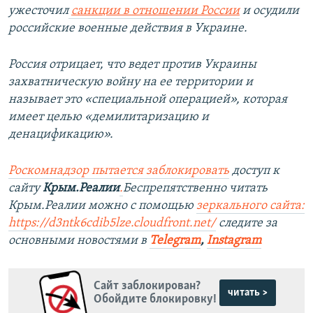
ужесточил
санкции в отношении России
и осудили
российские военные действия в Украине.
Россия отрицает, что ведет против Украины
захватническую войну на ее территории и
называет это «специальной операцией», которая
имеет целью «демилитаризацию и
денацификацию».
Роскомнадзор пытается заблокировать
доступ к
сайту
Крым.Реалии
.
Беспрепятственно читать
Крым.Реалии можно с помощью
зеркального сайта:
https://d3ntk6cdib5lze.cloudfront.net/
следите за
основными новостями в
Telegram
,
Instagram
Сайт заблокирован?
читать >
Обойдите блокировку!