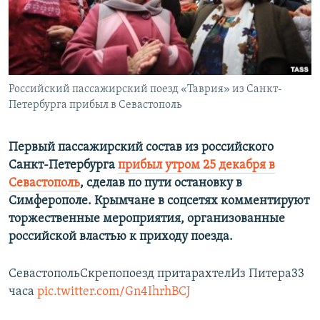
ПРИСОЕДИНЯЙТЕСЬ!
ПОБЕДИТЕЛЕЙ НЕ СУДЯТ?
КРЫМ.НЕПОКОРЕННЫЙ
ELIFBE
Российский пассажирский поезд «Таврия» из Санкт-
УКРАИНСКАЯ ПРОБЛЕМА КРЫМА
Петербурга прибыл в Севастополь
Все сайты RFE/RL
Первый пассажирский состав из российского
Санкт-Петербурга
прибыл утром 25 декабря в
Севастополь
, сделав по пути остановку в
Симферополе. Крымчане в соцсетях комментируют
торжественные мероприятия, организованные
российской властью к приходу поезда.
СевастопольСкрепопоезд притарахтелИз Питера33
часа
pic.twitter.com/Gn4IhrhBCJ