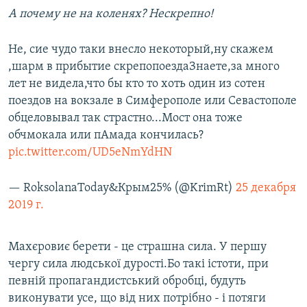
А почему не на коленях? Нескрепно!
Не, сие чудо таки внесло некоторый,ну скажем
,шарм в прибытие скрепопоездаЗнаете,за много
лет не видела,что бы кто то хоть один из сотен
поездов на вокзале в Симферополе или Севастополе
обцеловывал так страстно...Мост она тоже
обчмокала или пАмада кончилась?
pic.twitter.com/UD5eNmYdHN
— RoksolanaToday&Крым25% (@KrimRt)
25 декабря
2019 г.
Махєровиє берети - це страшна сила. У першу
чергу сила людської дурості.Бо такі істоти, при
певній пропагандистський обробці, будуть
виконувати усе, що від них потрібно - і потяги