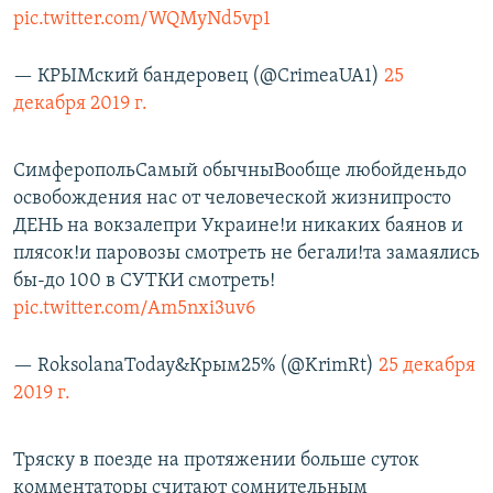
pic.twitter.com/WQMyNd5vp1
— КРЫМский бандеровец (@CrimeaUA1)
25
декабря 2019 г.
СимферопольСамый обычныВообще любойденьдо
освобождения нас от человеческой жизнипросто
ДЕНЬ на вокзалепри Украине!и никаких баянов и
плясок!и паровозы смотреть не бегали!та замаялись
бы-до 100 в СУТКИ смотреть!
pic.twitter.com/Am5nxi3uv6
— RoksolanaToday&Крым25% (@KrimRt)
25 декабря
2019 г.
Тряску в поезде на протяжении больше суток
комментаторы считают сомнительным