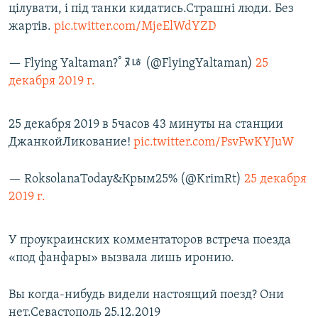
цілувати, і під танки кидатись.Страшні люди. Без
жартів.
pic.twitter.com/MjeElWdYZD
— Flying Yaltaman?￰ﾟﾇﾦ (@FlyingYaltaman)
25
декабря 2019 г.
25 декабря 2019 в 5часов 43 минуты на станции
ДжанкойЛикование!
pic.twitter.com/PsvFwKYJuW
— RoksolanaToday&Крым25% (@KrimRt)
25 декабря
2019 г.
У проукраинских комментаторов встреча поезда
«под фанфары» вызвала лишь иронию.
Вы когда-нибудь видели настоящий поезд? Они
нет.Севастополь 25.12.2019