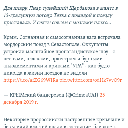
Для пиару. Пиар тупейший! Щербакова в манто в
13-градусную погоду. Тетка с помадой к поезду
приставала. У секты совсем с мозгами плохо...
Крым. Согнанная и самосогнанная вата встречала
мордорский поезд в Севастополе. Оккупанты
устроили масштабное пропагандистское шоу - с
песнями, плясками, оркестром и бурными
аплодисментами и криками "УРА" - как будто
никогда в жизни поездов не видели
https://t.co/afZG69W1Ra
pic.twitter.com/odHk7vvO9r
— КРЫМский бандеровец (@CrimeaUA1)
25
декабря 2019 г.
Некоторые пророссийски настроенные крымчане и
без усилий властей впали в состояние, близкое к