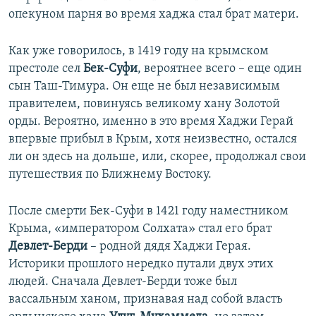
опекуном парня во время хаджа стал брат матери.
Как уже говорилось, в 1419 году на крымском
престоле сел
Бек-Суфи
, вероятнее всего – еще один
сын Таш-Тимура. Он еще не был независимым
правителем, повинуясь великому хану Золотой
орды. Вероятно, именно в это время Хаджи Герай
впервые прибыл в Крым, хотя неизвестно, остался
ли он здесь на дольше, или, скорее, продолжал свои
путешествия по Ближнему Востоку.
После смерти Бек-Суфи в 1421 году наместником
Крыма, «императором Солхата» стал его брат
Девлет-Берди
– родной дядя Хаджи Герая.
Историки прошлого нередко путали двух этих
людей. Сначала Девлет-Берди тоже был
вассальным ханом, признавая над собой власть