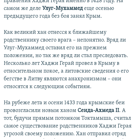
правления Хаджи Герая именно в 1428 году. На
самом же деле
Улуг-Мухаммед
еще осенью
предыдущего года без боя занял Крым.
Как великий хан отнесся к ближайшему
родственнику своего врага – непонятно. Вряд ли
Улуг-Мухаммед оставил его на прежнем
положении, но так же вряд ли стал преследовать.
Несколько лет Хаджи Герай провел в Крыму в
относительном покое, а литовские сведения о его
бегстве в Литву являются анахронизмом – они
относятся к следующим событиям.
На рубеже лета и осени 1433 года крымские беи
провозгласили новым ханом
Сеида-Ахмеда II
. А
тот, будучи прямым потомком Токтамыша, считал
самое существование родственников Хаджи Герая
угрозой своему положению. Хан отправил отряд