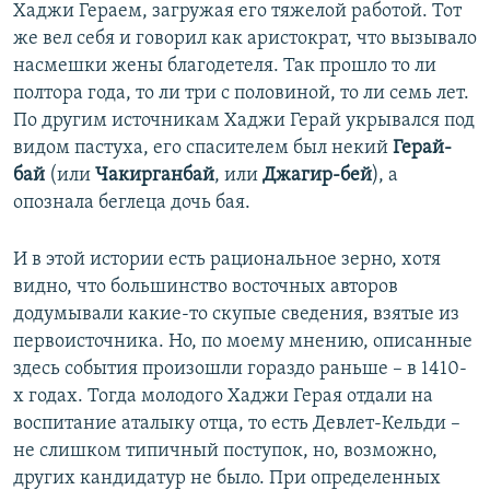
Хаджи Гераем, загружая его тяжелой работой. Тот
же вел себя и говорил как аристократ, что вызывало
насмешки жены благодетеля. Так прошло то ли
полтора года, то ли три с половиной, то ли семь лет.
По другим источникам Хаджи Герай укрывался под
видом пастуха, его спасителем был некий
Герай-
бай
(или
Чакирганбай
, или
Джагир-бей
), а
опознала беглеца дочь бая.
И в этой истории есть рациональное зерно, хотя
видно, что большинство восточных авторов
додумывали какие-то скупые сведения, взятые из
первоисточника. Но, по моему мнению, описанные
здесь события произошли гораздо раньше – в 1410-
х годах. Тогда молодого Хаджи Герая отдали на
воспитание аталыку отца, то есть Девлет-Кельди –
не слишком типичный поступок, но, возможно,
других кандидатур не было. При определенных