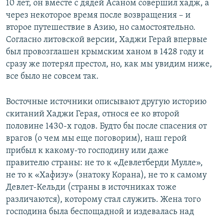
10 лет, он вместе с дядей Асаном совершил хадж, а
через некоторое время после возвращения – и
второе путешествие в Азию, но самостоятельно.
Согласно литовской версии, Хаджи Герай впервые
был провозглашен крымским ханом в 1428 году и
сразу же потерял престол, но, как мы увидим ниже,
все было не совсем так.
Восточные источники описывают другую историю
скитаний Хаджи Герая, относя ее ко второй
половине 1430-х годов. Будто бы после спасения от
врагов (о чем мы еще поговорим), наш герой
прибыл к какому-то господину или даже
правителю страны: не то к «Девлетберди Мулле»,
не то к «Хафизу» (знатоку Корана), не то к самому
Девлет-Кельди (страны в источниках тоже
различаются), которому стал служить. Жена того
господина была беспощадной и издевалась над