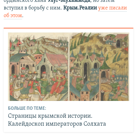
ордынского хана
Улуг-Мухаммеда
, но затем
вступил в борьбу с ним.
Крым.Реалии
уже писали
об этом
.
БОЛЬШЕ ПО ТЕМЕ:
Страницы крымской истории.
Калейдоскоп императоров Солхата