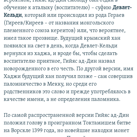
вероятной, Гийяс ад-Дин смолоду был отдан в
обучение к аталыку (воспитателю) – суфию
Девлет-
Кельди
, который или происходил из рода Гераев
(Гиреев/Киреев – от названия монгольского
племенного союза кереитов) или, что вероятнее,
имел такое прозвище. Будущий крымский хан
появился на свет в день, когда Девлет-Кельди
вернулся из хаджа, и вроде бы, чтобы сделать
воспитателю приятное, Гийяс ад-Дин назвал
новорожденного в его честь. По другой версии, имя
Хаджи будущий хан получил позже – сам совершив
паломничество в Мекку, но среди его
родственников это слово и прежде употреблялось в
качестве имени, а не определения паломника.
По самой распространенной версии Гийяс ад-Дин
положил голову в проигранном Токтамишем битве
на Ворскле 1399 года, но новейшие находки монет