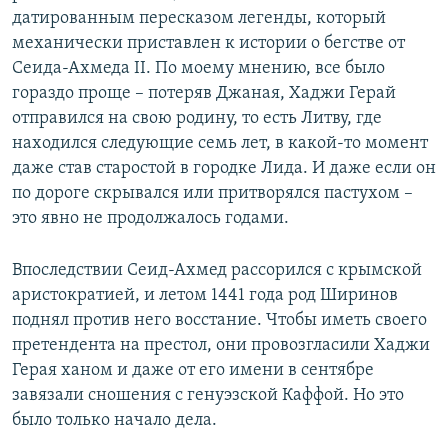
датированным пересказом легенды, который
механически приставлен к истории о бегстве от
Сеида-Ахмеда II. По моему мнению, все было
гораздо проще – потеряв Джаная, Хаджи Герай
отправился на свою родину, то есть Литву, где
находился следующие семь лет, в какой-то момент
даже став старостой в городке Лида. И даже если он
по дороге скрывался или притворялся пастухом –
это явно не продолжалось годами.
Впоследствии Сеид-Ахмед рассорился с крымской
аристократией, и летом 1441 года род Ширинов
поднял против него восстание. Чтобы иметь своего
претендента на престол, они провозгласили Хаджи
Герая ханом и даже от его имени в сентябре
завязали сношения с генуэзской Каффой. Но это
было только начало дела.