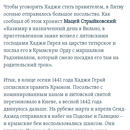
Чтобы уговорить Хаджи стать правителем, в Литву
осенью отправилось большое посольство. Как
сообщал об этом хронист
Мацей Стрыйковский
:
«Казимир в назначенный день в Вильно, в
приготовленном замке возвел с литовскими
господами Хаджи Гирея на царство татарское и
послал его в Крымскую Орду с маршалком
Радзивиллом, который смело посадил его там на
родительский трон».
Итак, в конце осени 1441 года Хаджи Герай
согласился править Крымом. Посольство с
номинированным ханом и литовской свитой
перезимовало в Киеве, а весной 1442 года
двинулось дальше. На рубеже марта и апреля Сеид-
Ахмед отправился в набег на Подолье и Галицию –
и крымские беи воспользовались шансом. Они