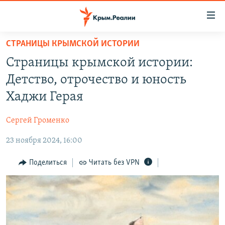
Доступность
ссылки
Вернуться
СТРАНИЦЫ КРЫМСКОЙ ИСТОРИИ
к
НОВОСТИ
Страницы крымской истории:
основному
СПЕЦПРОЕКТЫ
содержанию
Детство, отрочество и юность
ВОДА
Вернутся
ГРУЗ 200
Хаджи Герая
к
ИСТОРИЯ
КАРТА ВОЕННЫХ ОБЪЕКТОВ КРЫМА
главной
Сергей Громенко
ЕЩЕ
11 ЛЕТ ОККУПАЦИИ КРЫМА. 11 ИСТОРИЙ СОПРОТИВЛЕНИЯ
навигации
Вернутся
23 ноября 2024, 16:00
РАДІО СВОБОДА
ИНТЕРАКТИВ
к
КАК ОБОЙТИ БЛОКИРОВКУ
ИНФОГРАФИКА
Поделиться
Читать без VPN
поиску
ТЕЛЕПРОЕКТ КРЫМ.РЕАЛИИ
Українською
СОВЕТЫ ПРАВОЗАЩИТНИКОВ
Qırımtatar
ПРОПАВШИЕ БЕЗ ВЕСТИ