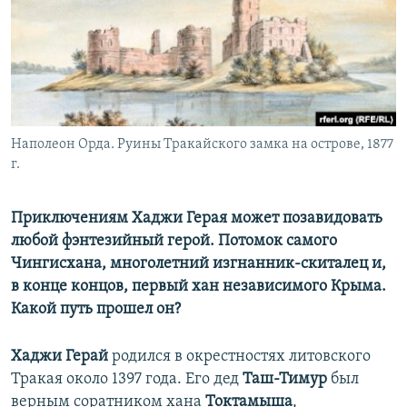
ПРИСОЕДИНЯЙТЕСЬ!
ПОБЕДИТЕЛЕЙ НЕ СУДЯТ?
КРЫМ.НЕПОКОРЕННЫЙ
ELIFBE
УКРАИНСКАЯ ПРОБЛЕМА КРЫМА
Все сайты RFE/RL
Наполеон Орда. Руины Тракайского замка на острове, 1877
г.
Приключениям Хаджи Герая может позавидовать
любой фэнтезийный герой. Потомок самого
Чингисхана, многолетний изгнанник-скиталец и,
в конце концов, первый хан независимого Крыма.
Какой путь прошел он?
Хаджи Герай
родился в окрестностях литовского
Тракая около 1397 года. Его дед
Таш-Тимур
был
верным соратником хана
Токтамыша
,