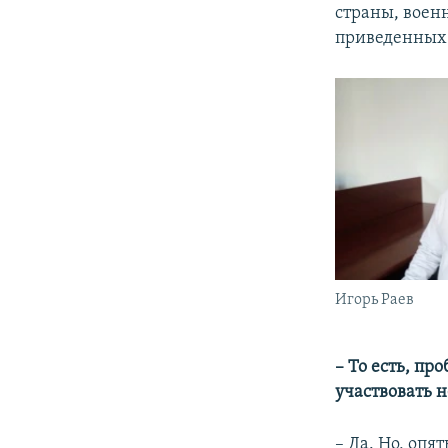
страны, вое
приведенных
Игорь Раев
– То есть, п
участвовать 
– Да. Но, опя