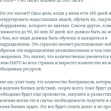
e Force
– с 40 тысяч человек до 300 тысяч.
Что это значит? Одно дело, когда у меня есть 180 дней н
рекрутировать недостающих людей, обучить их, закуп
оборудование, которого не хватало. Совсем другое, если
снижается до 90, 60 или 30 дней: все должно быть на м
к бою, все люди должны быть обучены и находиться в
подразделении. Это серьезно меняет расположение вой
образом эти подразделения укомплектованы и чем он
ежедневно. Это значит, что количественно увеличатс
силы НАТО во всех странах и вырастет количество их 
обходимых ресурсов.
не нас учит тому, что количество боеприпасов, котор
 ведения боевых действий, скорее всего, тоже будет у
необходимо будет еще произвести, закупить и разместит
деления могли это в случае необходимости получить и 
ния боевых задач. Это все будет стоить денег и не пр