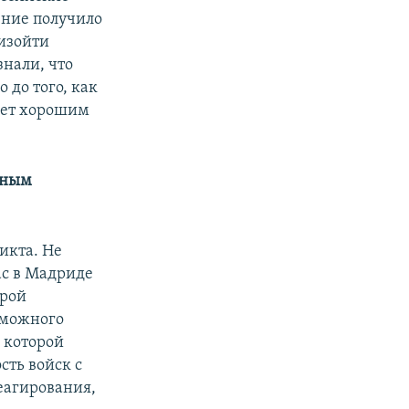
ение получило
оизойти
нали, что
 до того, как
удет хорошим
жным
ликта. Не
ас в Мадриде
орой
зможного
 которой
сть войск с
еагирования,