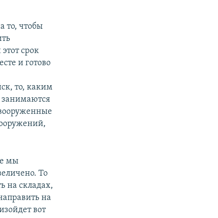
а то, чтобы
ить
 этот срок
есте и готово
ск, то, каким
и занимаются
я вооруженные
вооружений,
ые мы
величено. То
ь на складах,
направить на
оизойдет вот