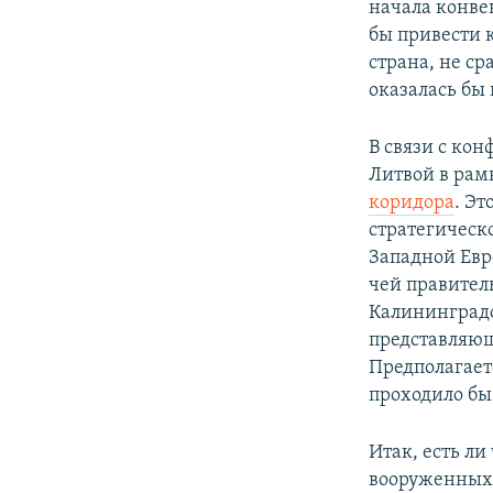
начала конве
бы привести 
страна, не с
оказалась бы
В связи с ко
Литвой в рам
коридора
. Э
стратегическо
Западной Евро
чей правител
Калининградс
представляю
Предполагает
проходило бы
Итак, есть л
вооруженных