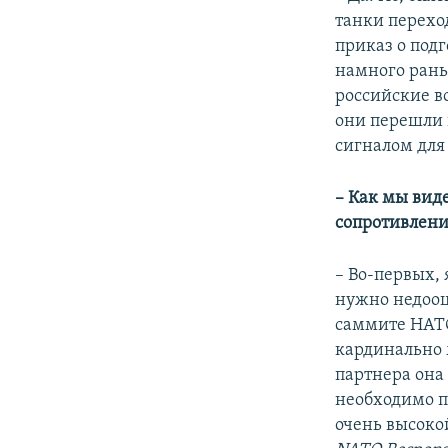
танки переход
приказ о под
намного рань
российские во
они перешли 
сигналом для 
– Как мы вид
сопротивлени
– Во-первых, 
нужно недооц
саммите НАТО
кардинально 
партнера она
необходимо п
очень высоко