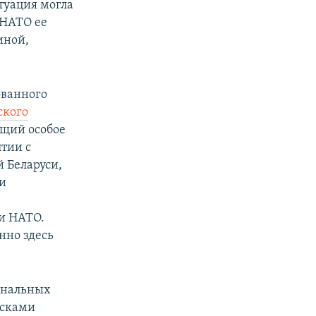
туация могла
 НАТО ее
иной,
ованного
ского
ющий особое
лтии с
й Беларуси,
 и
и НАТО.
нно здесь
иональных
йсками