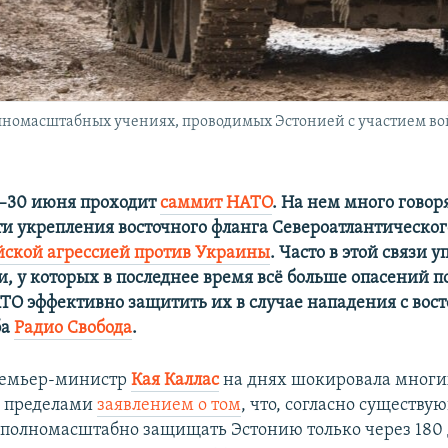
номасштабных учениях, проводимых Эстонией с участием вой
9–30 июня проходит
саммит НАТО
. На нем много говоря
и укрепления восточного фланга Североатлантического
йской агрессией против Украины
. Часто в этой связи
, у которых в последнее время всё больше опасений по
ТО эффективно защитить их в случае нападения с вост
ба
Радио Свобода
.
ремьер-министр
Кая Каллас
на днях шокировала многих
ее пределами
заявлением о том
, что, согласно существ
полномасштабно защищать Эстонию только через 180 