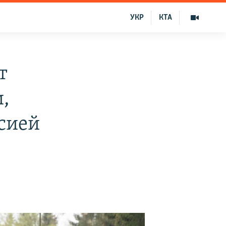
УКР
КТА
т
,
сией