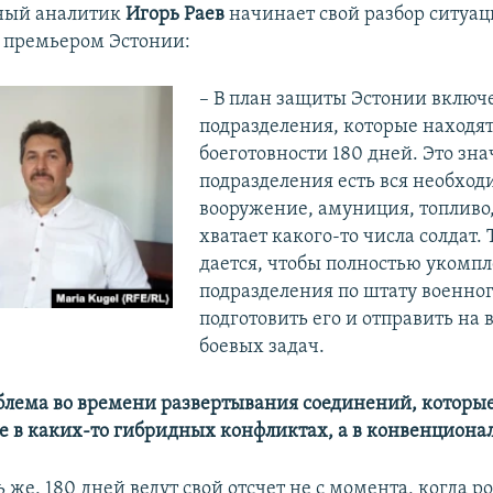
нный аналитик
Игорь Раев
начинает свой разбор ситуац
 премьером Эстонии:
– В план защиты Эстонии вклю
подразделения, которые находят
боеготовности 180 дней. Это знач
подразделения есть вся необход
вооружение, амуниция, топливо,
хватает какого-то числа солдат.
дается, чтобы полностью укомпл
подразделения по штату военно
подготовить его и отправить на
боевых задач.
роблема во времени развертывания соединений, котор
не в каких-то гибридных конфликтах, а в конвенциона
ть же, 180 дней ведут свой отсчет не с момента, когда 