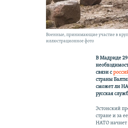
Военные, принимающие участие в круп
иллюстрационное фото
В Мадриде 2
необходимост
связи с
росси
страны Балтии
сможет ли НА
русская служ
Эстонский п
стране и за 
НАТО начнет 