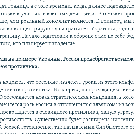
ят границу, а с того времени, когда данное подраздел
готовке к участию в военных действиях. Это может пр
ше, чем реальный конфликт начнется. К примеру, мы з
йска концентрируются на границе с Украиной, задолго
границу. Начало подготовки к обороне само по себе б
того, кто планирует нападение.
ели на примере Украины, Россия пренебрегает возмо
ем противника.
я надеюсь, что россияне извлекут уроки из этого конф
енивать противника. Во-вторых, на проходящем сейч
 обсуждается новая стратегическая концепция, в кот
меняется роль России в отношениях с альянсом: из во
 превращается в очевидного противника, явную угрозу,
ротивостоять. Существенно будет расширена численно
й боевой готовностью, так называемых Сил быстрого р