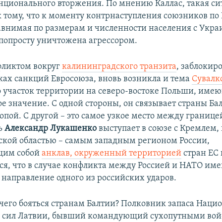
нционального вторжения. По мнению Каллас, такая си
к тому, что к моменту контрнаступления союзников по
равнимая по размерам и численности населения с Укра
 попросту уничтожена агрессором.
нфликтом вокруг
калининградского транзита
, заблокир
ках санкций Евросоюза, вновь возникла и тема
Сувалк
то участок территории на северо-востоке Польши, име
е значение. С одной стороны, он связывает страны Ба
пой. С другой – это самое узкое место между границе
ь
Александр Лукашенко
выступает в союзе с Кремлем,
кой областью – самым западным регионом России,
щим собой
анклав, окруженный территорией
стран ЕС 
ся, что в случае конфликта между Россией и НАТО име
 направление одного из российских ударов.
и чего бояться странам Балтии? Полковник запаса Нац
 сил Латвии, бывший командующий сухопутными во