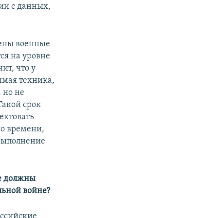
ии с данных,
чены военные
ся на уровне
ит, что у
имая техника,
 но не
 Такой срок
ектовать
го времени,
 выполнение
ые должны
льной войне?
российские