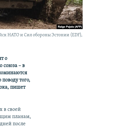
ск НАТО и Сил обороны Эстонии (EDF),
т о
 союза – в
 упоминаются
 поводу того,
ока, пишет
 в своей
ующим планам,
дней после