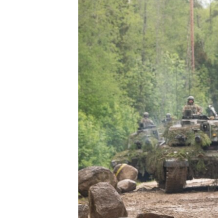
ПОБЕДИТЕЛЕЙ НЕ СУДЯТ?
КРЫМ.НЕПОКОРЕННЫЙ
ELIFBE
УКРАИНСКАЯ ПРОБЛЕМА КРЫМА