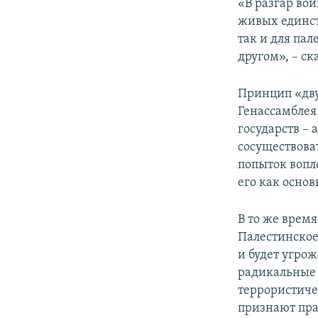
«В разгар во
живых единст
так и для пал
другом», – ск
Принцип «двух
Генассамблея
государств – 
сосуществова
попыток вопл
его как основ
В то же врем
Палестинское
и будет угрож
радикальные 
террористиче
признают пра