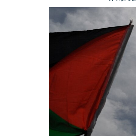
ПОБЕДИТЕЛЕЙ НЕ СУДЯТ?
КРЫМ.НЕПОКОРЕННЫЙ
ELIFBE
УКРАИНСКАЯ ПРОБЛЕМА КРЫМА