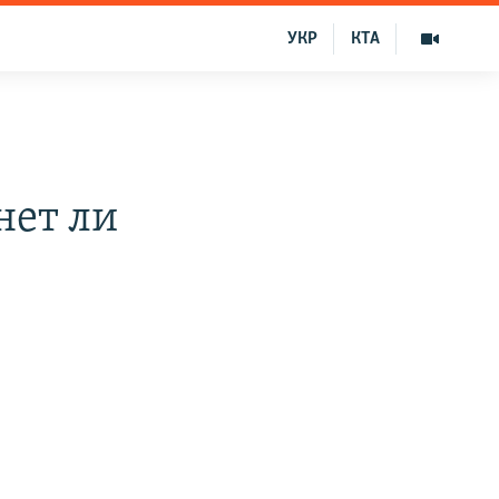
УКР
КТА
нет ли