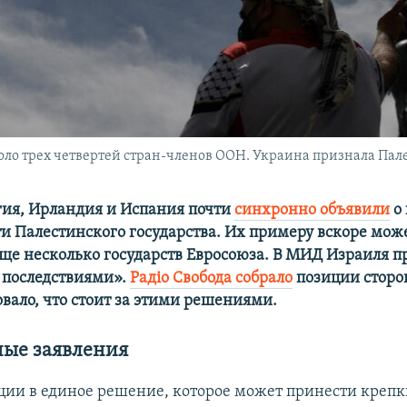
ло трех четвертей стран-членов ООН. Украина признала Пале
гия, Ирландия и Испания почти
синхронно объявили
о
и Палестинского государства. Их примеру вскоре мож
еще несколько государств Евросоюза. В МИД Израиля 
 последствиями».
Радіо Свобода собрало
позиции сторо
вало, что стоит за этими решениями.
ые заявления
ции в единое решение, которое может принести креп