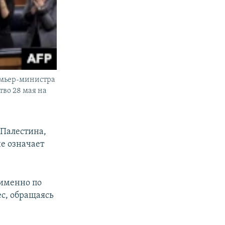
емьер-министра
тво 28 мая на
 Палестина,
не означает
 именно по
ес, обращаясь