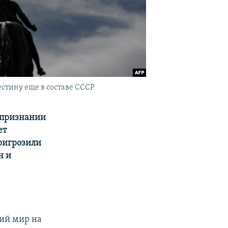
стину еще в составе СССР
 признании
ет
пригрозили
н и
кий мир на