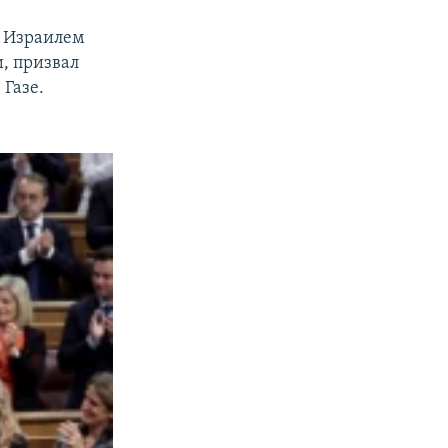
и Израилем
, призвал
 Газе.