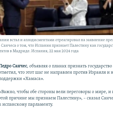
ании встал и аплодисментами отреагировал на заявление пр
Санчеса о том, что Испания признает Палестину как государс
татов в Мадриде. Испания, 22 мая 2024 года
Педро Санчес
, объявляя о планах признать государство
отметил, что этот шаг не направлен против Израиля и 
поддержки «Хамаса».
«Важно, чтобы обе стороны вели переговоры о мире, и
этой причине мы признаем Палестину», – сказал Санч
к испанскому парламенту.