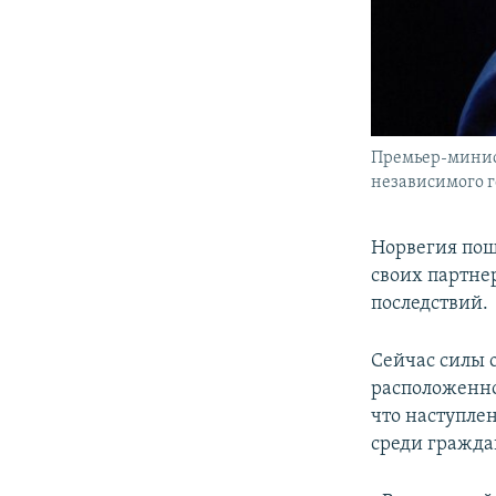
Премьер-минист
независимого го
Норвегия пошл
своих партнер
последствий.
Сейчас силы 
расположенно
что наступле
среди гражда