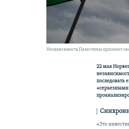
Независимость Палестины признает око
22 мая Норве
независимост
последовать 
«серьезными
проанализиро
Синхронн
«Это инвести