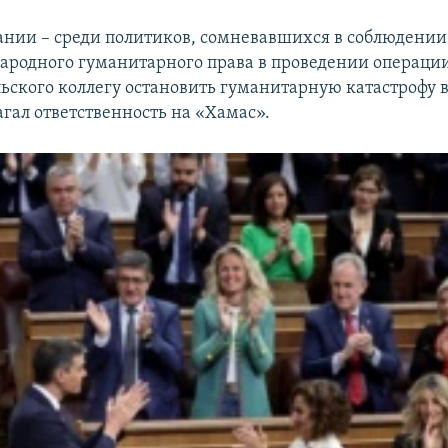
нии – среди политиков, сомневавшихся в соблюдени
родного гуманитарного права в проведении операции
ьского коллегу остановить гуманитарную катастрофу в
агал ответственность на «Хамас».