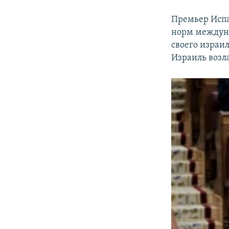
Премьер Испа
норм междуна
своего израил
Израиль возл