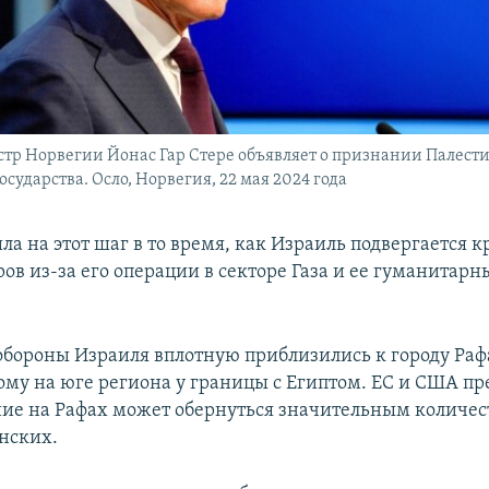
р Норвегии Йонас Гар Стере объявляет о признании Палест
сударства. Осло, Норвегия, 22 мая 2024 года
а на этот шаг в то время, как Израиль подвергается к
ов из-за его операции в секторе Газа и ее гуманитарн
обороны Израиля вплотную приблизились к городу Раф
му на юге региона у границы с Египтом. ЕС и США п
ние на Рафах может обернуться значительным количе
нских.