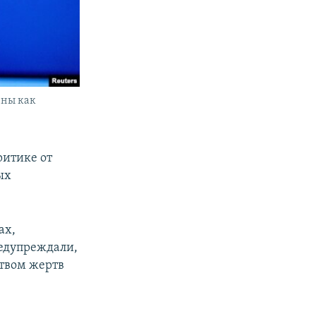
ины как
ритике от
ых
ах,
редупреждали,
ством жертв