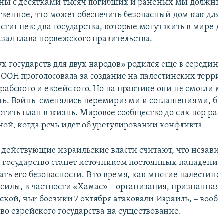
йны с десятками тысяч погибших и раненых мы должны
венное, что может обеспечить безопасный дом как дл
естинцев: два государства, которые могут жить в мире 
азал глава норвежского правительства.
 государств для двух народов» родился еще в середине
 ООН проголосовала за создание на палестинских терр
арабского и еврейского. Но на практике они не смогли
ть. Войны сменялись перемириями и соглашениями, 
отить план в жизнь. Мировое сообщество до сих пор р
ной, когда речь идет об урегулировании конфликта.
я действующие израильские власти считают, что незав
 государство станет источником постоянных нападени
ать его безопасности. В то время, как многие палести
силы, в частности «Хамас» – организация, признанна
ской, чьи боевики 7 октября атаковали Израиль, – воо
во еврейского государства на существование.