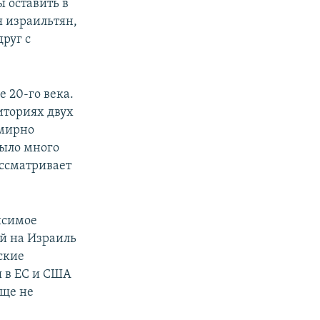
 оставить в
я израильтян,
друг с
 20-го века.
иториях двух
 мирно
было много
ассматривает
исимое
й на Израиль
нские
я в ЕС и США
бще не