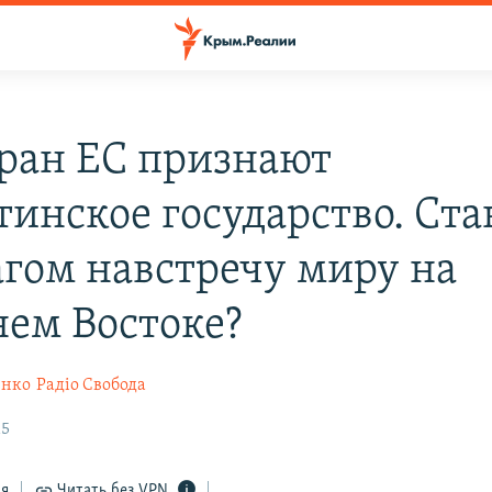
тран ЕС признают
тинское государство. Ста
агом навстречу миру на
ем Востоке?
енко
Радіо Свобода
15
ся
Читать без VPN