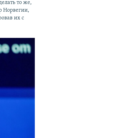
елать то же,
р Норвегии,
овав их с