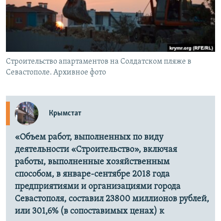
ПРИСОЕДИНЯЙТЕСЬ!
ПОБЕДИТЕЛЕЙ НЕ СУДЯТ?
КРЫМ.НЕПОКОРЕННЫЙ
ELIFBE
Строительство апартаментов на Солдатском пляже в
УКРАИНСКАЯ ПРОБЛЕМА КРЫМА
Севастополе. Архивное фото
Все сайты RFE/RL
Крымстат
«Объем работ, выполненных по виду
деятельности «Строительство», включая
работы, выполненные хозяйственным
способом, в январе-сентябре 2018 года
предприятиями и организациями города
Севастополя, составил 23800 миллионов рублей,
или 301,6% (в сопоставимых ценах) к