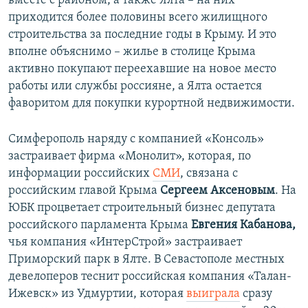
вместе с районом, а также Ялта – на них
приходится более половины всего жилищного
строительства за последние годы в Крыму. И это
вполне объяснимо – жилье в столице Крыма
активно покупают переехавшие на новое место
работы или службы россияне, а Ялта остается
фаворитом для покупки курортной недвижимости.
Симферополь наряду с компанией «Консоль»
застраивает фирма «Монолит», которая, по
информации российских
СМИ
, связана с
российским главой Крыма
Сергеем Аксеновым
. На
ЮБК процветает строительный бизнес депутата
российского парламента Крыма
Евгения Кабанова,
чья компания «ИнтерСтрой» застраивает
Приморский парк в Ялте. В Севастополе местных
девелоперов теснит российская компания «Талан-
Ижевск» из Удмуртии, которая
выиграла
сразу