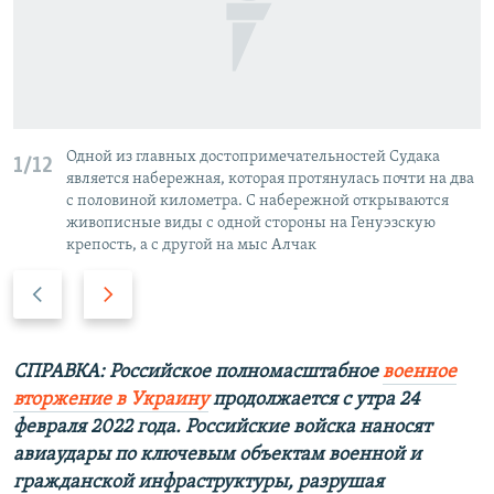
Одной из главных достопримечательностей Судака
1/12
является набережная, которая протянулась почти на два
с половиной километра. С набережной открываются
живописные виды с одной стороны на Генуэзскую
крепость, а с другой на мыс Алчак
П
С
р
л
е
е
д
д
СПРАВКА: Российское полномасштабное
военное
ы
у
вторжение в Украину
продолжается с утра 24
д
ю
февраля 2022 года. Российские войска наносят
у
щ
авиаудары по ключевым объектам военной и
щ
и
гражданской инфраструктуры, разрушая