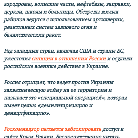
и
й
аэродромы, воинские части, нефтебазы, заправки,
й
с
церкви, школы и больницы. Обстрелы жилых
с
л
районов ведутся с использованием артиллерии,
л
а
реактивных систем залпового огня и
а
й
баллистических ракет.
й
д
д
Ряд западных стран, включая США и страны ЕС,
ужесточил
санкции в отношении России
и осудили
российские военные действия в Украине.
Россия отрицает, что ведет против Украины
захватническую войну на ее территории и
называет это «специальной операцией», которая
имеет целью «демилитаризацию и
денацификацию».
Роскомнадзор пытается заблокировать
доступ к
сайту Крым.Реалии
.
Беспрепятственно читать