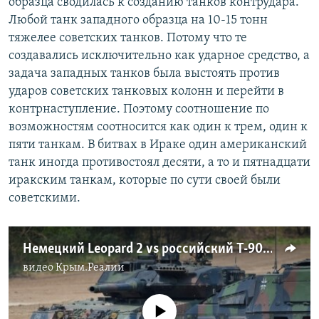
образца сводилась к созданию танков контрудара.
Любой танк западного образца на 10-15 тонн
тяжелее советских танков. Потому что те
создавались исключительно как ударное средство, а
задача западных танков была выстоять против
ударов советских танковых колонн и перейти в
контрнаступление. Поэтому соотношение по
возможностям соотносится как один к трем, один к
пяти танкам. В битвах в Ираке один американский
танк иногда противостоял десяти, а то и пятнадцати
иракским танкам, которые по сути своей были
советскими.
Немецкий Leopard 2 vs российский Т-90. Украина получила преимущество в танковых боях? (видео)
видео
Крым.Реалии
No media source currently available