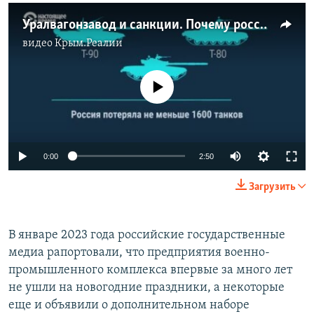
Уралвагонзавод и санкции. Почему российская промышленность не может выпускать столько танков, сколько хочет Кремль
видео
Крым.Реалии
No media source currently available
Auto
0:00
2:50
240p
Загрузить
360p
Auto
240p
360p
480p
480p
В январе 2023 года российские государственные
медиа рапортовали, что предприятия военно-
720p
720p
1080p
промышленного комплекса впервые за много лет
1080p
не ушли на новогодние праздники, а некоторые
еще и объявили о дополнительном наборе