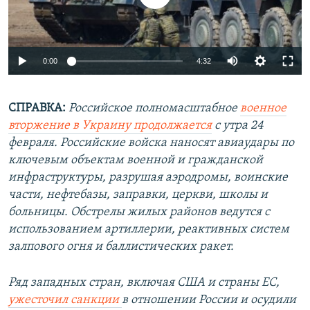
Auto
0:00
4:32
240p
СПРАВКА:
Российское полномасштабное
360p
военное
вторжение в Украину продолжается
с утра 24
Auto
240p
360p
480p
480p
февраля. Российские войска наносят авиаудары по
720p
ключевым объектам военной и гражданской
720p
1080p
инфраструктуры, разрушая аэродромы, воинские
1080p
части, нефтебазы, заправки, церкви, школы и
больницы. Обстрелы жилых районов ведутся с
использованием артиллерии, реактивных систем
залпового огня и баллистических ракет.
Ряд западных стран, включая США и страны ЕС,
ужесточил санкции
в отношении России и осудили