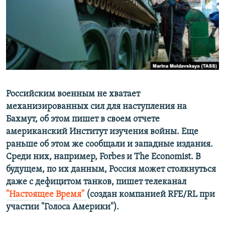
ПРИСОЕДИНЯЙТЕСЬ!
ПОБЕДИТЕЛЕЙ НЕ СУДЯТ?
КРЫМ.НЕПОКОРЕННЫЙ
ELIFBE
УКРАИНСКАЯ ПРОБЛЕМА КРЫМА
Все сайты RFE/RL
Российским военным не хватает
механизированных сил для наступления на
Бахмут, об этом пишет в своем отчете
американский Институт изучения войны. Еще
раньше об этом же сообщали и западные издания.
Среди них, например, Forbes и The Economist. В
будущем, по их данным, Россия может столкнуться
даже с дефицитом танков, пишет телеканал
"Настоящее Время" ​
(создан компанией RFE/RL при
участии "Голоса Америки"). ​