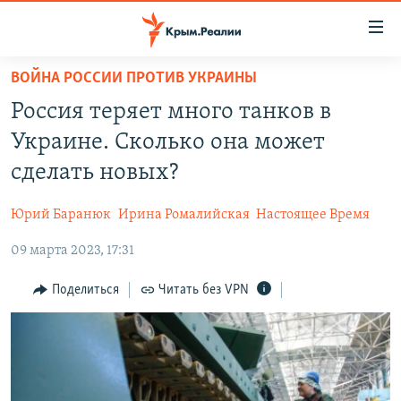
Доступность
ссылки
Вернуться
ВОЙНА РОССИИ ПРОТИВ УКРАИНЫ
к
НОВОСТИ
Россия теряет много танков в
основному
СПЕЦПРОЕКТЫ
содержанию
Украине. Сколько она может
ВОДА
Вернутся
ГРУЗ 200
сделать новых?
к
ИСТОРИЯ
КАРТА ВОЕННЫХ ОБЪЕКТОВ КРЫМА
главной
Юрий Баранюк
Ирина Ромалийская
Настоящее Время
ЕЩЕ
11 ЛЕТ ОККУПАЦИИ КРЫМА. 11 ИСТОРИЙ СОПРОТИВЛЕНИЯ
навигации
Вернутся
09 марта 2023, 17:31
РАДІО СВОБОДА
ИНТЕРАКТИВ
к
КАК ОБОЙТИ БЛОКИРОВКУ
ИНФОГРАФИКА
Поделиться
Читать без VPN
поиску
ТЕЛЕПРОЕКТ КРЫМ.РЕАЛИИ
Українською
СОВЕТЫ ПРАВОЗАЩИТНИКОВ
Qırımtatar
ПРОПАВШИЕ БЕЗ ВЕСТИ