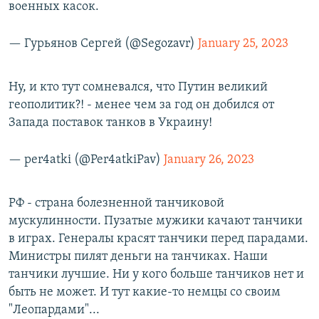
военных касок.
— Гурьянов Сергей (@Segozavr)
January 25, 2023
Ну, и кто тут сомневался, что Путин великий
геополитик?! - менее чем за год он добился от
Запада поставок танков в Украину!
— per4atki (@Per4atkiPav)
January 26, 2023
РФ - страна болезненной танчиковой
мускулинности. Пузатые мужики качают танчики
в играх. Генералы красят танчики перед парадами.
Министры пилят деньги на танчиках. Наши
танчики лучшие. Ни у кого больше танчиков нет и
быть не может. И тут какие-то немцы со своим
"Леопардами"...