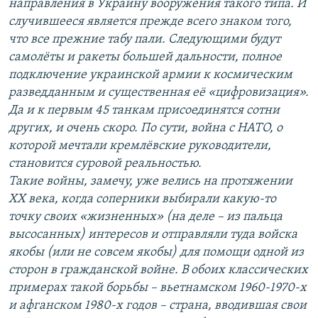
направления в Украину во­оружения такого типа. И
случившееся является прежде всего знаком того,
что все прежние табу пали. Следующими будут
самолёты и ракеты большей дальности, полное
подключение украинской армии к космическим
развед­данным и существенная её «цифровизация».
Да и к первым 45 танкам присо­­единятся сотни
других, и очень скоро. По сути, война с НАТО, о
кото­рой мечтали кремлёвские руководители,
становится суровой реальностью.
Такие войны, замечу, уже велись на протяжении
ХХ века, когда соперники выбирали какую-то
точку своих «жизненных» (на деле – из пальца
высосан­ных) интересов и отправляли туда войска
якобы (или не совсем якобы) для помощи одной из
сторон в гражданской войне. В обоих классических
при­мерах такой борьбы – вьетнамском 1960-1970-х
и афганском 1980-х годов – страна, вводившая свои