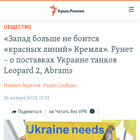
Доступность
ссылки
Вернуться
ОБЩЕСТВО
к
НОВОСТИ
«Запад больше не боится
основному
СПЕЦПРОЕКТЫ
содержанию
«красных линий» Кремля». Рунет
ВОДА
Вернутся
ГРУЗ 200
– о поставках Украине танков
к
ИСТОРИЯ
КАРТА ВОЕННЫХ ОБЪЕКТОВ КРЫМА
Leopard 2, Abrams
главной
ЕЩЕ
11 ЛЕТ ОККУПАЦИИ КРЫМА. 11 ИСТОРИЙ СОПРОТИВЛЕНИЯ
навигации
Ильшат Зарипов
Радио Свобода
Вернутся
РАДІО СВОБОДА
ИНТЕРАКТИВ
к
26 января 2023, 17:33
КАК ОБОЙТИ БЛОКИРОВКУ
ИНФОГРАФИКА
поиску
Поделиться
Читать без VPN
ТЕЛЕПРОЕКТ КРЫМ.РЕАЛИИ
Українською
СОВЕТЫ ПРАВОЗАЩИТНИКОВ
Qırımtatar
ПРОПАВШИЕ БЕЗ ВЕСТИ