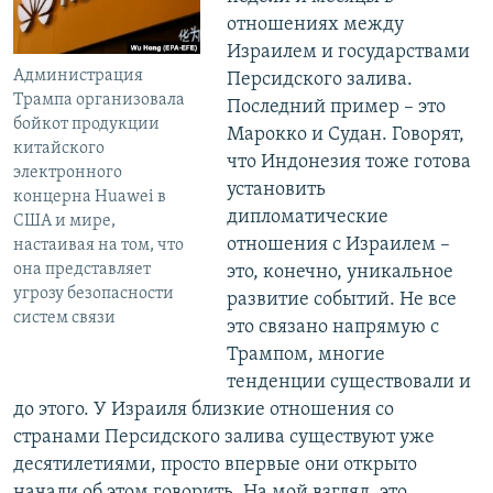
отношениях между
Израилем и государствами
Администрация
Персидского залива.
Трампа организовала
Последний пример – это
бойкот продукции
Марокко и Судан. Говорят,
китайского
что Индонезия тоже готова
электронного
установить
концерна Huawei в
дипломатические
США и мире,
отношения с Израилем –
настаивая на том, что
она представляет
это, конечно, уникальное
угрозу безопасности
развитие событий. Не все
систем связи
это связано напрямую с
Трампом, многие
тенденции существовали и
до этого. У Израиля близкие отношения со
странами Персидского залива существуют уже
десятилетиями, просто впервые они открыто
начали об этом говорить. На мой взгляд, это,