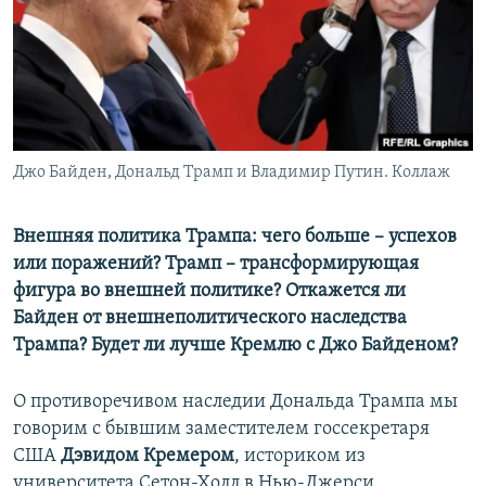
ПРИСОЕДИНЯЙТЕСЬ!
ПОБЕДИТЕЛЕЙ НЕ СУДЯТ?
КРЫМ.НЕПОКОРЕННЫЙ
ELIFBE
УКРАИНСКАЯ ПРОБЛЕМА КРЫМА
Все сайты RFE/RL
Джо Байден, Дональд Трамп и Владимир Путин. Коллаж
Внешняя политика Трампа: чего больше – успехов
или поражений? Трамп – трансформирующая
фигура во внешней политике? Откажется ли
Байден от внешнеполитического наследства
Трампа? Будет ли лучше Кремлю с Джо Байденом?
О противоречивом наследии Дональда Трампа мы
говорим с бывшим заместителем госсекретаря
США
Дэвидом Кремером
, историком из
университета Сетон-Холл в Нью-Джерси