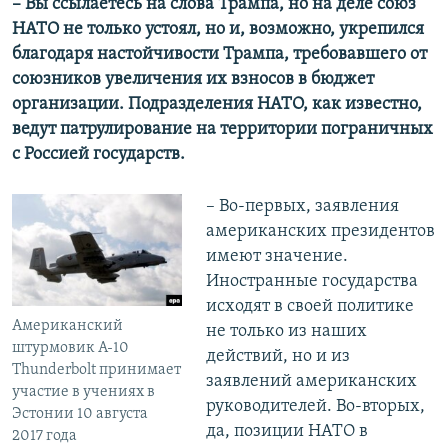
– Вы ссылаетесь на слова Трампа, но на деле союз
НАТО не только устоял, но и, возможно, укрепился
благодаря настойчивости Трампа, требовавшего от
союзников увеличения их взносов в бюджет
организации. Подразделения НАТО, как известно,
ведут патрулирование на территории пограничных
с Россией государств.
– Во-первых, заявления
американских президентов
имеют значение.
Иностранные государства
исходят в своей политике
Американский
не только из наших
штурмовик A-10
действий, но и из
Thunderbolt принимает
заявлений американских
участие в учениях в
руководителей. Во-вторых,
Эстонии 10 августа
да, позиции НАТО в
2017 года