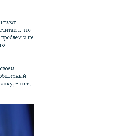
читают
считают, что
 проблем и не
го
 своем
в обширный
конкурентов,