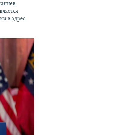
канцев,
является
ки в адрес