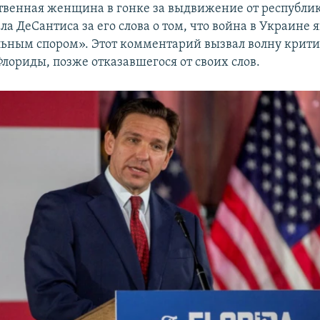
твенная женщина в гонке за выдвижение от республи
а ДеСантиса за его слова о том, что война в Украине 
ьным спором». Этот комментарий вызвал волну крити
лориды, позже отказавшегося от своих слов.