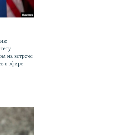
сию
тету
ом на встрече
ь в эфире