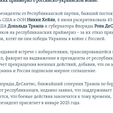
ких праймериз о российско-украинской войне.
резиденты от Республиканской партии, бывший посто
ль США в ООН
Никки Хейли
, 4 июня раскритиковала 45
США
Дональда Трампа
и губернатора Флориды
Рона Де
иков на республиканских праймериз – за их отказ пря
ом, хотят ли они победы Украины в войне с Россией.
недавней встрече с избирателями, транслировавшейся
п, фаворит на выдвижение в президенты от республик
хочет прекращения военных действий, добавив, что он 
краина и Россия подписали мирное соглашение.
лориды ДеСантис, ближайший соперник Трампа по бор
т республиканцев, недавно заявил, что поддерживае
тся, что боевые действия закончатся к тому времени, 
езидент присягнет в январе 2025 года.