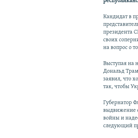
республиканс
Кандидат в п
представите
президента 
своих соперн
на вопрос о т
Выступая на 
Дональд Трам
заявил, что 
так, чтобы У
Губернатор Ф
выдвижение о
войны и надее
следующий пр