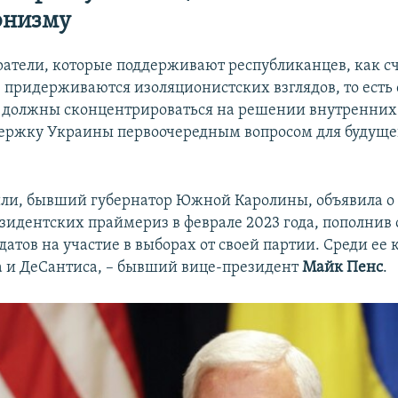
онизму
атели, которые поддерживают республиканцев, как с
, придерживаются изоляционистских взглядов, то есть 
 должны сконцентрироваться на решении внутренних
ержку Украины первоочередным вопросом для будуще
йли, бывший губернатор Южной Каролины, объявила о
езидентских праймериз в феврале 2023 года, пополни
атов на участие в выборах от своей партии. Среди ее 
 и ДеСантиса, – бывший вице-президент
Майк Пенс
.