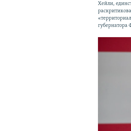
Хейли, единс
раскритиковал
«территориал
губернатора Ф