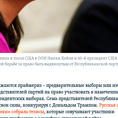
на и посол США в ООН Никки Хейли и 45-й президент США До
й борьбе за право быть выдвинутым от Республиканской парт
жаются праймериз – предварительные выборы или из
дставителей партий на право участвовать в намеченн
езидентских выборах. Семь представителей Республик
свои силы, конкурируя с Дональдом Трампом.
Русская 
ики» собрала тезисы
, которые озвучивают участники