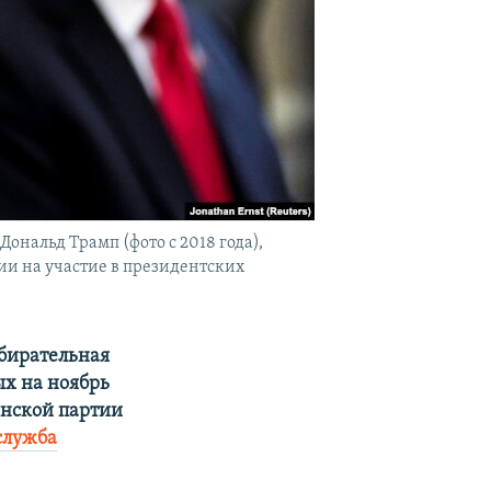
нальд Трамп (фото с 2018 года),
ии на участие в президентских
бирательная
ых на ноябрь
анской партии
служба