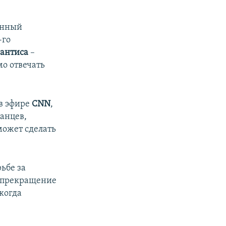
янный
-го
Сантиса
–
мо отвечать
 в эфире
CNN
,
анцев,
может сделать
ьбе за
т прекращение
когда