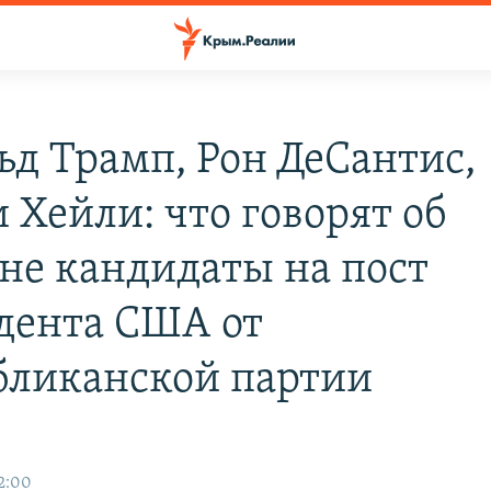
ьд Трамп, Рон ДеСантис,
 Хейли: что говорят об
не кандидаты на пост
дента США от
бликанской партии
2:00