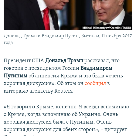
ПРИСОЕДИНЯЙТЕСЬ!
ПОБЕДИТЕЛЕЙ НЕ СУДЯТ?
КРЫМ.НЕПОКОРЕННЫЙ
ELIFBE
Дональд Трамп и Владимир Путин, Вьетнам, 11 ноября 2017
УКРАИНСКАЯ ПРОБЛЕМА КРЫМА
года
Все сайты RFE/RL
Президент США
Дональд Трамп
рассказал, что
говорил с президентом России
Владимиром
Путиным
об аннексии Крыма и это была «очень
хорошая дискуссия». Об этом он
сообщил
в
интервью агентству Reuters.
«Я говорил о Крыме, конечно. Я всегда вспоминаю
о Крыме, когда вспоминаю об Украине. Очень
хорошая дискуссия была с Путиным. Очень
хорошая дискуссия для обеих сторон», – цитирует