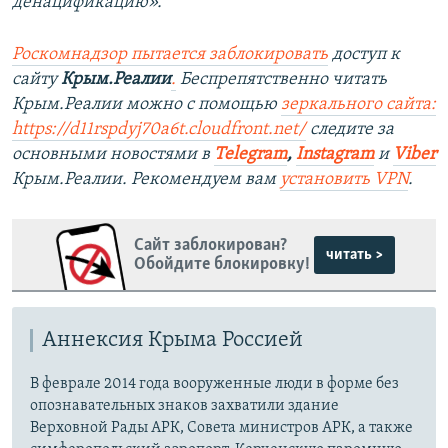
денацификацию».
Роскомнадзор пытается заблокировать
доступ к
сайту
Крым.Реалии
.
Беспрепятственно читать
Крым.Реалии можно с помощью
зеркального сайта:
https://d11rspdyj70a6t.cloudfront.net/
следите за
основными новостями в
Telegram
,
Instagram
и
Viber
Крым.Реалии. Рекомендуем вам
установить VPN
.
Сайт заблокирован?
читать >
Обойдите блокировку!
Аннексия Крыма Россией
В феврале 2014 года вооруженные люди в форме без
опознавательных знаков захватили здание
Верховной Рады АРК, Совета министров АРК, а также