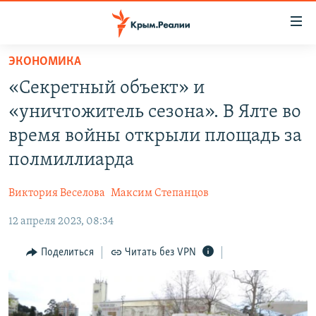
Доступность
ссылки
Вернуться
ЭКОНОМИКА
к
НОВОСТИ
«Секретный объект» и
основному
СПЕЦПРОЕКТЫ
содержанию
«уничтожитель сезона». В Ялте во
ВОДА
Вернутся
ГРУЗ 200
время войны открыли площадь за
к
ИСТОРИЯ
КАРТА ВОЕННЫХ ОБЪЕКТОВ КРЫМА
полмиллиарда
главной
ЕЩЕ
11 ЛЕТ ОККУПАЦИИ КРЫМА. 11 ИСТОРИЙ СОПРОТИВЛЕНИЯ
навигации
Виктория Веселова
Максим Степанцов
Вернутся
РАДІО СВОБОДА
ИНТЕРАКТИВ
к
12 апреля 2023, 08:34
КАК ОБОЙТИ БЛОКИРОВКУ
ИНФОГРАФИКА
поиску
Поделиться
Читать без VPN
ТЕЛЕПРОЕКТ КРЫМ.РЕАЛИИ
Українською
СОВЕТЫ ПРАВОЗАЩИТНИКОВ
Qırımtatar
ПРОПАВШИЕ БЕЗ ВЕСТИ