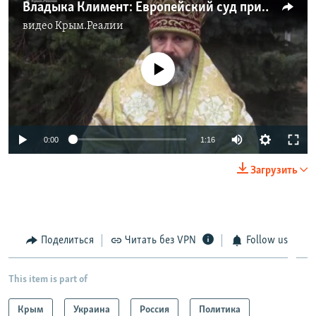
Владыка Климент: Европейский суд принял жалобу по разгрому в храме УПЦ КП (видео)
видео
Крым.Реалии
No media source currently available
0:00
1:16
Загрузить
Поделиться
Читать без VPN
Follow us
This item is part of
Крым
Украина
Россия
Политика