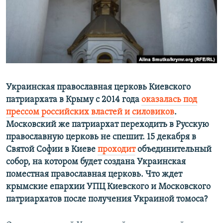
ПРИСОЕДИНЯЙТЕСЬ!
ПОБЕДИТЕЛЕЙ НЕ СУДЯТ?
КРЫМ.НЕПОКОРЕННЫЙ
ELIFBE
УКРАИНСКАЯ ПРОБЛЕМА КРЫМА
Все сайты RFE/RL
Украинская православная церковь Киевского
патриархата в Крыму с 2014 года
оказалась под
прессом российских властей и силовиков
.
Московский же патриархат переходить в Русскую
православную церковь не спешит. 15 декабря в
Святой Софии в Киеве
проходит
объединительный
собор, на котором будет создана Украинская
поместная православная церковь. Что ждет
крымские епархии УПЦ Киевского и Московского
патриархатов после получения Украиной томоса?