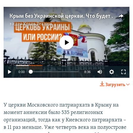
Крым без Украинской церкви. Что будет после томоса? (видео)
видео
Крым.Реалии
No media source currently available
0:00
8:36
Загрузить
У церкви Московского патриархата в Крыму на
момент аннексии было 535 религиозных
организаций, тогда как у Киевского патриархата –
в 11 раз меньше. Уже четверть века на полуострове