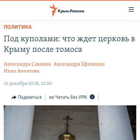
Доступность
ссылки
Вернуться
ПОЛИТИКА
к
НОВОСТИ
Под куполами: что ждет церковь в
основному
СПЕЦПРОЕКТЫ
содержанию
Крыму после томоса
ВОДА
Вернутся
ГРУЗ 200
к
Александра Славина
Александра Ефименко
ИСТОРИЯ
КАРТА ВОЕННЫХ ОБЪЕКТОВ КРЫМА
главной
Инна Аннитова
ЕЩЕ
11 ЛЕТ ОККУПАЦИИ КРЫМА. 11 ИСТОРИЙ СОПРОТИВЛЕНИЯ
навигации
15 декабря 2018, 13:30
Вернутся
РАДІО СВОБОДА
ИНТЕРАКТИВ
к
Поделиться
Читать без VPN
КАК ОБОЙТИ БЛОКИРОВКУ
ИНФОГРАФИКА
поиску
ТЕЛЕПРОЕКТ КРЫМ.РЕАЛИИ
Українською
СОВЕТЫ ПРАВОЗАЩИТНИКОВ
Qırımtatar
ПРОПАВШИЕ БЕЗ ВЕСТИ