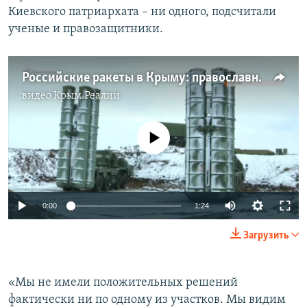
Киевского патриархата – ни одного, подсчитали
ученые и правозащитники.
Российские ракеты в Крыму: православные священники освятили ЗРК С-400 (видео)
видео
Крым.Реалии
No media source currently available
0:00
1:24
Загрузить
«Мы не имели положительных решений
фактически ни по одному из участков. Мы видим